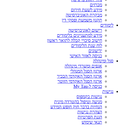
מכרזים
מידע לשעת חירום
מבקרת האוניברסיטה
תקנון משמעת ופסקי דין
לימודים
רישום לאוניברסיטה
מידע למתעניינים בלימודים
חישוב סיכויי קבלה לתואר ראשון
לוח שנת הלימודים
ידיעונים
כניסה לאזור האישי
סגל ומינהלה
אגפים ומשרדי מינהלה
ארגון הסגל המנהלי
ארגון הסגל האקדמי הבכיר
ארגון הסגל האקדמי הזוטר
כניסה ל-My Tau
נגישות
נגישות בקמפוס
מניעה וטיפול בהטרדה מינית
הנחיות בדבר חוק חופש המידע
הצהרת נגישות
הגנת הפרטיות
תנאי שימוש