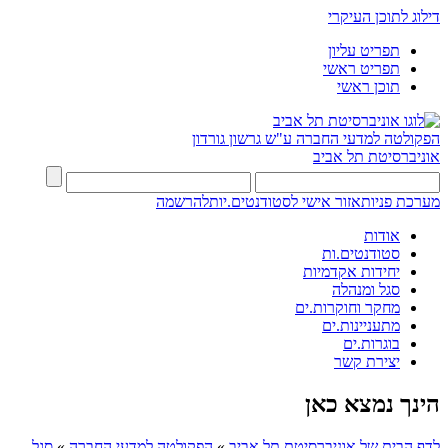
דילוג לתוכן העיקרי
תפריט עליון
תפריט ראשי
תוכן ראשי
הפקולטה למדעי החברה
ע"ש גרשון גורדון
אוניברסיטת תל אביב
מערכת פניות
אזור אישי לסטודנטים.יות
להרשמה
אודות
סטודנטים.ות
יחידות אקדמיות
סגל ומנהלה
מחקר וחוקרות.ים
מתעניינות.ים
בוגרות.ים
יצירת קשר
הינך נמצא כאן
לדף הבית של אוניברסיטת תל אביב
»
הפקולטה למדעי החברה
»
סגל