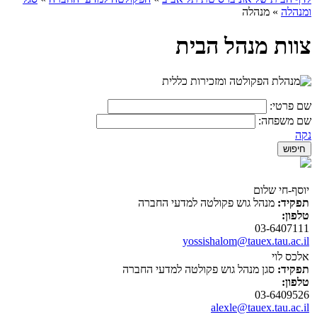
ומנהלה
»
מנהלה
צוות מנהל הבית
שם פרטי:
שם משפחה:
נקה
יוסף-חי שלום
תפקיד:
מנהל גוש פקולטה למדעי החברה
טלפון:
03-6407111
yossishalom@tauex.tau.ac.il
אלכס לוי
תפקיד:
סגן מנהל גוש פקולטה למדעי החברה
טלפון:
03-6409526
alexle@tauex.tau.ac.il