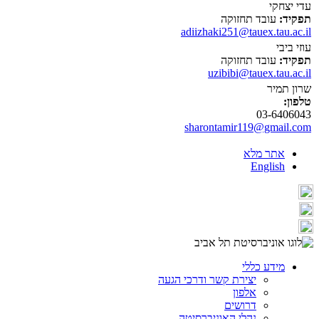
עדי יצחקי
תפקיד:
עובד תחזוקה
adiizhaki251@tauex.tau.ac.il
עוזי ביבי
תפקיד:
עובד תחזוקה
uzibibi@tauex.tau.ac.il
שרון תמיר
טלפון:
03-6406043
sharontamir119@gmail.com
אתר מלא
English
מידע כללי
יצירת קשר ודרכי הגעה
אלפון
דרושים
נהלי האוניברסיטה