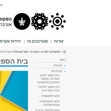
תוכן
תפריט
אונ
עליון
ראשי
הפקול
אוניבר
אודות
סטודנטים.ות
יחידות אקדמי
|
|
הינך נמצא כאן
>
הפקולטה למדעי החברה
>
סגל ומנהלה
>
מזכירויות
>
בית הספר
ראשי
מנהלה
מזכירויות
בית הספר למדע
המדינה, ממשל
ויחסים בינלאומיים
בית הספר ללימודי
חברה ומדיניות
החוג לתקשורת
החוג לסוציולוגיה
ואנתרופולוגיה
החוג ללימודי עבודה