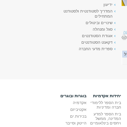
ידיעון
המדריך לסטודנטית ולסטודנט
המתחילים
שינויים וביטולים
סגל ומנהלה
ה
אגודת הסטודנטים
דקאנט הסטודנטים
ספרית מדעי החברה
ל
יחידות אקדמיות
בוגרות ובוגרים
בית הספר ללימודי
אקדמיה
חברה ומדיניות
אקטיביזם
בית הספר למדע
בכירות.ים
המדינה, ממשל
ויחסים בינלאומיים
הייטק וסייבר