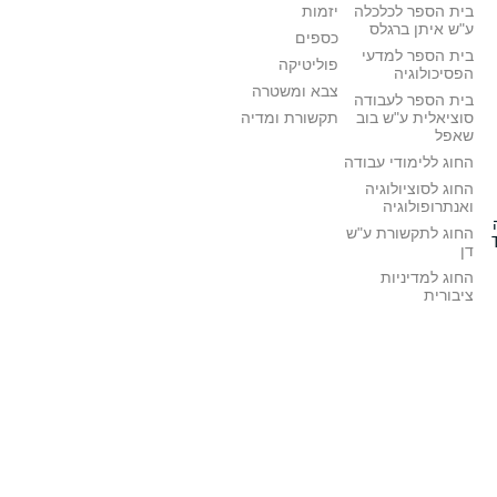
בית הספר לכלכלה
יזמות
ע"ש איתן ברגלס
כספים
בית הספר למדעי
פוליטיקה
הפסיכולוגיה
צבא ומשטרה
בית הספר לעבודה
סוציאלית ע"ש בוב
תקשורת ומדיה
שאפל
החוג ללימודי עבודה
החוג לסוציולוגיה
ואנתרופולוגיה
החוג לתקשורת ע"ש
דן
החוג למדיניות
ציבורית