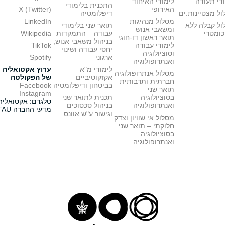
די תעודה
לימודי האיחוד
התכנית בלימודי
האירופי
X (Twitter)
ל מצטיינות.ים
דיפלומטיה
מסלול מנהיגות
LinkedIn
ול קבלה ללא
תואר שני בלימודי
ומשאבי אנוש –
כומטרי
עבודה – התמקדות
Wikipedia
תואר ראשון דו-חוגי
בניהול משאבי אנוש,
לימודי עבודה
TikTok
יחסי עבודה ושינוי
וסוציולוגיה
ארגוני
Spotify
ואנתרופולוגיה
לימודי מ"א
ערוץ אקטואליה
מסלול אנתרופולוגיה
אקזקוטיביים
של הפקולטה
חברתית ותרבותית –
בביטחון ודיפלומטיה
Facebook
תואר שני
Instagram
בסוציולוגיה
תכנית לתואר שני
טלגרם: אקטואליה
ואנתרופולוגיה
בניהול סכסוכים
מדעי החברה TAU
וגישור ע"ש אוונס
מסלול אי שוויון וצדק
חלוקתי – תואר שני
בסוציולוגיה
ואנתרופולוגיה