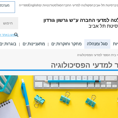
מערכת פ
יברסיטת תל-אביב
הפקולטה למדעי החברה
סגל
סטודנטיות.ים
English
ספרייה
חיפוש
טה למדעי החברה
ע"ש גרשון גורדון
סיטת תל אביב
חיפוש באתר ז
ות
סגל ומנהלה
מחקר וחוקרות.ים
מתעניינות.ים
בוגרות.ים
|
|
 בית הספר למדעי הפסיכולוגיה
 למדעי הפסיכולוגיה