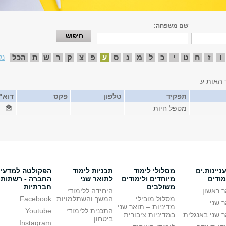
שם משפחה:
ו
ז
ח
ט
י
כ
ל
מ
נ
ס
ע
פ
צ
ק
ר
ש
ת
הכל
נק
 האות ע
תפקיד
טלפון
פקס
דוא"
מטפל חיות
יינות.ים
מסלולי לימוד
תכניות לימוד
הפקולטה למדעי
מודים
מיוחדים ולימודים
לתואר שני
החברה - רשתות
משולבים
חברתיות
 ראשון
היחידה ללימודי
מסלול מובילי
המשך והשתלמויות
Facebook
 שני
מדיניות – תואר שני
התכנית ללימודי
Youtube
 שני באנגלית
במדיניות ציבורית
ביטחון
Instagram