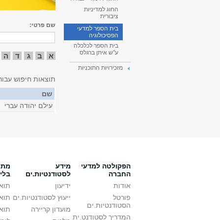
החוג למדיניות
ציבורית
שם פרטי:
בית הספר למדעי
הפסיכולוגיה
בית הספר לכלכלה
ע"ש איתן ברגלס
א
ב
ג
ד
ה
מזכירויות התוכניות
תוצאות חיפוש עבור
שם
עילם יהודה עברי
הפקולטה למדעי
מידע
מתענ
החברה
לסטודנטיות.ים
בלי
אודות
ידיעון
תואר
פורטל
ייעוץ לסטודנטיות.ים
תואר
הסטודנטיות.ים
מועדון קריירה
תואר
המדריך לסטודנט.ית