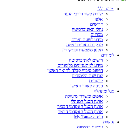
מידע כללי
יצירת קשר ודרכי הגעה
אלפון
דרושים
נהלי האוניברסיטה
מכרזים
מידע לשעת חירום
מבקרת האוניברסיטה
תקנון משמעת ופסקי דין
לימודים
רישום לאוניברסיטה
מידע למתעניינים בלימודים
חישוב סיכויי קבלה לתואר ראשון
לוח שנת הלימודים
ידיעונים
כניסה לאזור האישי
סגל ומינהלה
אגפים ומשרדי מינהלה
ארגון הסגל המנהלי
ארגון הסגל האקדמי הבכיר
ארגון הסגל האקדמי הזוטר
כניסה ל-My Tau
נגישות
נגישות בקמפוס