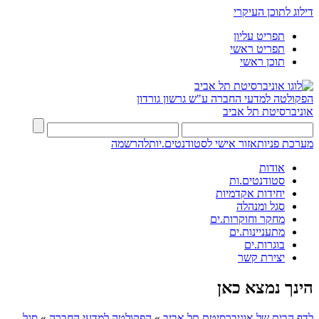
דילוג לתוכן העיקרי
תפריט עליון
תפריט ראשי
תוכן ראשי
הפקולטה למדעי החברה
ע"ש גרשון גורדון
אוניברסיטת תל אביב
מערכת פניות
אזור אישי לסטודנטים.יות
להרשמה
אודות
סטודנטים.ות
יחידות אקדמיות
סגל ומנהלה
מחקר וחוקרות.ים
מתעניינות.ים
בוגרות.ים
יצירת קשר
הינך נמצא כאן
לדף הבית של אוניברסיטת תל אביב
»
הפקולטה למדעי החברה
»
סגל