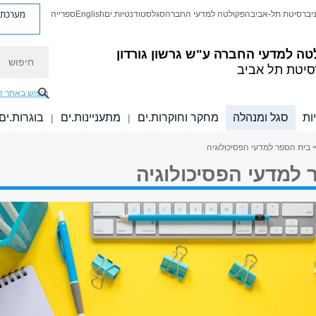
מערכת פ
יברסיטת תל-אביב
הפקולטה למדעי החברה
סגל
סטודנטיות.ים
English
ספרייה
חיפוש
טה למדעי החברה
ע"ש גרשון גורדון
סיטת תל אביב
חיפוש באתר ז
ות
סגל ומנהלה
מחקר וחוקרות.ים
מתעניינות.ים
בוגרות.ים
|
|
 בית הספר למדעי הפסיכולוגיה
 למדעי הפסיכולוגיה