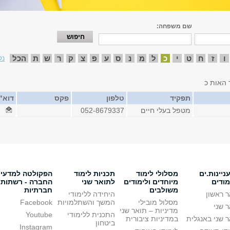
שם משפחה:
ו
ז
ח
ט
י
כ
ל
מ
נ
ס
ע
פ
צ
ק
ר
ש
ת
הכל
נק
 האות כ
תפקיד
טלפון
פקס
דוא"
מטפל בעלי חיים
052-8679337
יינות.ים
מסלולי לימוד
תכניות לימוד
הפקולטה למדעי
מודים
מיוחדים ולימודים
לתואר שני
החברה - רשתות
משולבים
חברתיות
 ראשון
היחידה ללימודי
מסלול מובילי
המשך והשתלמויות
Facebook
 שני
מדיניות – תואר שני
התכנית ללימודי
Youtube
 שני באנגלית
במדיניות ציבורית
ביטחון
Instagram