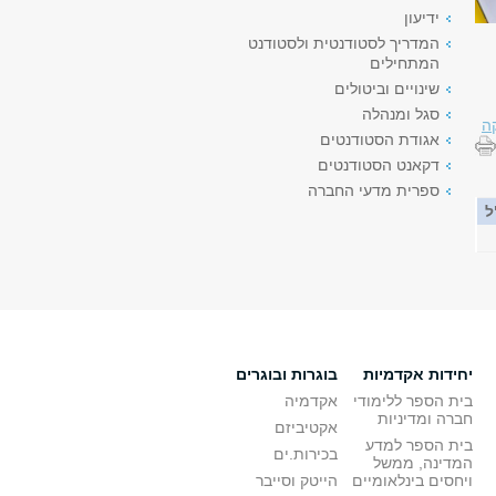
ידיעון
המדריך לסטודנטית ולסטודנט
המתחילים
שינויים וביטולים
סגל ומנהלה
ה
אגודת הסטודנטים
דקאנט הסטודנטים
ספרית מדעי החברה
ל
יחידות אקדמיות
בוגרות ובוגרים
בית הספר ללימודי
אקדמיה
חברה ומדיניות
אקטיביזם
בית הספר למדע
בכירות.ים
המדינה, ממשל
ויחסים בינלאומיים
הייטק וסייבר