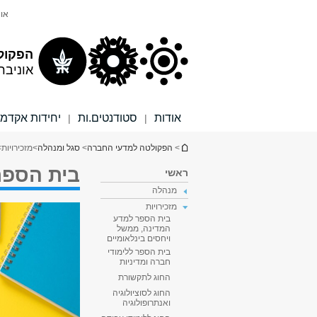
תוכן
תפריט
אונ
עליון
ראשי
הפקול
אוניבר
אודות
סטודנטים.ות
יחידות אקדמי
|
|
הינך נמצא כאן
>
הפקולטה למדעי החברה
>
סגל ומנהלה
>
מזכירויות
>
בית הספר
ראשי
מנהלה
מזכירויות
בית הספר למדע
המדינה, ממשל
ויחסים בינלאומיים
בית הספר ללימודי
חברה ומדיניות
החוג לתקשורת
החוג לסוציולוגיה
ואנתרופולוגיה