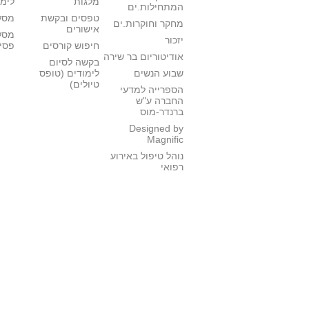
מלגות
לימו
המתחילות.ים
טפסים ובקשת
מסלו
מחקר וחוקרות.ים
אישורים
מסל
יזכור
חיפוש קורסים
פסי
אודיטוריום בר שירה
בקשה לסיום
שבוע הנשים
לימודים (טופס
טיולים)
הספרייה למדעי
החברה ע"ש
ברנדר-מוס
Designed by
Magnific
נוהל טיפול באירוע
רפואי