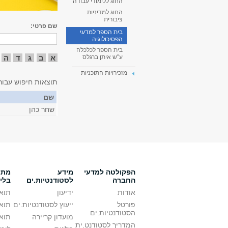
החוג ללימודי עבודה
החוג למדיניות
ציבורית
שם פרטי:
בית הספר למדעי
הפסיכולוגיה
בית הספר לכלכלה
א
ב
ג
ד
ה
ע"ש איתן ברגלס
מזכירויות התוכניות
תוצאות חיפוש עבור
שם
שחר כהן
הפקולטה למדעי
מידע
מתענ
החברה
לסטודנטיות.ים
בלי
אודות
ידיעון
תואר
פורטל
ייעוץ לסטודנטיות.ים
תואר
הסטודנטיות.ים
מועדון קריירה
תואר
המדריך לסטודנט.ית