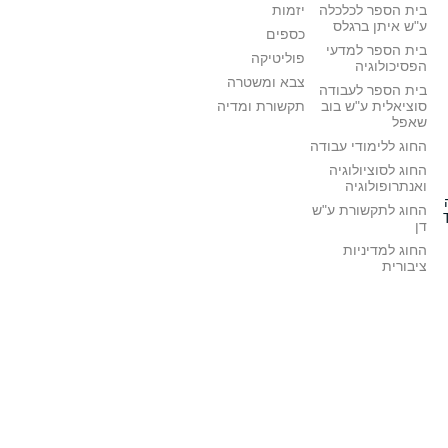
בית הספר לכלכלה
יזמות
ע"ש איתן ברגלס
כספים
בית הספר למדעי
פוליטיקה
הפסיכולוגיה
צבא ומשטרה
בית הספר לעבודה
סוציאלית ע"ש בוב
תקשורת ומדיה
שאפל
החוג ללימודי עבודה
החוג לסוציולוגיה
ואנתרופולוגיה
החוג לתקשורת ע"ש
דן
החוג למדיניות
ציבורית