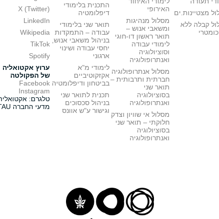
די תעודה
לימודי האיחוד
התכנית בלימודי
האירופי
X (Twitter)
ל מצטיינות.ים
דיפלומטיה
מסלול מנהיגות
LinkedIn
ול קבלה ללא
תואר שני בלימודי
ומשאבי אנוש –
כומטרי
עבודה – התמקדות
Wikipedia
תואר ראשון דו-חוגי
בניהול משאבי אנוש,
לימודי עבודה
TikTok
יחסי עבודה ושינוי
וסוציולוגיה
ארגוני
Spotify
ואנתרופולוגיה
לימודי מ"א
ערוץ אקטואליה
מסלול אנתרופולוגיה
אקזקוטיביים
של הפקולטה
חברתית ותרבותית –
בביטחון ודיפלומטיה
Facebook
תואר שני
Instagram
בסוציולוגיה
תכנית לתואר שני
טלגרם: אקטואליה
ואנתרופולוגיה
בניהול סכסוכים
מדעי החברה TAU
וגישור ע"ש אוונס
מסלול אי שוויון וצדק
חלוקתי – תואר שני
בסוציולוגיה
ואנתרופולוגיה