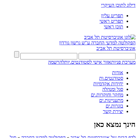
דילוג לתוכן העיקרי
תפריט עליון
תפריט ראשי
תוכן ראשי
הפקולטה למדעי החברה
ע"ש גרשון גורדון
אוניברסיטת תל אביב
מערכת פניות
אזור אישי לסטודנטים.יות
להרשמה
אודות
סטודנטים.ות
יחידות אקדמיות
סגל ומנהלה
מחקר וחוקרות.ים
מתעניינות.ים
בוגרות.ים
יצירת קשר
הינך נמצא כאן
לדף הבית של אוניברסיטת תל אביב
»
הפקולטה למדעי החברה
»
סגל