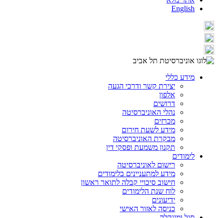
English
מידע כללי
יצירת קשר ודרכי הגעה
אלפון
דרושים
נהלי האוניברסיטה
מכרזים
מידע לשעת חירום
מבקרת האוניברסיטה
תקנון משמעת ופסקי דין
לימודים
רישום לאוניברסיטה
מידע למתעניינים בלימודים
חישוב סיכויי קבלה לתואר ראשון
לוח שנת הלימודים
ידיעונים
כניסה לאזור האישי
סגל ומינהלה