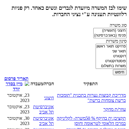
שימו לב! המשרה מיועדת לגברים ונשים כאחד. רק פניות
רלוונטיות תענינה ע"י נציגי החברות.
סוג משרה
סינון משרות
תאריך פרסום
התפקיד
חברה/מעבדה
מדריכת קבוצות נערות בתכנית "תומכות
23, אוקטובר
חיצוני
ברשת צומחות ברשת"
2023
אוניברסיטת
23, אוקטובר
עוזר/ת מחקר
תל אביב
2023
תקציבן.ית בהיקף % 50משרה- לקליניקה
אוניברסיטת
30, אוקטובר
במרכז הלאומי לטראומה וחוסן
תל אביב
2023