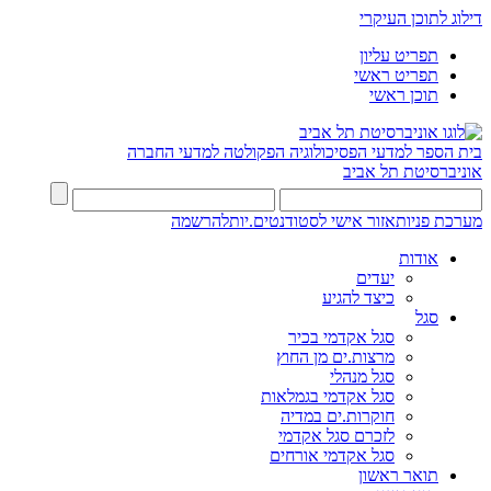
דילוג לתוכן העיקרי
תפריט עליון
תפריט ראשי
תוכן ראשי
בית הספר למדעי הפסיכולוגיה
הפקולטה למדעי החברה
אוניברסיטת תל אביב
מערכת פניות
אזור אישי לסטודנטים.יות
להרשמה
אודות
יעדים
כיצד להגיע
סגל
סגל אקדמי בכיר
מרצות.ים מן החוץ
סגל מנהלי
סגל אקדמי בגמלאות
חוקרות.ים במדיה
לזכרם סגל אקדמי
סגל אקדמי אורחים
תואר ראשון