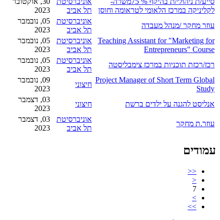
סייע/ת ניהולי/ת בהיקף % 75משרה-
אוניברסיטת
30, אוקטובר
לקליניקה במרכז הלאומי לטראומה וחוסן
תל אביב
2023
אוניברסיטת
05, נובמבר
עוזר מחקר /מנהל מעבדה
תל אביב
2023
Teaching Assistant for "Marketing for
אוניברסיטת
05, נובמבר
Entrepreneurs" Course
תל אביב
2023
אוניברסיטת
05, נובמבר
רכז/רכזת תוכניות במרכז צימבליסטה
תל אביב
2023
Project Manager of Short Term Global
09, נובמבר
חיצוני
2023
Study
03, דצמבר
אנליסט להגנה על ילדים ברשת
חיצוני
2023
אוניברסיטת
03, דצמבר
עוזר.ת מחקר
תל אביב
2023
עמודים
<<
<
7
>
>>