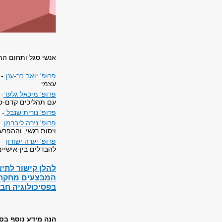
אנשי סגל ותחום ה
פרופ' יואב בר-ענן
- 
עצמי
פרופ' מיכאל גלעד
-
עם תהליכים קדם-סי
פרופ' נורית שנבל
-
פרופ' נירה ליברמן
- 
ויסות רגשי, וההפר
פרופ' יערה ישורון
- 
להבדלים בין-אישיים
להלן קישור לתי
המבצעים מחקר ב
בפסיכולוגיה חב
הנה מידע נוסף בס