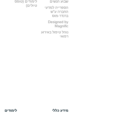
שבוע הנשים
לימודים (טופס
טיולים)
הספרייה למדעי
החברה ע"ש
ברנדר-מוס
Designed by
Magnific
נוהל טיפול באירוע
רפואי
מידע כללי
לימודים