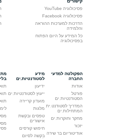
קישורים
מ
פסיכולוגיה YouTube
ת
פסיכולוגיה Facebook
ת
הדרכות למערכות ההוראה
ת
והלמידה
כל המידע על היום הפתוח
בפסיכולוגיה
הפקולטה למדעי
מידע
מתענ
החברה
לסטודנטיות.ים
בלי
אודות
ידיעון
תואר
פורטל
ייעוץ לסטודנטיות.ים
תואר
הסטודנטיות.ים
מועדון קריירה
תואר
המדריך לסטודנט.ית
מלגות
לימו
המתחילות.ים
טפסים ובקשת
מסלו
מחקר וחוקרות.ים
אישורים
מסל
יזכור
חיפוש קורסים
פסי
אודיטוריום בר שירה
בקשה לסיום