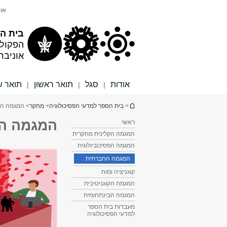
תוכן
תפריט
אונ
עליון
ראשי
בית הס
הפקול
אוניבר
אודות
סגל
תואר ראשון
תואר ש
|
|
|
הינך נמצא כאן
>
בית הספר למדעי הפסיכולוגיה
>
מחקר
> המגמה ה
המגמה ה
ראשי
המגמה הקלינית מחקרית
המגמה הפסיכוביולוגית
המגמה החברתית
קוגניציה ומוח
המגמה הקוגניטיבית
המגמה הבינתחומית
מעבדות בית הספר
למדעי הפסיכולוגיה