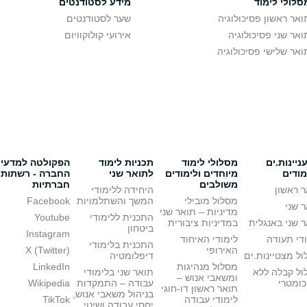
סלולי לימוד
מידע לסטודנטים
ואר ראשון פסיכולוגיה
שער לסטודנטים
ואר שני פסיכולוגיה
אירועי קולוקוויום
ואר שלישי פסיכולוגיה
יינות.ים
מסלולי לימוד
תכניות לימוד
הפקולטה למדעי
מודים
מיוחדים ולימודים
לתואר שני
החברה - רשתות
משולבים
חברתיות
 ראשון
היחידה ללימודי
מסלול מובילי
המשך והשתלמויות
Facebook
 שני
מדיניות – תואר שני
התכנית ללימודי
Youtube
 שני באנגלית
במדיניות ציבורית
ביטחון
Instagram
די תעודה
לימודי האיחוד
התכנית בלימודי
האירופי
X (Twitter)
ל מצטיינות.ים
דיפלומטיה
מסלול מנהיגות
LinkedIn
ול קבלה ללא
תואר שני בלימודי
ומשאבי אנוש –
כומטרי
עבודה – התמקדות
Wikipedia
תואר ראשון דו-חוגי
בניהול משאבי אנוש,
לימודי עבודה
TikTok
יחסי עבודה ושינוי