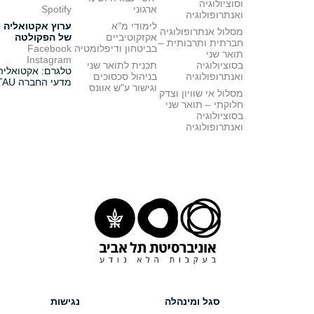
וסוציולוגיה
ארגוני
Spotify
ואנתרופולוגיה
לימודי מ"א
ערוץ אקטואליה
מסלול אנתרופולוגיה
אקזקוטיביים
של הפקולטה
חברתית ותרבותית –
בביטחון ודיפלומטיה
Facebook
תואר שני
Instagram
בסוציולוגיה
תכנית לתואר שני
טלגרם: אקטואליה
ואנתרופולוגיה
בניהול סכסוכים
מדעי החברה TAU
וגישור ע"ש אוונס
מסלול אי שוויון וצדק
חלוקתי – תואר שני
בסוציולוגיה
ואנתרופולוגיה
סגל ומינהלה
נגישות