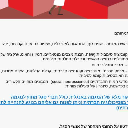
תמחותם
ראש המגמה - שפת גוף, התנהגות לא ורבלית, שיפוט בני אדם וקבוצות, ידע
קוגניציה סימבולית (שפה, הבנת מצבים מנטאליים, דמיון) והאינטארקציה של
מובליים בחוייה הרגשית ובקבלת החלטות פוליטית.
-
מגדר ותהליכי פיוס
מרחק חברתי, מוטיבציה וקוגניציה חברתית, קבלת החלטות, הצבת מטרות,
עה האובססיבית קומפולסיבית
מדעי המוח החברתיים (
social neuroscience
), מנגנונים מוחיים הקשורים
 בפרשנות, סינכרון של פעילות מוחית.
אור מלא של המגמה באנגלית כולל
חברי סגל מחוץ למגמה
פסיכולוגיה חברתית (ניתן לפנות גם אליהם בנוגע להנחייה לתז
רתית)
רטון על תחומי המחקר של אנשי הסגל.