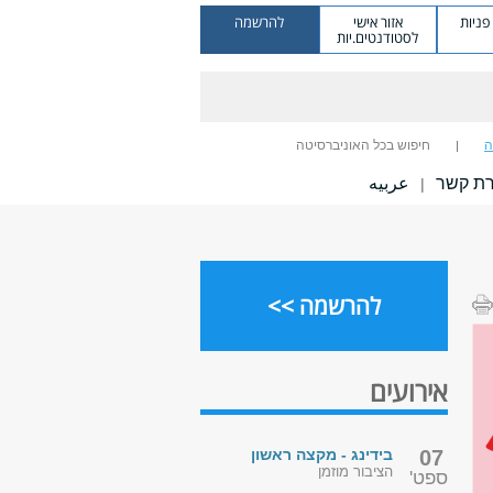
ניות
אזור אישי
להרשמה
לסטודנטים.יות
ה
חיפוש בכל האוניברסיטה
רת קשר
عربيه
|
להרשמה >>
אירועים
07
בידינג - מקצה ראשון
הציבור מוזמן
ספט'