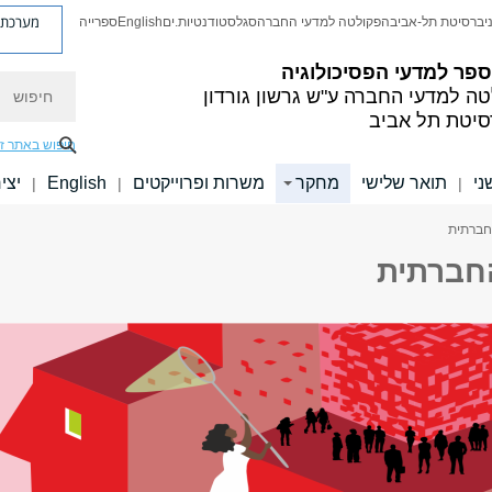
מערכת פ
יברסיטת תל-אביב
הפקולטה למדעי החברה
סגל
סטודנטיות.ים
English
ספרייה
פר למדעי הפסיכולוגיה
חיפוש
טה למדעי החברה
ע"ש גרשון גורדון
סיטת תל אביב
חיפוש באתר ז
ני
תואר שלישי
מחקר
משרות ופרוייקטים
English
יצי
|
|
|
חברתית
חברתית