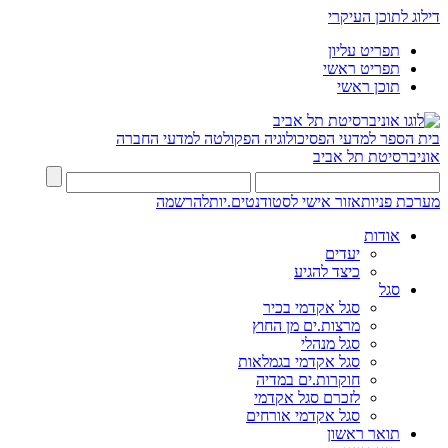
דילוג לתוכן העיקרי
תפריט עליון
תפריט ראשי
תוכן ראשי
בית הספר למדעי הפסיכולוגיה
הפקולטה למדעי החברה
אוניברסיטת תל אביב
מערכת פניות
אזור אישי לסטודנטים.יות
להרשמה
אודות
יעדים
כיצד להגיע
סגל
סגל אקדמי בכיר
מרצות.ים מן החוץ
סגל מנהלי
סגל אקדמי בגמלאות
חוקרות.ים במדיה
לזכרם סגל אקדמי
סגל אקדמי אורחים
תואר ראשון