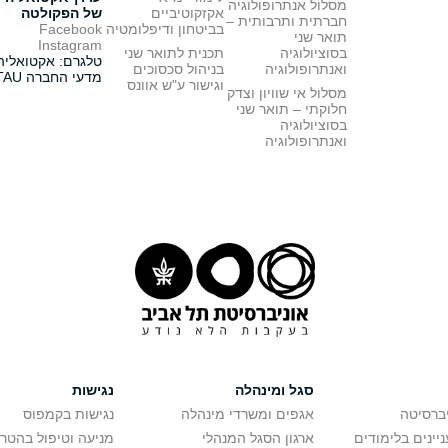
מסלול אנתרופולוגיה
אקזקוטיביים
של הפקולטה
חברתית ותרבותית –
בביטחון ודיפלומטיה
Facebook
תואר שני
Instagram
בסוציולוגיה
תכנית לתואר שני
טלגרם: אקטואליה
ואנתרופולוגיה
בניהול סכסוכים
מדעי החברה TAU
וגישור ע"ש אוונס
מסלול אי שוויון וצדק
חלוקתי – תואר שני
בסוציולוגיה
ואנתרופולוגיה
סגל ומינהלה
נגישות
יברסיטה
אגפים ומשרדי מינהלה
נגישות בקמפוס
יינים בלימודים
ארגון הסגל המנהלי
מניעה וטיפול בהטר