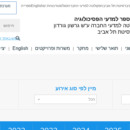
מערכת פ
יברסיטת תל-אביב
הפקולטה למדעי החברה
סגל
סטודנטיות.ים
English
ספרייה
פר למדעי הפסיכולוגיה
חיפוש
טה למדעי החברה
ע"ש גרשון גורדון
סיטת תל אביב
חיפוש באתר ז
ני
תואר שלישי
מחקר
משרות ופרוייקטים
English
יצי
|
|
|
|
|
מיין לפי סוג אירוע
הכל