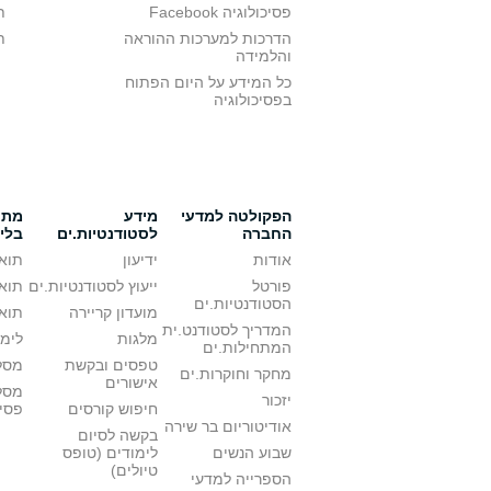
פסיכולוגיה Facebook
ת
הדרכות למערכות ההוראה
ת
והלמידה
כל המידע על היום הפתוח
בפסיכולוגיה
הפקולטה למדעי
מידע
מתענ
החברה
לסטודנטיות.ים
בלי
אודות
ידיעון
תואר
פורטל
ייעוץ לסטודנטיות.ים
תואר
הסטודנטיות.ים
מועדון קריירה
תואר
המדריך לסטודנט.ית
מלגות
לימו
המתחילות.ים
טפסים ובקשת
מסלו
מחקר וחוקרות.ים
אישורים
מסל
יזכור
חיפוש קורסים
פסי
אודיטוריום בר שירה
בקשה לסיום
שבוע הנשים
לימודים (טופס
טיולים)
הספרייה למדעי