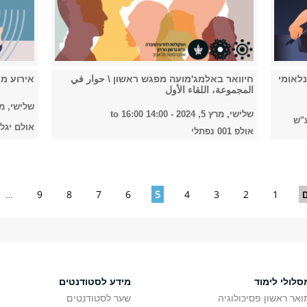
נלאומי
חיוואר באלמג'מועה מפגש ראשון \ حوار في
אירוע מר
المجموعة، اللقاء الأول
שלישי, מרץ 5, 4
שלישי, מרץ 5, 2024 -
14:00
to
16:00
ע"ש
אולם יגל
אולפ 001 נפתלי
ם
1
2
3
4
5
6
7
8
9
…
סלולי לימוד
מידע לסטודנטים
ואר ראשון פסיכולוגיה
שער לסטודנטים