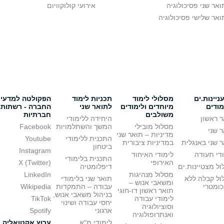
ואר שני פסיכולוגיה
אירועי קולוקוויום
ואר שלישי פסיכולוגיה
יינות.ים
מסלולי לימוד
תכניות לימוד
הפקולטה למדעי
מודים
מיוחדים ולימודים
לתואר שני
החברה - רשתות
משולבים
חברתיות
 ראשון
היחידה ללימודי
מסלול מובילי
המשך והשתלמויות
Facebook
 שני
מדיניות – תואר שני
התכנית ללימודי
Youtube
 שני באנגלית
במדיניות ציבורית
ביטחון
Instagram
די תעודה
לימודי האיחוד
התכנית בלימודי
האירופי
X (Twitter)
ל מצטיינות.ים
דיפלומטיה
מסלול מנהיגות
LinkedIn
ול קבלה ללא
תואר שני בלימודי
ומשאבי אנוש –
כומטרי
עבודה – התמקדות
Wikipedia
תואר ראשון דו-חוגי
בניהול משאבי אנוש,
לימודי עבודה
TikTok
יחסי עבודה ושינוי
וסוציולוגיה
ארגוני
Spotify
ואנתרופולוגיה
לימודי מ"א
ערוץ אקטואליה