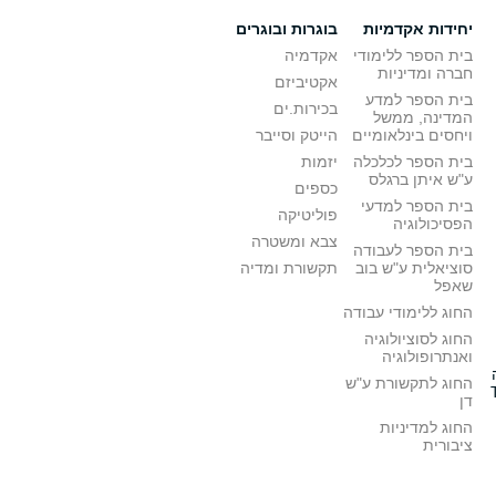
יחידות אקדמיות
בוגרות ובוגרים
בית הספר ללימודי
אקדמיה
חברה ומדיניות
אקטיביזם
בית הספר למדע
בכירות.ים
המדינה, ממשל
ויחסים בינלאומיים
הייטק וסייבר
בית הספר לכלכלה
יזמות
ע"ש איתן ברגלס
כספים
בית הספר למדעי
פוליטיקה
הפסיכולוגיה
צבא ומשטרה
בית הספר לעבודה
סוציאלית ע"ש בוב
תקשורת ומדיה
שאפל
החוג ללימודי עבודה
החוג לסוציולוגיה
ואנתרופולוגיה
החוג לתקשורת ע"ש
דן
החוג למדיניות
ציבורית