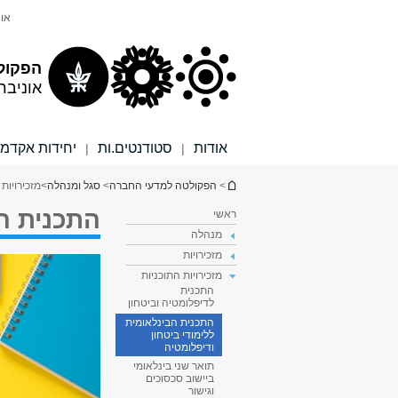
תוכן
תפריט
אונ
עליון
ראשי
הפקול
אוניבר
אודות
סטודנטים.ות
יחידות אקדמי
|
|
הינך נמצא כאן
>
הפקולטה למדעי החברה
>
סגל ומנהלה
>
מזכירויות 
התכנית הב
ראשי
מנהלה
מזכירויות
מזכירויות התוכניות
התכנית
לדיפלומטיה וביטחון
התכנית הבינלאומית
ללימודי ביטחון
ודיפלומטיה
תואר שני בינלאומי
ביישוב סכסוכים
וגישור