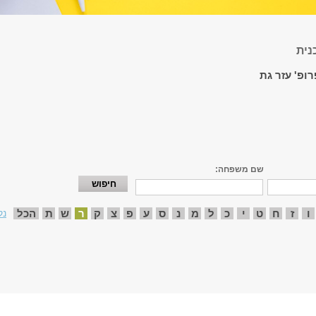
נית
רופ' עזר גת
שם משפחה:
ו
ז
ח
ט
י
כ
ל
מ
נ
ס
ע
פ
צ
ק
ר
ש
ת
הכל
נק