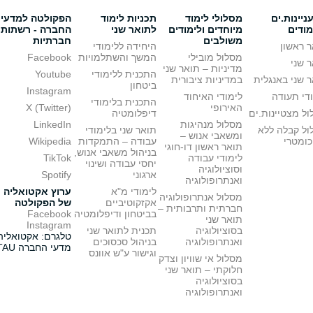
יינות.ים
מסלולי לימוד
תכניות לימוד
הפקולטה למדעי
מודים
מיוחדים ולימודים
לתואר שני
החברה - רשתות
משולבים
חברתיות
 ראשון
היחידה ללימודי
מסלול מובילי
המשך והשתלמויות
Facebook
 שני
מדיניות – תואר שני
התכנית ללימודי
Youtube
 שני באנגלית
במדיניות ציבורית
ביטחון
Instagram
די תעודה
לימודי האיחוד
התכנית בלימודי
האירופי
X (Twitter)
ל מצטיינות.ים
דיפלומטיה
מסלול מנהיגות
LinkedIn
ול קבלה ללא
תואר שני בלימודי
ומשאבי אנוש –
כומטרי
עבודה – התמקדות
Wikipedia
תואר ראשון דו-חוגי
בניהול משאבי אנוש,
לימודי עבודה
TikTok
יחסי עבודה ושינוי
וסוציולוגיה
ארגוני
Spotify
ואנתרופולוגיה
לימודי מ"א
ערוץ אקטואליה
מסלול אנתרופולוגיה
אקזקוטיביים
של הפקולטה
חברתית ותרבותית –
בביטחון ודיפלומטיה
Facebook
תואר שני
Instagram
בסוציולוגיה
תכנית לתואר שני
טלגרם: אקטואליה
ואנתרופולוגיה
בניהול סכסוכים
מדעי החברה TAU
וגישור ע"ש אוונס
מסלול אי שוויון וצדק
חלוקתי – תואר שני
בסוציולוגיה
ואנתרופולוגיה