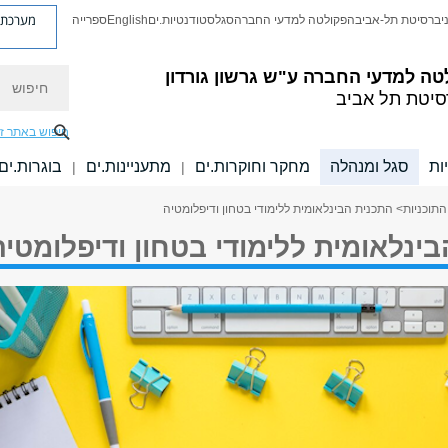
מערכת פ
יברסיטת תל-אביב
הפקולטה למדעי החברה
סגל
סטודנטיות.ים
English
ספרייה
חיפוש
טה למדעי החברה
ע"ש גרשון גורדון
סיטת תל אביב
חיפוש באתר ז
ות
סגל ומנהלה
מחקר וחוקרות.ים
מתעניינות.ים
בוגרות.ים
|
|
התוכניות
> התכנית הבינלאומית ללימודי בטחון ודיפלומטיה
ינלאומית ללימודי בטחון ודיפלומטיה