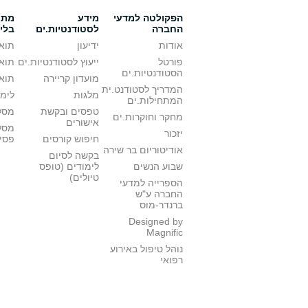
הפקולטה למדעי
מידע
מתענ
החברה
לסטודנטיות.ים
בלי
אודות
ידיעון
תואר
פורטל
ייעוץ לסטודנטיות.ים
תואר
הסטודנטיות.ים
מועדון קריירה
תואר
המדריך לסטודנט.ית
מלגות
לימו
המתחילות.ים
טפסים ובקשת
מסלו
מחקר וחוקרות.ים
אישורים
מסל
יזכור
חיפוש קורסים
פסי
אודיטוריום בר שירה
בקשה לסיום
שבוע הנשים
לימודים (טופס
טיולים)
הספרייה למדעי
החברה ע"ש
ברנדר-מוס
Designed by
Magnific
נוהל טיפול באירוע
רפואי