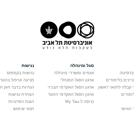
סגל ומינהלה
נגישות
יברסיטה
אגפים ומשרדי מינהלה
נגישות בקמפוס
יינים בלימודים
ארגון הסגל המנהלי
מניעה וטיפול בהטר
י קבלה לתואר ראשון
ארגון הסגל האקדמי הבכיר
הנחיות בדבר חוק ח
ימודים
ארגון הסגל האקדמי הזוטר
הצהרת נגישות
כניסה ל-My Tau
הגנת הפרטיות
 האישי
תנאי שימוש