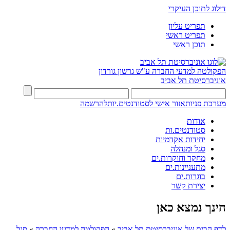
דילוג לתוכן העיקרי
תפריט עליון
תפריט ראשי
תוכן ראשי
הפקולטה למדעי החברה
ע"ש גרשון גורדון
אוניברסיטת תל אביב
מערכת פניות
אזור אישי לסטודנטים.יות
להרשמה
אודות
סטודנטים.ות
יחידות אקדמיות
סגל ומנהלה
מחקר וחוקרות.ים
מתעניינות.ים
בוגרות.ים
יצירת קשר
הינך נמצא כאן
לדף הבית של אוניברסיטת תל אביב
»
הפקולטה למדעי החברה
»
סגל