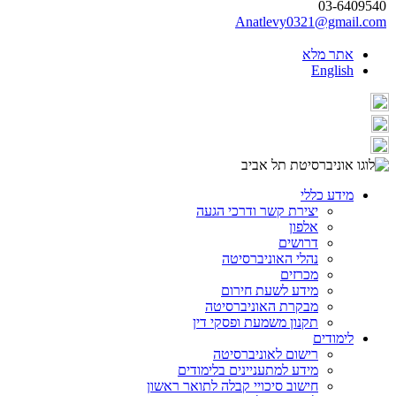
03-6409540
Anatlevy0321@gmail.com
אתר מלא
English
מידע כללי
יצירת קשר ודרכי הגעה
אלפון
דרושים
נהלי האוניברסיטה
מכרזים
מידע לשעת חירום
מבקרת האוניברסיטה
תקנון משמעת ופסקי דין
לימודים
רישום לאוניברסיטה
מידע למתעניינים בלימודים
חישוב סיכויי קבלה לתואר ראשון