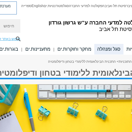
מערכת פ
יברסיטת תל-אביב
הפקולטה למדעי החברה
סגל
סטודנטיות.ים
English
ספרייה
חיפוש
טה למדעי החברה
ע"ש גרשון גורדון
סיטת תל אביב
חיפוש באתר ז
ות
סגל ומנהלה
מחקר וחוקרות.ים
מתעניינות.ים
בוגרות.ים
|
|
התוכניות
> התכנית הבינלאומית ללימודי בטחון ודיפלומטיה
ינלאומית ללימודי בטחון ודיפלומטיה