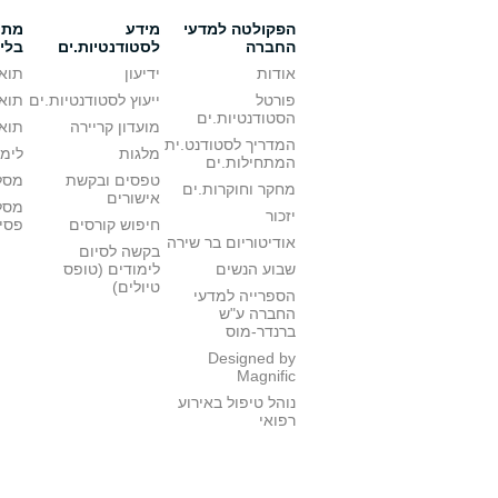
הפקולטה למדעי
מידע
מתענ
החברה
לסטודנטיות.ים
בלי
אודות
ידיעון
תואר
פורטל
ייעוץ לסטודנטיות.ים
תואר
הסטודנטיות.ים
מועדון קריירה
תואר
המדריך לסטודנט.ית
מלגות
לימו
המתחילות.ים
טפסים ובקשת
מסלו
מחקר וחוקרות.ים
אישורים
מסל
יזכור
חיפוש קורסים
פסי
אודיטוריום בר שירה
בקשה לסיום
שבוע הנשים
לימודים (טופס
טיולים)
הספרייה למדעי
החברה ע"ש
ברנדר-מוס
Designed by
Magnific
נוהל טיפול באירוע
רפואי