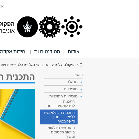
תוכן
תפריט
אונ
עליון
ראשי
הפקול
אוניבר
אודות
סטודנטים.ות
יחידות אקדמי
|
|
הינך נמצא כאן
>
הפקולטה למדעי החברה
>
סגל ומנהלה
>
מזכירויות 
התכנית הב
ראשי
מנהלה
מזכירויות
מזכירויות התוכניות
התכנית
לדיפלומטיה וביטחון
התכנית הבינלאומית
ללימודי ביטחון
ודיפלומטיה
תואר שני בינלאומי
ביישוב סכסוכים
וגישור