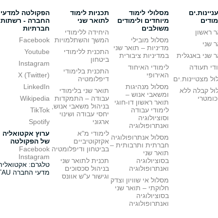
יינות.ים
מסלולי לימוד
תכניות לימוד
הפקולטה למדעי
מודים
מיוחדים ולימודים
לתואר שני
החברה - רשתות
משולבים
חברתיות
 ראשון
היחידה ללימודי
מסלול מובילי
המשך והשתלמויות
Facebook
 שני
מדיניות – תואר שני
התכנית ללימודי
Youtube
 שני באנגלית
במדיניות ציבורית
ביטחון
Instagram
די תעודה
לימודי האיחוד
התכנית בלימודי
האירופי
X (Twitter)
ל מצטיינות.ים
דיפלומטיה
מסלול מנהיגות
LinkedIn
ול קבלה ללא
תואר שני בלימודי
ומשאבי אנוש –
כומטרי
עבודה – התמקדות
Wikipedia
תואר ראשון דו-חוגי
בניהול משאבי אנוש,
לימודי עבודה
TikTok
יחסי עבודה ושינוי
וסוציולוגיה
ארגוני
Spotify
ואנתרופולוגיה
לימודי מ"א
ערוץ אקטואליה
מסלול אנתרופולוגיה
אקזקוטיביים
של הפקולטה
חברתית ותרבותית –
בביטחון ודיפלומטיה
Facebook
תואר שני
Instagram
בסוציולוגיה
תכנית לתואר שני
טלגרם: אקטואליה
ואנתרופולוגיה
בניהול סכסוכים
מדעי החברה TAU
וגישור ע"ש אוונס
מסלול אי שוויון וצדק
חלוקתי – תואר שני
בסוציולוגיה
ואנתרופולוגיה