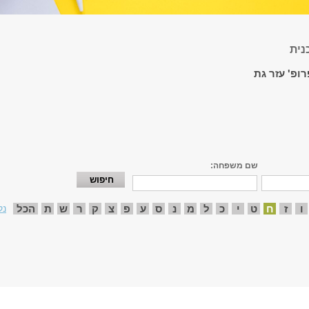
נית
רופ' עזר גת
שם משפחה:
ו
ז
ח
ט
י
כ
ל
מ
נ
ס
ע
פ
צ
ק
ר
ש
ת
הכל
נק