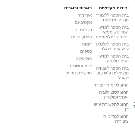
יחידות אקדמיות
בוגרות ובוגרים
בית הספר ללימודי
אקדמיה
חברה ומדיניות
אקטיביזם
בית הספר למדע
בכירות.ים
המדינה, ממשל
ויחסים בינלאומיים
הייטק וסייבר
בית הספר לכלכלה
יזמות
ע"ש איתן ברגלס
כספים
בית הספר למדעי
פוליטיקה
הפסיכולוגיה
צבא ומשטרה
בית הספר לעבודה
סוציאלית ע"ש בוב
תקשורת ומדיה
שאפל
החוג ללימודי עבודה
החוג לסוציולוגיה
ואנתרופולוגיה
החוג לתקשורת ע"ש
דן
החוג למדיניות
ציבורית