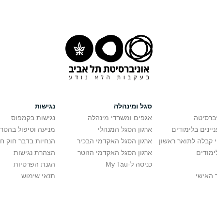
סגל ומינהלה
נגישות
יברסיטה
אגפים ומשרדי מינהלה
נגישות בקמפוס
יינים בלימודים
ארגון הסגל המנהלי
מניעה וטיפול בהטר
י קבלה לתואר ראשון
ארגון הסגל האקדמי הבכיר
הנחיות בדבר חוק ח
ימודים
ארגון הסגל האקדמי הזוטר
הצהרת נגישות
כניסה ל-My Tau
הגנת הפרטיות
 האישי
תנאי שימוש