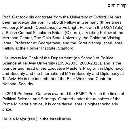
קורות חיים
Prof. Gat took his doctorate from the University of Oxford. He has
been an Alexander von Humboldt Fellow in Germany (three times:
Freiburg, Munich, Constance), a Fulbright Fellow in the USA (Yale),
a British Council Scholar in Britain (Oxford), a Visiting Fellow at the
Mershon Center, The Ohio State University, the Goldman Visiting
Israeli Professor at Georgetown, and the Koret distinguished Israeli
Fellow at the Hoover Institute, Stanford.
He was twice Chair of the Department (no School) of Political
Science at Tel Aviv University (1999-2003, 2009-2013), and is the
founder and head of the Executive Master's Program in Diplomacy
and Security and the International MA in Security and Diplomacy at
Tel Aviv. He is the incumbent of the Ezer Weitzman Chair for
National Security.
In 2019 Professor Gat was awarded the EMET Prize in the fields of
Political Science and Strategy. Granted under the auspices of the
Prime Minister’s office, it is considered Israel’s highest scholarly
prize.
He is a Major (res.) in the Israeli army.