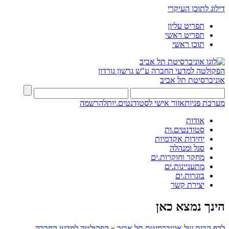
דילוג לתוכן העיקרי
תפריט עליון
תפריט ראשי
תוכן ראשי
הפקולטה למדעי החברה
ע"ש גרשון גורדון
אוניברסיטת תל אביב
מערכת פניות
אזור אישי לסטודנטים.יות
להרשמה
אודות
סטודנטים.ות
יחידות אקדמיות
סגל ומנהלה
מחקר וחוקרות.ים
מתעניינות.ים
בוגרות.ים
יצירת קשר
הינך נמצא כאן
לדף הבית של אוניברסיטת תל אביב
»
הפקולטה למדעי החברה