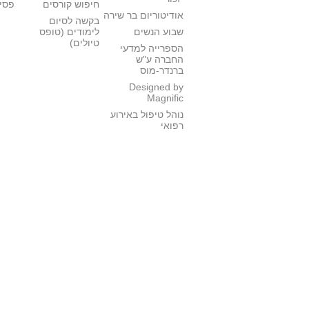
חיפוש קורסים
פסי
אודיטוריום בר שירה
בקשה לסיום
שבוע הנשים
לימודים (טופס
טיולים)
הספרייה למדעי
החברה ע"ש
ברנדר-מוס
Designed by
Magnific
נוהל טיפול באירוע
רפואי