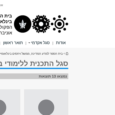
תוכן
תפריט
אונ
עליון
ראשי
בית ה
בינלאו
הפקול
אוניבר
אודות
סגל אקדמי
תואר ראשון
|
|
|
הינך נמצא כאן
>
בית הספר למדע המדינה, ממשל ויחסים בינלאומיי
סגל התכנית ללימודי ב
נמצאו 13 תוצאות