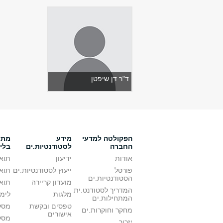
ד"ר דן שיפטן
הפקולטה למדעי
מידע
מתענ
החברה
לסטודנטיות.ים
בלי
אודות
ידיעון
תואר
פורטל
ייעוץ לסטודנטיות.ים
תואר
הסטודנטיות.ים
מועדון קריירה
תואר
המדריך לסטודנט.ית
מלגות
לימו
המתחילות.ים
טפסים ובקשת
מסלו
מחקר וחוקרות.ים
אישורים
מסל
יזכור