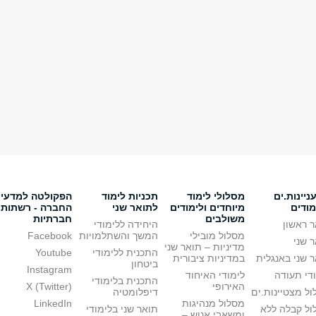
יינות.ים
מסלולי לימוד
תכניות לימוד
הפקולטה למדעי
מודים
מיוחדים ולימודים
לתואר שני
החברה - רשתות
משולבים
חברתיות
 ראשון
היחידה ללימודי
מסלול מובילי
המשך והשתלמויות
Facebook
 שני
מדיניות – תואר שני
התכנית ללימודי
Youtube
 שני באנגלית
במדיניות ציבורית
ביטחון
Instagram
די תעודה
לימודי האיחוד
התכנית בלימודי
האירופי
X (Twitter)
ל מצטיינות.ים
דיפלומטיה
מסלול מנהיגות
LinkedIn
ול קבלה ללא
תואר שני בלימודי
ומשאבי אנוש –