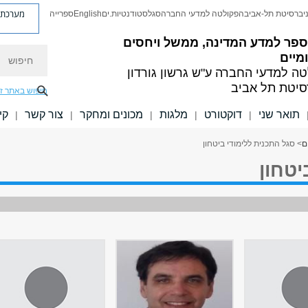
מערכת פ
יברסיטת תל-אביב
הפקולטה למדעי החברה
סגל
סטודנטיות.ים
English
ספרייה
ספר למדע המדינה, ממשל ויחסים
חיפוש
מיים
טה למדעי החברה
ע"ש גרשון גורדון
סיטת תל אביב
חיפוש באתר ז
תואר שני
דוקטורט
מלגות
מכונים ומחקר
צור קשר
קי
|
|
|
|
|
ם
> סגל התכנית ללימודי ביטחון
יטחון