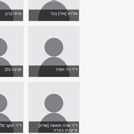
אליהו [אלי] בכר
איתי ברון
ד"ר ניר חסיד
פנינה כלב
ד"ר שרה מאשה [שרה]
ד"ר יעקב פל
פיינברג גיברה