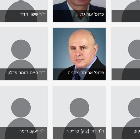
פרופ' עזר גת
ד"ר ששון חדד
פרופ' אביתר מתניה
ד"ר חיים תומר פדלון
קוב
ד"ר דוד [צ'ק] פרייליך
ד"ר יעקב רימר