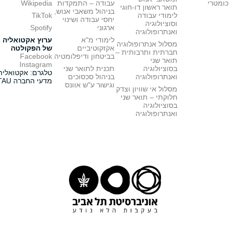
כומטרי
עבודה – התמקדות
Wikipedia
תואר ראשון דו-חוגי
בניהול משאבי אנוש,
לימודי עבודה
TikTok
יחסי עבודה ושינוי
וסוציולוגיה
ארגוני
Spotify
ואנתרופולוגיה
לימודי מ"א
ערוץ אקטואליה
מסלול אנתרופולוגיה
אקזקוטיביים
של הפקולטה
חברתית ותרבותית –
בביטחון ודיפלומטיה
Facebook
תואר שני
Instagram
בסוציולוגיה
תכנית לתואר שני
טלגרם: אקטואליה
ואנתרופולוגיה
בניהול סכסוכים
מדעי החברה TAU
וגישור ע"ש אוונס
מסלול אי שוויון וצדק
חלוקתי – תואר שני
בסוציולוגיה
ואנתרופולוגיה