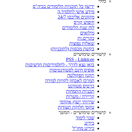
כללי
ידיעון כל תוכניות הלימודים בביה"ס
מידע אישי לתלמיד.ה
מקוונים אליכםן 24/7
חיפוש קורס
לוח שנת הלימודים
מילואים
בוגרים.ות
שאלות נפוצות
בקשת מכסות (לתוכניות)
קישורים שימושיים
PSS - Linktr.ee
בואו נצא לדרך - לתלמידיםות חדשיםות
אופיס חינם לסטודנטיםות
תקנון הפקולטה
המרכז לאבחון לקויות למידה
כרטיס סטודנט
תכניות התמחות
קריירה / משרות
שירותי ייעוץ אקדמי
טקסי חלוקת תעודות
קישורים שימושיים - המשך
שכר לימוד
בידינג
בידינג מחו"ל