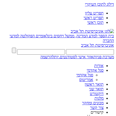
דילוג לתוכן העיקרי
תפריט עליון
תפריט ראשי
תוכן ראשי
בית הספר למדע המדינה, ממשל ויחסים בינלאומיים
הפקולטה למדעי
החברה
אוניברסיטת תל אביב
מערכת פניות
אזור אישי לסטודנטים.יות
להרשמה
אודות
סגל אקדמי
סגל אקדמי
אמריטוס
תואר ראשון
תואר שני
דוקטורט
מלגות
מכונים ומחקר
צור קשר
קישורים