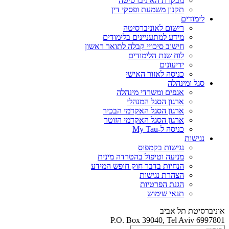
מבקרת האוניברסיטה
תקנון משמעת ופסקי דין
לימודים
רישום לאוניברסיטה
מידע למתעניינים בלימודים
חישוב סיכויי קבלה לתואר ראשון
לוח שנת הלימודים
ידיעונים
כניסה לאזור האישי
סגל ומינהלה
אגפים ומשרדי מינהלה
ארגון הסגל המנהלי
ארגון הסגל האקדמי הבכיר
ארגון הסגל האקדמי הזוטר
כניסה ל-My Tau
נגישות
נגישות בקמפוס
מניעה וטיפול בהטרדה מינית
הנחיות בדבר חוק חופש המידע
הצהרת נגישות
הגנת הפרטיות
תנאי שימוש
אוניברסיטת תל אביב
P.O. Box 39040, Tel Aviv 6997801