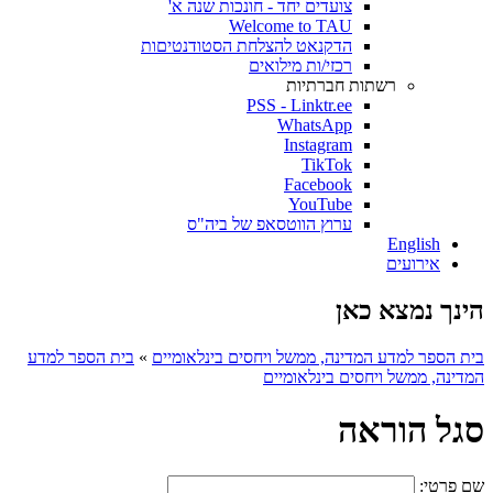
צועדים יחד - חונכות שנה א'
Welcome to TAU
הדקנאט להצלחת הסטודנטיםות
רכזי/ות מילואים
רשתות חברתיות
PSS - Linktr.ee
WhatsApp
Instagram
TikTok
Facebook
YouTube
ערוץ הווטסאפ של ביה"ס
English
אירועים
הינך נמצא כאן
בית הספר למדע המדינה, ממשל ויחסים בינלאומיים
»
בית הספר למדע
המדינה, ממשל ויחסים בינלאומיים
סגל הוראה
שם פרטי: