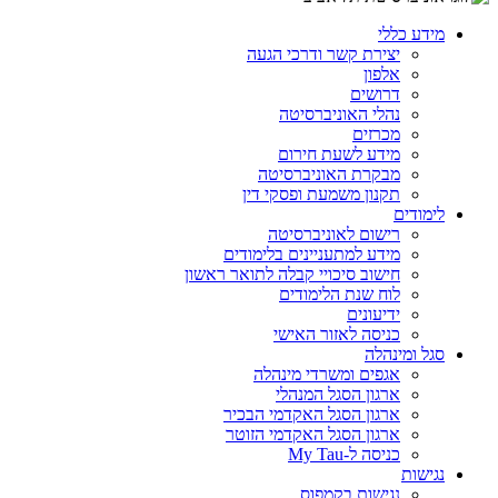
מידע כללי
יצירת קשר ודרכי הגעה
אלפון
דרושים
נהלי האוניברסיטה
מכרזים
מידע לשעת חירום
מבקרת האוניברסיטה
תקנון משמעת ופסקי דין
לימודים
רישום לאוניברסיטה
מידע למתעניינים בלימודים
חישוב סיכויי קבלה לתואר ראשון
לוח שנת הלימודים
ידיעונים
כניסה לאזור האישי
סגל ומינהלה
אגפים ומשרדי מינהלה
ארגון הסגל המנהלי
ארגון הסגל האקדמי הבכיר
ארגון הסגל האקדמי הזוטר
כניסה ל-My Tau
נגישות
נגישות בקמפוס