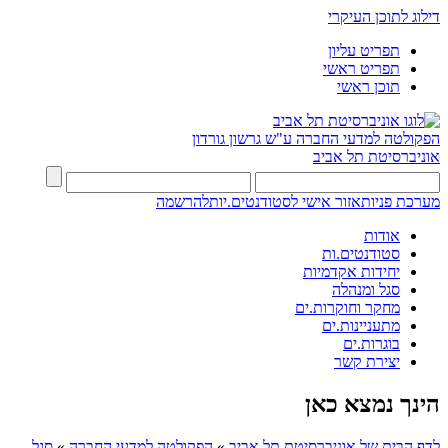
דילוג לתוכן העיקרי
תפריט עליון
תפריט ראשי
תוכן ראשי
הפקולטה למדעי החברה
ע"ש גרשון גורדון
אוניברסיטת תל אביב
מערכת פניות
אזור אישי לסטודנטים.יות
להרשמה
אודות
סטודנטים.ות
יחידות אקדמיות
סגל ומנהלה
מחקר וחוקרות.ים
מתעניינות.ים
בוגרות.ים
יצירת קשר
הינך נמצא כאן
לדף הבית של אוניברסיטת תל אביב
»
הפקולטה למדעי החברה
»
סגל