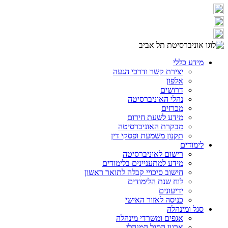
מידע כללי
יצירת קשר ודרכי הגעה
אלפון
דרושים
נהלי האוניברסיטה
מכרזים
מידע לשעת חירום
מבקרת האוניברסיטה
תקנון משמעת ופסקי דין
לימודים
רישום לאוניברסיטה
מידע למתעניינים בלימודים
חישוב סיכויי קבלה לתואר ראשון
לוח שנת הלימודים
ידיעונים
כניסה לאזור האישי
סגל ומינהלה
אגפים ומשרדי מינהלה
ארגון הסגל המנהלי