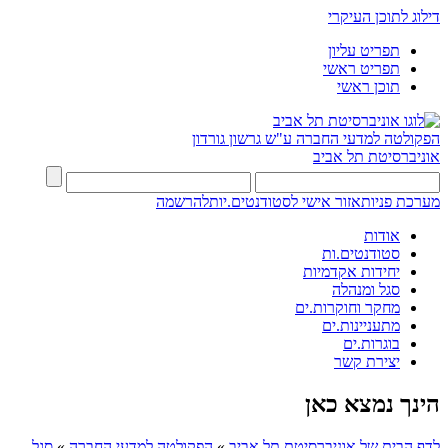
דילוג לתוכן העיקרי
תפריט עליון
תפריט ראשי
תוכן ראשי
הפקולטה למדעי החברה
ע"ש גרשון גורדון
אוניברסיטת תל אביב
מערכת פניות
אזור אישי לסטודנטים.יות
להרשמה
אודות
סטודנטים.ות
יחידות אקדמיות
סגל ומנהלה
מחקר וחוקרות.ים
מתעניינות.ים
בוגרות.ים
יצירת קשר
הינך נמצא כאן
לדף הבית של אוניברסיטת תל אביב
»
הפקולטה למדעי החברה
»
סגל