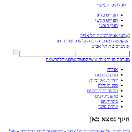
דילוג לתוכן העיקרי
תפריט עליון
תפריט ראשי
תוכן ראשי
הפקולטה למדעי החברה
ע"ש גרשון גורדון
אוניברסיטת תל אביב
מערכת פניות
אזור אישי לסטודנטים.יות
להרשמה
אודות
סטודנטים.ות
יחידות אקדמיות
סגל ומנהלה
מחקר וחוקרות.ים
מתעניינות.ים
בוגרות.ים
יצירת קשר
הינך נמצא כאן
לדף הבית של אוניברסיטת תל אביב
»
הפקולטה למדעי החברה
»
סגל