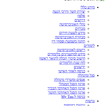
מידע כללי
יצירת קשר ודרכי הגעה
אלפון
דרושים
נהלי האוניברסיטה
מכרזים
מידע לשעת חירום
מבקרת האוניברסיטה
תקנון משמעת ופסקי דין
לימודים
רישום לאוניברסיטה
מידע למתעניינים בלימודים
חישוב סיכויי קבלה לתואר ראשון
לוח שנת הלימודים
ידיעונים
כניסה לאזור האישי
סגל ומינהלה
אגפים ומשרדי מינהלה
ארגון הסגל המנהלי
ארגון הסגל האקדמי הבכיר
ארגון הסגל האקדמי הזוטר
כניסה ל-My Tau
נגישות
נגישות בקמפוס