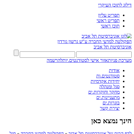
דילוג לתוכן העיקרי
תפריט עליון
תפריט ראשי
תוכן ראשי
הפקולטה למדעי החברה
ע"ש גרשון גורדון
אוניברסיטת תל אביב
מערכת פניות
אזור אישי לסטודנטים.יות
להרשמה
אודות
סטודנטים.ות
יחידות אקדמיות
סגל ומנהלה
מחקר וחוקרות.ים
מתעניינות.ים
בוגרות.ים
יצירת קשר
הינך נמצא כאן
לדף הבית של אוניברסיטת תל אביב
»
הפקולטה למדעי החברה
»
סגל