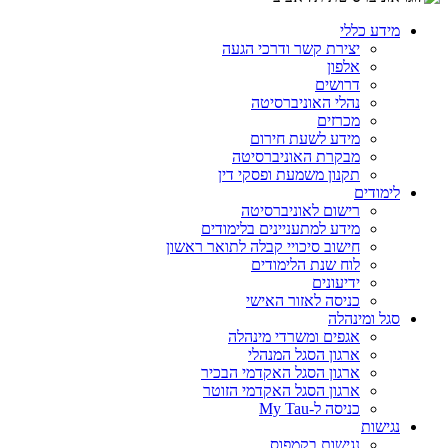
מידע כללי
יצירת קשר ודרכי הגעה
אלפון
דרושים
נהלי האוניברסיטה
מכרזים
מידע לשעת חירום
מבקרת האוניברסיטה
תקנון משמעת ופסקי דין
לימודים
רישום לאוניברסיטה
מידע למתעניינים בלימודים
חישוב סיכויי קבלה לתואר ראשון
לוח שנת הלימודים
ידיעונים
כניסה לאזור האישי
סגל ומינהלה
אגפים ומשרדי מינהלה
ארגון הסגל המנהלי
ארגון הסגל האקדמי הבכיר
ארגון הסגל האקדמי הזוטר
כניסה ל-My Tau
נגישות
נגישות בקמפוס