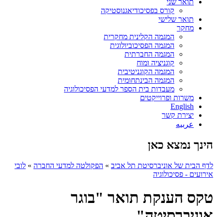
תואר שני
קורס בפסיכודיאגנוסטיקה
תואר שלישי
מחקר
המגמה הקלינית מחקרית
המגמה הפסיכוביולוגית
המגמה החברתית
קוגניציה ומוח
המגמה הקוגניטיבית
המגמה הבינתחומית
מעבדות בית הספר למדעי הפסיכולוגיה
משרות ופרוייקטים
English
יצירת קשר
عربيه
הינך נמצא כאן
לדף הבית של אוניברסיטת תל אביב
»
הפקולטה למדעי החברה
»
לובי
אירועים - פסיכולוגיה
טקס הענקת תואר "בוגר
אוניברסיטה"