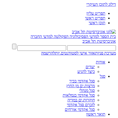
דילוג לתוכן העיקרי
תפריט עליון
תפריט ראשי
תוכן ראשי
בית הספר למדעי הפסיכולוגיה
הפקולטה למדעי החברה
אוניברסיטת תל אביב
מערכת פניות
אזור אישי לסטודנטים.יות
להרשמה
אודות
יעדים
כיצד להגיע
סגל
סגל אקדמי בכיר
מרצות.ים מן החוץ
סגל מנהלי
סגל אקדמי בגמלאות
חוקרות.ים במדיה
לזכרם סגל אקדמי
סגל אקדמי אורחים
תואר ראשון