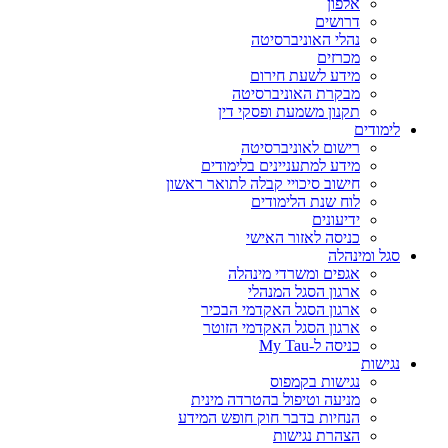
אלפון
דרושים
נהלי האוניברסיטה
מכרזים
מידע לשעת חירום
מבקרת האוניברסיטה
תקנון משמעת ופסקי דין
לימודים
רישום לאוניברסיטה
מידע למתעניינים בלימודים
חישוב סיכויי קבלה לתואר ראשון
לוח שנת הלימודים
ידיעונים
כניסה לאזור האישי
סגל ומינהלה
אגפים ומשרדי מינהלה
ארגון הסגל המנהלי
ארגון הסגל האקדמי הבכיר
ארגון הסגל האקדמי הזוטר
כניסה ל-My Tau
נגישות
נגישות בקמפוס
מניעה וטיפול בהטרדה מינית
הנחיות בדבר חוק חופש המידע
הצהרת נגישות