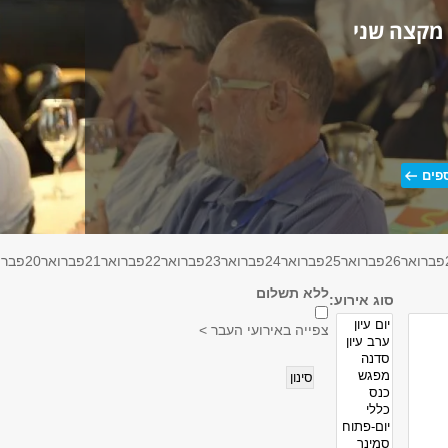
 מקצה שני
פים
פברואר
26
פברואר
25
פברואר
24
פברואר
23
פברואר
22
פברואר
21
פברואר
20
פברו
ללא תשלום
סוג אירוע:
צפייה באירועי העבר >