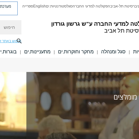
מערכת פ
יברסיטת תל-אביב
הפקולטה למדעי החברה
סגל
סטודנטיות.ים
English
ספרייה
חיפוש
טה למדעי החברה
ע"ש גרשון גורדון
סיטת תל אביב
חיפוש באתר ז
ות
סגל ומנהלה
מחקר וחוקרות.ים
מתעניינות.ים
בוגרות.י
|
|
|
|
 מומלצים