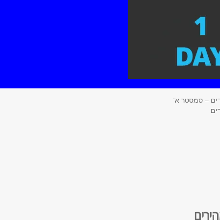
דים – סמסטר א'
ים
הירים