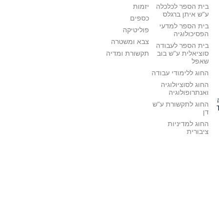
בית הספר לכלכלה
יזמות
ע"ש איתן ברגלס
כספים
בית הספר למדעי
פוליטיקה
הפסיכולוגיה
צבא ומשטרה
בית הספר לעבודה
סוציאלית ע"ש בוב
תקשורת ומדיה
שאפל
החוג ללימודי עבודה
החוג לסוציולוגיה
ואנתרופולוגיה
החוג לתקשורת ע"ש
דן
החוג למדיניות
ציבורית