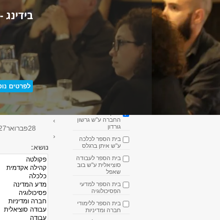
כללי
בידינג -
יום-פתוח
סמינר
הרצאה
טקס
סדרה
תחום האירוע
לפרטים נוס
בחר הכל
הפקולטה למדעי
החברה ע"ש גרשון
›
גורדון
28
פברואר
27
‹
בית הספר לכלכה
ע"ש איתן ברגלס
נושא:
בית הספר לעבודה
סוציאלית ע"ש בוב
שאפל
בית הספר למדעי
הפסיכולוגיה
בית הספר ללימודי
חברה ומדיניות