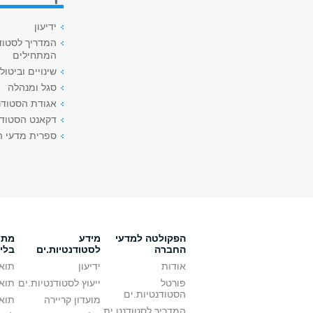
ידיעון
המדריך לסטוד
המתחילים
שינויים וביטול
סגל ומנהלה
אגודת הסטודנ
דקאנט הסטודנ
ספרית מדעי 
הפקולטה למדעי
מידע
מתענ
החברה
לסטודנטיות.ים
בלי
אודות
ידיעון
תואר
פורטל
ייעוץ לסטודנטיות.ים
תואר
הסטודנטיות.ים
מועדון קריירה
תואר
המדריך לסטודנט.ית