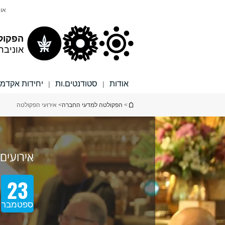
תוכן
תפריט
אונ
עליון
ראשי
הפקול
אוניבר
אודות
סטודנטים.ות
יחידות אקדמי
|
|
הינך נמצא כאן
>
הפקולטה למדעי החברה
> אירועי הפקולטה
סוג האירוע
בחר הכל
וובינר
אירועים
יום עיון
ערב עיון
23
סדנה
מפגש
ספטמבר
כנס