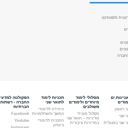
נטית ולסטודנט
ים
טים
טים
החברה
יינות.ים
מסלולי לימוד
תכניות לימוד
הפקולטה למדעי
מודים
מיוחדים ולימודים
לתואר שני
החברה - רשתות
משולבים
חברתיות
 ראשון
היחידה ללימודי
מסלול מובילי
המשך והשתלמויות
Facebook
 שני
מדיניות – תואר שני
התכנית ללימודי
Youtube
 שני באנגלית
במדיניות ציבורית
ביטחון
Instagram