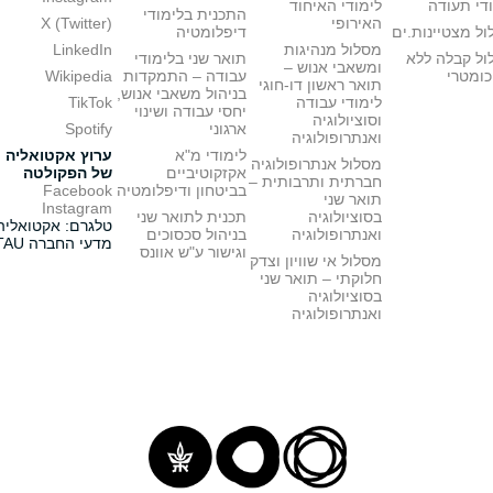
די תעודה
לימודי האיחוד
התכנית בלימודי
האירופי
X (Twitter)
ל מצטיינות.ים
דיפלומטיה
מסלול מנהיגות
LinkedIn
ול קבלה ללא
תואר שני בלימודי
ומשאבי אנוש –
כומטרי
עבודה – התמקדות
Wikipedia
תואר ראשון דו-חוגי
בניהול משאבי אנוש,
לימודי עבודה
TikTok
יחסי עבודה ושינוי
וסוציולוגיה
ארגוני
Spotify
ואנתרופולוגיה
לימודי מ"א
ערוץ אקטואליה
מסלול אנתרופולוגיה
אקזקוטיביים
של הפקולטה
חברתית ותרבותית –
בביטחון ודיפלומטיה
Facebook
תואר שני
Instagram
בסוציולוגיה
תכנית לתואר שני
טלגרם: אקטואליה
ואנתרופולוגיה
בניהול סכסוכים
מדעי החברה TAU
וגישור ע"ש אוונס
מסלול אי שוויון וצדק
חלוקתי – תואר שני
בסוציולוגיה
ואנתרופולוגיה