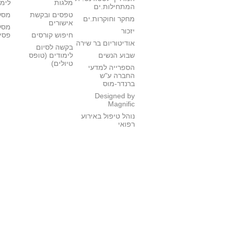
מלגות
לימו
המתחילות.ים
טפסים ובקשת
מסלו
מחקר וחוקרות.ים
אישורים
מסל
יזכור
חיפוש קורסים
פסי
אודיטוריום בר שירה
בקשה לסיום
שבוע הנשים
לימודים (טופס
טיולים)
הספרייה למדעי
החברה ע"ש
ברנדר-מוס
Designed by
Magnific
נוהל טיפול באירוע
רפואי