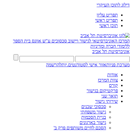
דילוג לתוכן העיקרי
תפריט עליון
תפריט ראשי
תוכן ראשי
המרכז האוניברסיטאי לגישור ויישוב סכסוכים ע"ש אוונס
בית הספר
ללימודי חברה ומדיניות
אוניברסיטת תל אביב
מערכת פניות
אזור אישי לסטודנטים.יות
להרשמה
אודות
צוות המרכז
קורס
פרקטיקום בגישור
תואר שני
שירותי גישור
סכסוכי שכנים
גישור משפחתי
בניית הסכמות
גישור בארגונים
הסכם לחיים משותפים פרק ב'