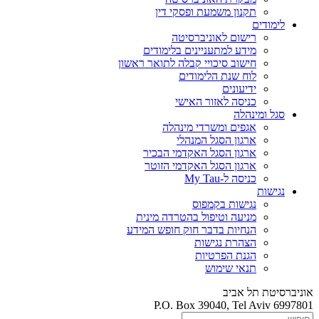
תקנון משמעת ופסקי דין
לימודים
רישום לאוניברסיטה
מידע למתעניינים בלימודים
חישוב סיכויי קבלה לתואר ראשון
לוח שנת הלימודים
ידיעונים
כניסה לאזור האישי
סגל ומינהלה
אגפים ומשרדי מינהלה
ארגון הסגל המנהלי
ארגון הסגל האקדמי הבכיר
ארגון הסגל האקדמי הזוטר
כניסה ל-My Tau
נגישות
נגישות בקמפוס
מניעה וטיפול בהטרדה מינית
הנחיות בדבר חוק חופש המידע
הצהרת נגישות
הגנת הפרטיות
תנאי שימוש
אוניברסיטת תל אביב
P.O. Box 39040, Tel Aviv 6997801