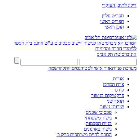
דילוג לתוכן העיקרי
תפריט עליון
תפריט ראשי
תוכן ראשי
המרכז האוניברסיטאי לגישור ויישוב סכסוכים ע"ש אוונס
בית הספר
ללימודי חברה ומדיניות
אוניברסיטת תל אביב
מערכת פניות
אזור אישי לסטודנטים.יות
להרשמה
אודות
צוות המרכז
קורס
פרקטיקום בגישור
תואר שני
שירותי גישור
סכסוכי שכנים
גישור משפחתי
בניית הסכמות
גישור בארגונים
הסכם לחיים משותפים פרק ב'