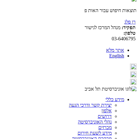
תוצאות חיפוש עבור האות פ
רן פלג
תפקיד:
מנהל המרכז לגישור
טלפון:
03-6406795
אתר מלא
English
מידע כללי
יצירת קשר ודרכי הגעה
אלפון
דרושים
נהלי האוניברסיטה
מכרזים
מידע לשעת חירום
מבקרת האוניברסיטה