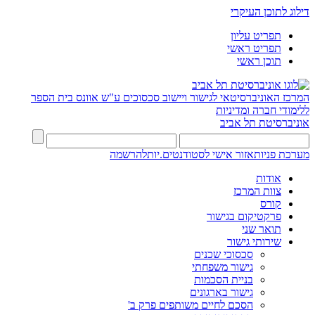
דילוג לתוכן העיקרי
תפריט עליון
תפריט ראשי
תוכן ראשי
המרכז האוניברסיטאי לגישור ויישוב סכסוכים ע"ש אוונס
בית הספר
ללימודי חברה ומדיניות
אוניברסיטת תל אביב
מערכת פניות
אזור אישי לסטודנטים.יות
להרשמה
אודות
צוות המרכז
קורס
פרקטיקום בגישור
תואר שני
שירותי גישור
סכסוכי שכנים
גישור משפחתי
בניית הסכמות
גישור בארגונים
הסכם לחיים משותפים פרק ב'