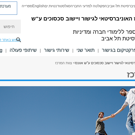
מערכת פ
יברסיטת תל-אביב
הפקולטה למדעי החברה
סגל
סטודנטיות.ים
English
ספרייה
האוניברסיטאי לגישור ויישוב סכסוכים ע"ש
חיפוש
פר ללימודי חברה ומדיניות
סיטת תל אביב
חיפוש באתר ז
רקטיקום בגישור
תואר שני
שירותי גישור
שיתופי פעולה
g
|
|
|
|
יטאי לגישור ויישוב סכסוכים ע"ש אוונס
> צוות המרכז
ז