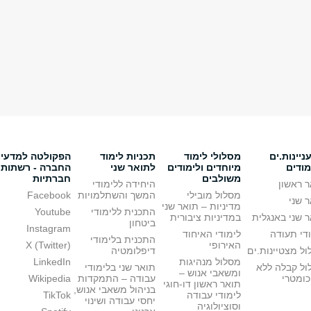
יינות.ים
מסלולי לימוד
תכניות לימוד
הפקולטה למדעי
מודים
מיוחדים ולימודים
לתואר שני
החברה - רשתות
משולבים
חברתיות
 ראשון
היחידה ללימודי
מסלול מובילי
המשך והשתלמויות
Facebook
 שני
מדיניות – תואר שני
התכנית ללימודי
Youtube
 שני באנגלית
במדיניות ציבורית
ביטחון
Instagram
די תעודה
לימודי האיחוד
התכנית בלימודי
האירופי
X (Twitter)
ל מצטיינות.ים
דיפלומטיה
מסלול מנהיגות
LinkedIn
ול קבלה ללא
תואר שני בלימודי
ומשאבי אנוש –
כומטרי
עבודה – התמקדות
Wikipedia
תואר ראשון דו-חוגי
בניהול משאבי אנוש,
לימודי עבודה
TikTok
יחסי עבודה ושינוי
וסוציולוגיה