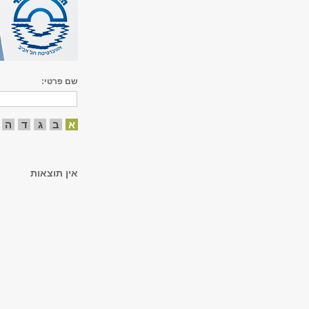
שם פרטי:
א
ב
ג
ד
ה
אין תוצאות