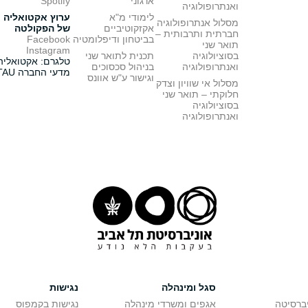
ארגוני
Spotify
ואנתרופולוגיה
לימודי מ"א
ערוץ אקטואליה
מסלול אנתרופולוגיה
אקזקוטיביים
של הפקולטה
חברתית ותרבותית –
בביטחון ודיפלומטיה
Facebook
תואר שני
Instagram
בסוציולוגיה
תכנית לתואר שני
טלגרם: אקטואליה
ואנתרופולוגיה
בניהול סכסוכים
מדעי החברה TAU
וגישור ע"ש אוונס
מסלול אי שוויון וצדק
חלוקתי – תואר שני
בסוציולוגיה
ואנתרופולוגיה
סגל ומינהלה
נגישות
יברסיטה
אגפים ומשרדי מינהלה
נגישות בקמפוס