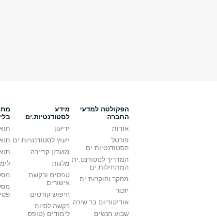
הפקולטה למדעי
מידע
מתענ
החברה
לסטודנטיות.ים
בלי
אודות
ידיעון
תואר
פורטל
ייעוץ לסטודנטיות.ים
תואר
הסטודנטיות.ים
מועדון קריירה
תואר
המדריך לסטודנט.ית
מלגות
לימו
המתחילות.ים
טפסים ובקשת
מסלו
מחקר וחוקרות.ים
אישורים
מסל
יזכור
חיפוש קורסים
פסי
אודיטוריום בר שירה
בקשה לסיום
שבוע הנשים
לימודים (טופס