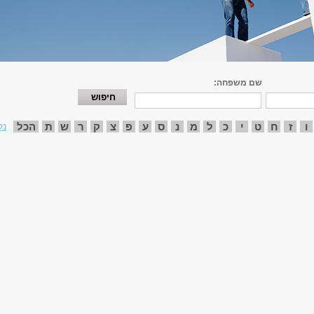
שם משפחה:
ו
ז
ח
ט
י
כ
ל
מ
נ
ס
ע
פ
צ
ק
ר
ש
ת
הכל
נק