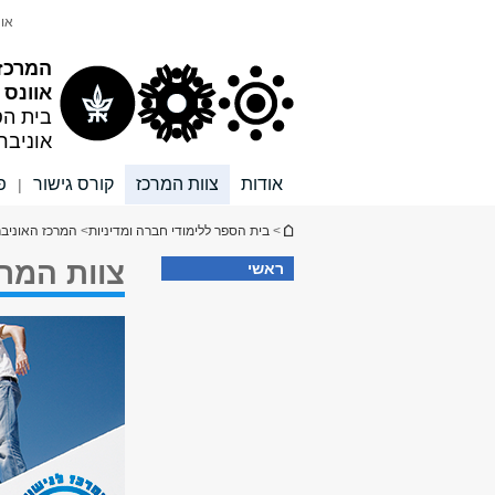
תוכן
תפריט
אונ
עליון
ראשי
המרכז 
אוונס
בית הס
אוניבר
אודות
צוות המרכז
קורס גישור
פ
|
הינך נמצא כאן
>
בית הספר ללימודי חברה ומדיניות
>
המרכז האוניברס
צוות המרכ
ראשי