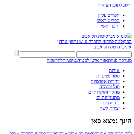
דילוג לתוכן העיקרי
תפריט עליון
תפריט ראשי
תוכן ראשי
הפקולטה למדעי החברה
ע"ש גרשון גורדון
אוניברסיטת תל אביב
מערכת פניות
אזור אישי לסטודנטים.יות
להרשמה
אודות
סטודנטים.ות
יחידות אקדמיות
סגל ומנהלה
מחקר וחוקרות.ים
מתעניינות.ים
בוגרות.ים
יצירת קשר
הינך נמצא כאן
לדף הבית של אוניברסיטת תל אביב
»
הפקולטה למדעי החברה
»
סגל