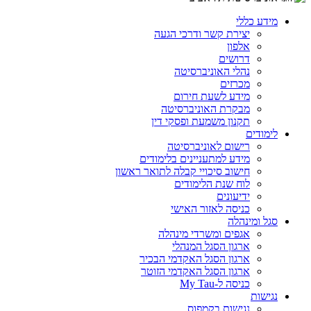
מידע כללי
יצירת קשר ודרכי הגעה
אלפון
דרושים
נהלי האוניברסיטה
מכרזים
מידע לשעת חירום
מבקרת האוניברסיטה
תקנון משמעת ופסקי דין
לימודים
רישום לאוניברסיטה
מידע למתעניינים בלימודים
חישוב סיכויי קבלה לתואר ראשון
לוח שנת הלימודים
ידיעונים
כניסה לאזור האישי
סגל ומינהלה
אגפים ומשרדי מינהלה
ארגון הסגל המנהלי
ארגון הסגל האקדמי הבכיר
ארגון הסגל האקדמי הזוטר
כניסה ל-My Tau
נגישות
נגישות בקמפוס