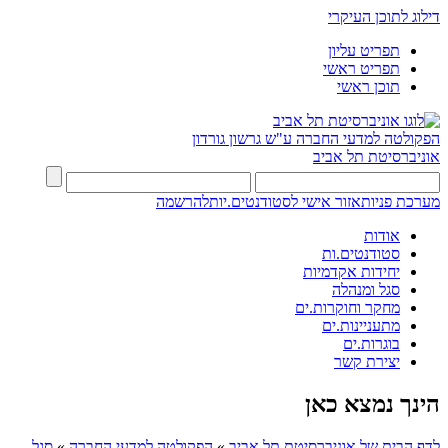
דילוג לתוכן העיקרי
תפריט עליון
תפריט ראשי
תוכן ראשי
הפקולטה למדעי החברה
ע"ש גרשון גורדון
אוניברסיטת תל אביב
מערכת פניות
אזור אישי לסטודנטים.יות
להרשמה
אודות
סטודנטים.ות
יחידות אקדמיות
סגל ומנהלה
מחקר וחוקרות.ים
מתעניינות.ים
בוגרות.ים
יצירת קשר
הינך נמצא כאן
לדף הבית של אוניברסיטת תל אביב
»
הפקולטה למדעי החברה
»
סגל