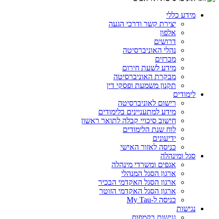
מידע כללי
יצירת קשר ודרכי הגעה
אלפון
דרושים
נהלי האוניברסיטה
מכרזים
מידע לשעת חירום
מבקרת האוניברסיטה
תקנון משמעת ופסקי דין
לימודים
רישום לאוניברסיטה
מידע למתעניינים בלימודים
חישוב סיכויי קבלה לתואר ראשון
לוח שנת הלימודים
ידיעונים
כניסה לאזור האישי
סגל ומינהלה
אגפים ומשרדי מינהלה
ארגון הסגל המנהלי
ארגון הסגל האקדמי הבכיר
ארגון הסגל האקדמי הזוטר
כניסה ל-My Tau
נגישות
נגישות בקמפוס