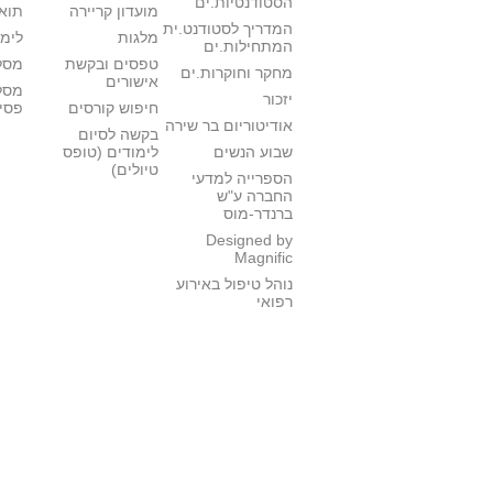
הסטודנטיות.ים
מועדון קריירה
תואר
המדריך לסטודנט.ית
מלגות
לימו
המתחילות.ים
טפסים ובקשת
מסלו
מחקר וחוקרות.ים
אישורים
מסל
יזכור
חיפוש קורסים
פסי
אודיטוריום בר שירה
בקשה לסיום
שבוע הנשים
לימודים (טופס
טיולים)
הספרייה למדעי
החברה ע"ש
ברנדר-מוס
Designed by
Magnific
נוהל טיפול באירוע
רפואי