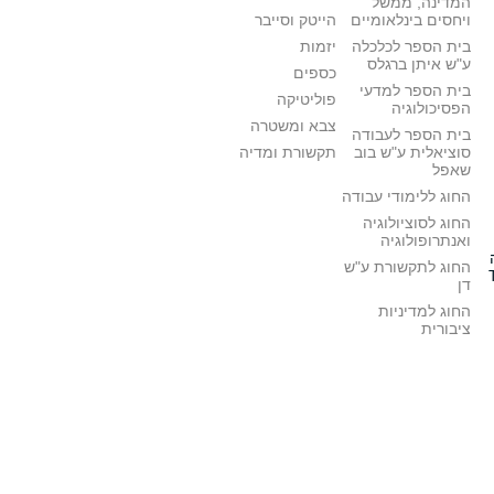
המדינה, ממשל
ויחסים בינלאומיים
הייטק וסייבר
בית הספר לכלכלה
יזמות
ע"ש איתן ברגלס
כספים
בית הספר למדעי
פוליטיקה
הפסיכולוגיה
צבא ומשטרה
בית הספר לעבודה
סוציאלית ע"ש בוב
תקשורת ומדיה
שאפל
החוג ללימודי עבודה
החוג לסוציולוגיה
ואנתרופולוגיה
החוג לתקשורת ע"ש
דן
החוג למדיניות
ציבורית