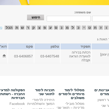
שם משפחה:
ו
ז
ח
ט
י
כ
ל
מ
נ
ס
ע
פ
צ
ק
ר
ש
ת
הכל
נק
 האות ג
תפקיד
טלפון
פקס
דוא"
רכז/ת בכיר/ה
עוגן]
לווועדת הוראה
03-6407548
03-6406857
וקבלה
יינות.ים
מסלולי לימוד
תכניות לימוד
הפקולטה למדעי
מודים
מיוחדים ולימודים
לתואר שני
החברה - רשתות
משולבים
חברתיות
 ראשון
היחידה ללימודי
מסלול מובילי
המשך והשתלמויות
Facebook
 שני
מדיניות – תואר שני