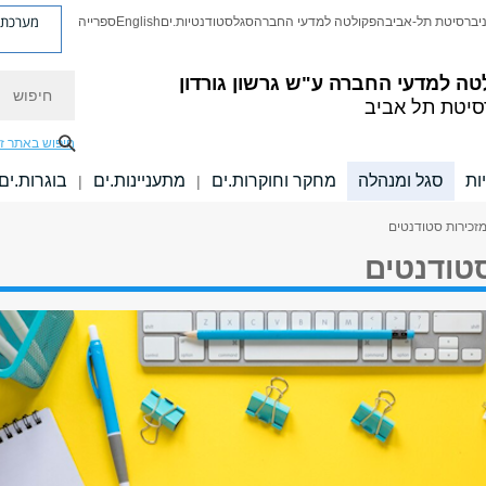
מערכת פ
יברסיטת תל-אביב
הפקולטה למדעי החברה
סגל
סטודנטיות.ים
English
ספרייה
חיפוש
טה למדעי החברה
ע"ש גרשון גורדון
סיטת תל אביב
חיפוש באתר ז
ות
סגל ומנהלה
מחקר וחוקרות.ים
מתעניינות.ים
בוגרות.ים
|
|
מזכירות סטודנטים
טודנטים