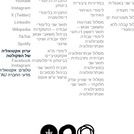
התכנית ללימודי
Youtube
 שני באנגלית
במדיניות ציבורית
ביטחון
Instagram
די תעודה
לימודי האיחוד
התכנית בלימודי
האירופי
X (Twitter)
ל מצטיינות.ים
דיפלומטיה
מסלול מנהיגות
LinkedIn
ול קבלה ללא
תואר שני בלימודי
ומשאבי אנוש –
כומטרי
עבודה – התמקדות
Wikipedia
תואר ראשון דו-חוגי
בניהול משאבי אנוש,
לימודי עבודה
TikTok
יחסי עבודה ושינוי
וסוציולוגיה
ארגוני
Spotify
ואנתרופולוגיה
לימודי מ"א
ערוץ אקטואליה
מסלול אנתרופולוגיה
אקזקוטיביים
של הפקולטה
חברתית ותרבותית –
בביטחון ודיפלומטיה
Facebook
תואר שני
Instagram
בסוציולוגיה
תכנית לתואר שני
טלגרם: אקטואליה
ואנתרופולוגיה
בניהול סכסוכים
מדעי החברה TAU
וגישור ע"ש אוונס
מסלול אי שוויון וצדק
חלוקתי – תואר שני
בסוציולוגיה
ואנתרופולוגיה