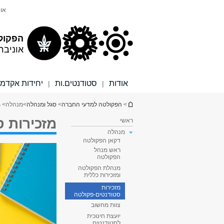
תוכן
תפריט
אונ
עליון
ראשי
הפקול
אוניבר
אודות
סטודנטים.ות
יחידות אקדמי
|
|
הינך נמצא כאן
>
הפקולטה למדעי החברה
>
סגל ומנהלה
>
מנהלה
> 
מזכירות ס
ראשי
מנהלה
דקאן הפקולטה
ראש מנהל
הפקולטה
מנהלת הפקולטה
ומזכירות כללית
מזכירות
סטודנטים-פקולטה
צוות מחשוב
יועצת חינוכית
לסטודנטים