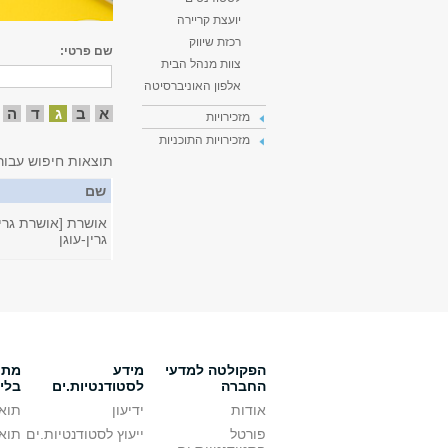
יועצת קריירה
רכזת שיווק
שם פרטי:
צוות מנהל הבית
אלפון האוניברסיטה
א
ב
ג
ד
ה
מזכירויות
מזכירויות התוכניות
תוצאות חיפוש עבור
שם
אושרת [אושרת גרין 
גרין-עוגן
הפקולטה למדעי
מידע
מתענ
החברה
לסטודנטיות.ים
בלי
אודות
ידיעון
תואר
פורטל
ייעוץ לסטודנטיות.ים
תואר