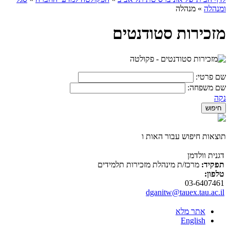
ומנהלה
»
מנהלה
מזכירות סטודנטים
שם פרטי:
שם משפחה:
נקה
תוצאות חיפוש עבור האות ו
דגנית וולדמן
תפקיד:
מרכז/ת מינהלת מזכירות תלמידים
טלפון:
03-6407461
dganitw@tauex.tau.ac.il
אתר מלא
English