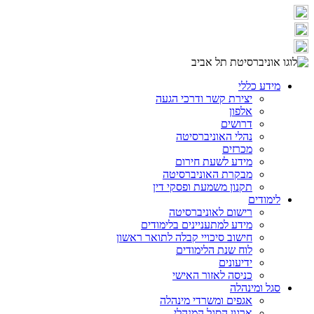
מידע כללי
יצירת קשר ודרכי הגעה
אלפון
דרושים
נהלי האוניברסיטה
מכרזים
מידע לשעת חירום
מבקרת האוניברסיטה
תקנון משמעת ופסקי דין
לימודים
רישום לאוניברסיטה
מידע למתעניינים בלימודים
חישוב סיכויי קבלה לתואר ראשון
לוח שנת הלימודים
ידיעונים
כניסה לאזור האישי
סגל ומינהלה
אגפים ומשרדי מינהלה
ארגון הסגל המנהלי