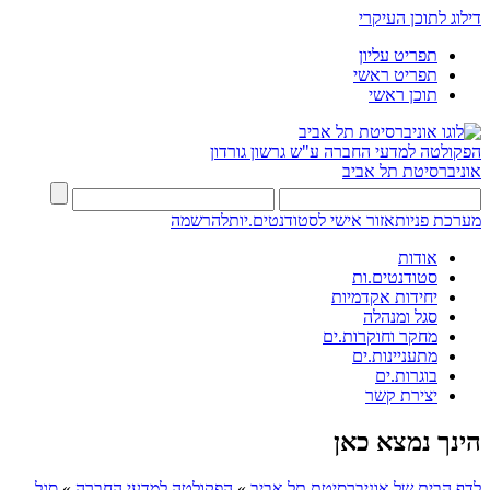
דילוג לתוכן העיקרי
תפריט עליון
תפריט ראשי
תוכן ראשי
הפקולטה למדעי החברה
ע"ש גרשון גורדון
אוניברסיטת תל אביב
מערכת פניות
אזור אישי לסטודנטים.יות
להרשמה
אודות
סטודנטים.ות
יחידות אקדמיות
סגל ומנהלה
מחקר וחוקרות.ים
מתעניינות.ים
בוגרות.ים
יצירת קשר
הינך נמצא כאן
לדף הבית של אוניברסיטת תל אביב
»
הפקולטה למדעי החברה
»
סגל