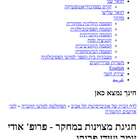
תואר שני
קורס בפסיכודיאגנוסטיקה
תואר שלישי
מחקר
המגמה הקלינית מחקרית
המגמה הפסיכוביולוגית
המגמה החברתית
קוגניציה ומוח
המגמה הקוגניטיבית
המגמה הבינתחומית
מעבדות בית הספר למדעי הפסיכולוגיה
משרות ופרוייקטים
English
יצירת קשר
عربيه
הינך נמצא כאן
לדף הבית של אוניברסיטת תל אביב
»
הפקולטה למדעי החברה
»
לובי
ארועים תקשורת
חגיגת מצוינות במחקר - פרופ' אודי
זומר ועידן פרנקו