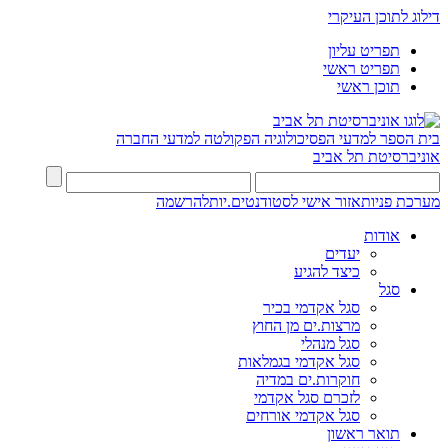
דילוג לתוכן העיקרי
תפריט עליון
תפריט ראשי
תוכן ראשי
בית הספר למדעי הפסיכולוגיה
הפקולטה למדעי החברה
אוניברסיטת תל אביב
מערכת פניות
אזור אישי לסטודנטים.יות
להרשמה
אודות
יעדים
כיצד להגיע
סגל
סגל אקדמי בכיר
מרצות.ים מן החוץ
סגל מנהלי
סגל אקדמי בגמלאות
חוקרות.ים במדיה
לזכרם סגל אקדמי
סגל אקדמי אורחים
תואר ראשון