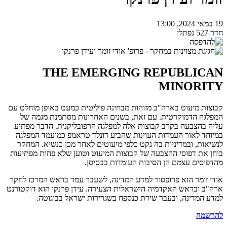
19 במאי 2024, 13:00
חדר 527 נפתלי
THE EMERGING REPUBLICAN
MINORITY
קבוצות מיעוט בארה"ב מזוהות מבחינה פוליטית כמעט באופן מוחלט עם
המפלגה הדמוקרטית. עם זאת, בשנים האחרונות מסתמנת מגמה של
עליה בהצבעה בקרב קבוצות אלה למפלגה הרפובליקנית. הדבר מפתיע
במיוחד לאור העמדות העוינות שהביע דונלד טראמפ כמועמד המפלגה
לנשיאות, ובמדיניות בה נקט כלפי מיעוטים לאחר מכן כנשיא. המחקר
בוחן את דפוסי ההצבעה של קבוצות המיעוט וטוען שלא פחות מפתיעות
מהדפוסים עצמם הן הסיבות העומדות בבסיסן.
אודי זומר הוא פרופסור למדע המדינה, לשעבר עמד בראש המרכז לחקר
ארה"ב ובראש האקדמיה הישראלית הצעירה. עידן פרנקו הוא דוקטורנט
למדע המדינה, ובעבר שירת כנספח בשגרירות ישראל בבוגוטה.
להרשמה