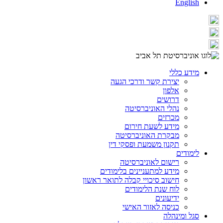
English
מידע כללי
יצירת קשר ודרכי הגעה
אלפון
דרושים
נהלי האוניברסיטה
מכרזים
מידע לשעת חירום
מבקרת האוניברסיטה
תקנון משמעת ופסקי דין
לימודים
רישום לאוניברסיטה
מידע למתעניינים בלימודים
חישוב סיכויי קבלה לתואר ראשון
לוח שנת הלימודים
ידיעונים
כניסה לאזור האישי
סגל ומינהלה