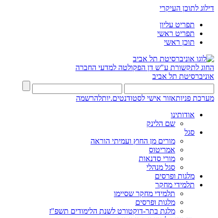
דילוג לתוכן העיקרי
תפריט עליון
תפריט ראשי
תוכן ראשי
החוג לתקשורת ע"ש דן
הפקולטה למדעי החברה
אוניברסיטת תל אביב
מערכת פניות
אזור אישי לסטודנטים.יות
להרשמה
אודותינו
שם הלינק
סגל
מורים מן החוץ ועמיתי הוראה
אמריטוס
מורי סדנאות
סגל מנהלי
מלגות ופרסים
תלמידי מחקר
תלמידי מחקר שסיימו
מלגות ופרסים
מלגת בתר-דוקטורט לשנת הלימודים תשפ"ז