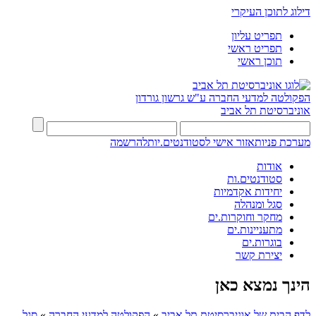
דילוג לתוכן העיקרי
תפריט עליון
תפריט ראשי
תוכן ראשי
הפקולטה למדעי החברה
ע"ש גרשון גורדון
אוניברסיטת תל אביב
מערכת פניות
אזור אישי לסטודנטים.יות
להרשמה
אודות
סטודנטים.ות
יחידות אקדמיות
סגל ומנהלה
מחקר וחוקרות.ים
מתעניינות.ים
בוגרות.ים
יצירת קשר
הינך נמצא כאן
לדף הבית של אוניברסיטת תל אביב
»
הפקולטה למדעי החברה
»
סגל