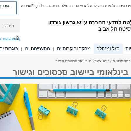
מערכת פ
יברסיטת תל-אביב
הפקולטה למדעי החברה
סגל
סטודנטיות.ים
English
ספרייה
חיפוש
טה למדעי החברה
ע"ש גרשון גורדון
סיטת תל אביב
חיפוש באתר ז
ות
סגל ומנהלה
מחקר וחוקרות.ים
מתעניינות.ים
בוגרות.ים
|
|
התוכניות
> תואר שני בינלאומי ביישוב סכסוכים וגישור
בינלאומי ביישוב סכסוכים וגישור