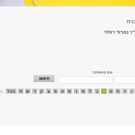
נית
"ר נמרוד רוזלר
שם משפחה:
ו
ז
ח
ט
י
כ
ל
מ
נ
ס
ע
פ
צ
ק
ר
ש
ת
הכל
נק