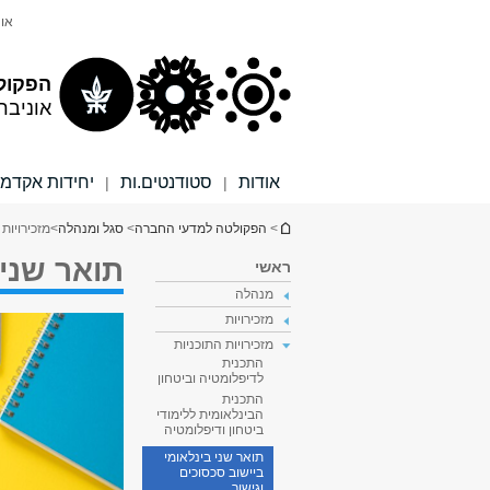
תוכן
תפריט
אונ
עליון
ראשי
הפקול
אוניבר
אודות
סטודנטים.ות
יחידות אקדמי
|
|
הינך נמצא כאן
>
הפקולטה למדעי החברה
>
סגל ומנהלה
>
מזכירויות 
תואר שני 
ראשי
מנהלה
מזכירויות
מזכירויות התוכניות
התכנית
לדיפלומטיה וביטחון
התכנית
הבינלאומית ללימודי
ביטחון ודיפלומטיה
תואר שני בינלאומי
ביישוב סכסוכים
וגישור