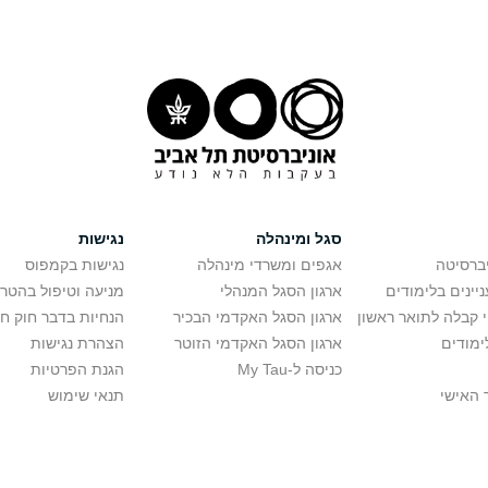
סגל ומינהלה
נגישות
יברסיטה
אגפים ומשרדי מינהלה
נגישות בקמפוס
יינים בלימודים
ארגון הסגל המנהלי
מניעה וטיפול בהטר
י קבלה לתואר ראשון
ארגון הסגל האקדמי הבכיר
הנחיות בדבר חוק ח
ימודים
ארגון הסגל האקדמי הזוטר
הצהרת נגישות
כניסה ל-My Tau
הגנת הפרטיות
 האישי
תנאי שימוש