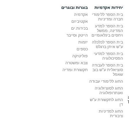
יחידות אקדמיות
בוגרות ובוגרים
בית הספר ללימודי
אקדמיה
חברה ומדיניות
אקטיביזם
בית הספר למדע
בכירות.ים
המדינה, ממשל
ויחסים בינלאומיים
הייטק וסייבר
בית הספר לכלכלה
יזמות
ע"ש איתן ברגלס
כספים
בית הספר למדעי
פוליטיקה
הפסיכולוגיה
צבא ומשטרה
בית הספר לעבודה
סוציאלית ע"ש בוב
תקשורת ומדיה
שאפל
החוג ללימודי עבודה
החוג לסוציולוגיה
ואנתרופולוגיה
החוג לתקשורת ע"ש
דן
החוג למדיניות
ציבורית