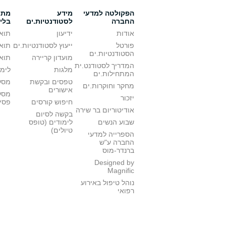
הפקולטה למדעי
מידע
מתענ
החברה
לסטודנטיות.ים
בלי
אודות
ידיעון
תואר
פורטל
ייעוץ לסטודנטיות.ים
תואר
הסטודנטיות.ים
מועדון קריירה
תואר
המדריך לסטודנט.ית
מלגות
לימו
המתחילות.ים
טפסים ובקשת
מסלו
מחקר וחוקרות.ים
אישורים
מסל
יזכור
חיפוש קורסים
פסי
אודיטוריום בר שירה
בקשה לסיום
שבוע הנשים
לימודים (טופס
טיולים)
הספרייה למדעי
החברה ע"ש
ברנדר-מוס
Designed by
Magnific
נוהל טיפול באירוע
רפואי