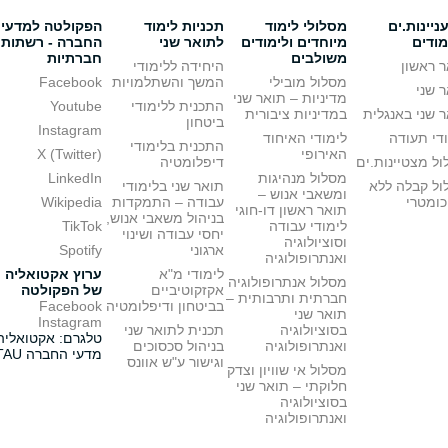
יינות.ים
מסלולי לימוד
תכניות לימוד
הפקולטה למדעי
מודים
מיוחדים ולימודים
לתואר שני
החברה - רשתות
משולבים
חברתיות
 ראשון
היחידה ללימודי
מסלול מובילי
המשך והשתלמויות
Facebook
 שני
מדיניות – תואר שני
התכנית ללימודי
Youtube
 שני באנגלית
במדיניות ציבורית
ביטחון
Instagram
די תעודה
לימודי האיחוד
התכנית בלימודי
האירופי
X (Twitter)
ל מצטיינות.ים
דיפלומטיה
מסלול מנהיגות
LinkedIn
ול קבלה ללא
תואר שני בלימודי
ומשאבי אנוש –
כומטרי
עבודה – התמקדות
Wikipedia
תואר ראשון דו-חוגי
בניהול משאבי אנוש,
לימודי עבודה
TikTok
יחסי עבודה ושינוי
וסוציולוגיה
ארגוני
Spotify
ואנתרופולוגיה
לימודי מ"א
ערוץ אקטואליה
מסלול אנתרופולוגיה
אקזקוטיביים
של הפקולטה
חברתית ותרבותית –
בביטחון ודיפלומטיה
Facebook
תואר שני
Instagram
בסוציולוגיה
תכנית לתואר שני
טלגרם: אקטואליה
ואנתרופולוגיה
בניהול סכסוכים
מדעי החברה TAU
וגישור ע"ש אוונס
מסלול אי שוויון וצדק
חלוקתי – תואר שני
בסוציולוגיה
ואנתרופולוגיה