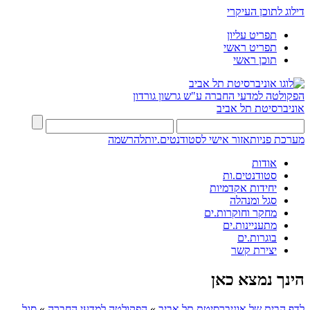
דילוג לתוכן העיקרי
תפריט עליון
תפריט ראשי
תוכן ראשי
הפקולטה למדעי החברה
ע"ש גרשון גורדון
אוניברסיטת תל אביב
מערכת פניות
אזור אישי לסטודנטים.יות
להרשמה
אודות
סטודנטים.ות
יחידות אקדמיות
סגל ומנהלה
מחקר וחוקרות.ים
מתעניינות.ים
בוגרות.ים
יצירת קשר
הינך נמצא כאן
לדף הבית של אוניברסיטת תל אביב
»
הפקולטה למדעי החברה
»
סגל