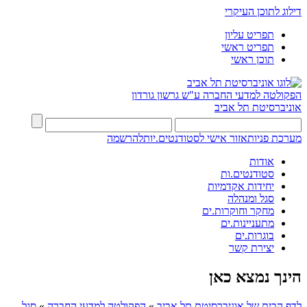
דילוג לתוכן העיקרי
תפריט עליון
תפריט ראשי
תוכן ראשי
הפקולטה למדעי החברה
ע"ש גרשון גורדון
אוניברסיטת תל אביב
מערכת פניות
אזור אישי לסטודנטים.יות
להרשמה
אודות
סטודנטים.ות
יחידות אקדמיות
סגל ומנהלה
מחקר וחוקרות.ים
מתעניינות.ים
בוגרות.ים
יצירת קשר
הינך נמצא כאן
לדף הבית של אוניברסיטת תל אביב
»
הפקולטה למדעי החברה
»
סגל