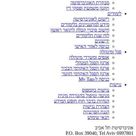
מבקרת האוניברסיטה
תקנון משמעת ופסקי דין
לימודים
רישום לאוניברסיטה
מידע למתעניינים בלימודים
חישוב סיכויי קבלה לתואר ראשון
לוח שנת הלימודים
ידיעונים
כניסה לאזור האישי
סגל ומינהלה
אגפים ומשרדי מינהלה
ארגון הסגל המנהלי
ארגון הסגל האקדמי הבכיר
ארגון הסגל האקדמי הזוטר
כניסה ל-My Tau
נגישות
נגישות בקמפוס
מניעה וטיפול בהטרדה מינית
הנחיות בדבר חוק חופש המידע
הצהרת נגישות
הגנת הפרטיות
תנאי שימוש
אוניברסיטת תל אביב
P.O. Box 39040, Tel Aviv 6997801