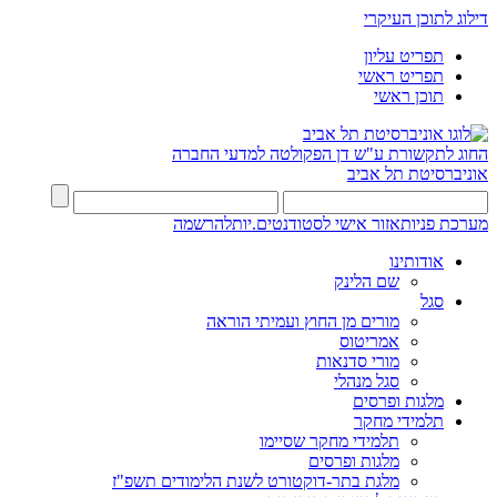
דילוג לתוכן העיקרי
תפריט עליון
תפריט ראשי
תוכן ראשי
החוג לתקשורת ע"ש דן
הפקולטה למדעי החברה
אוניברסיטת תל אביב
מערכת פניות
אזור אישי לסטודנטים.יות
להרשמה
אודותינו
שם הלינק
סגל
מורים מן החוץ ועמיתי הוראה
אמריטוס
מורי סדנאות
סגל מנהלי
מלגות ופרסים
תלמידי מחקר
תלמידי מחקר שסיימו
מלגות ופרסים
מלגת בתר-דוקטורט לשנת הלימודים תשפ"ז