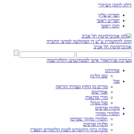
דילוג לתוכן העיקרי
תפריט עליון
תפריט ראשי
תוכן ראשי
החוג לתקשורת ע"ש דן
הפקולטה למדעי החברה
אוניברסיטת תל אביב
מערכת פניות
אזור אישי לסטודנטים.יות
להרשמה
אודותינו
שם הלינק
סגל
מורים מן החוץ ועמיתי הוראה
אמריטוס
מורי סדנאות
סגל מנהלי
מלגות ופרסים
תלמידי מחקר
תלמידי מחקר שסיימו
מלגות ופרסים
מלגת בתר-דוקטורט לשנת הלימודים תשפ"ז