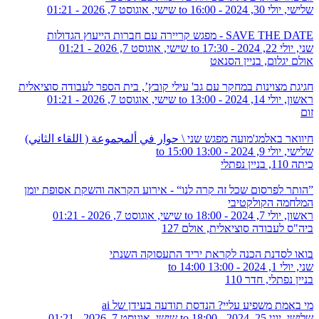
שלישי, יולי 30, 2024 - 16:00
to
שישי, אוגוסט 7, 2026 - 01:21
SAVE THE DATE - מפגש קריירה עם חברות הייעוץ הגדולות
שני, יולי 22, 2024 - 17:30
to
שישי, אוגוסט 7, 2026 - 01:21
אולם יגלום, בניין הסנאט
חגיגת מצוינות במחקר עם גב' עילי קובץ’, בית הספר לעבודה סוציאלית
ראשון, יולי 14, 2024 - 13:00
to
שישי, אוגוסט 7, 2026 - 01:21
זום
חיוואר באלמג'מועה מפגש שני \ حوار في ألمجموعة ( اللقاء الثاني)
שלישי, יולי 9, 2024 -
13:00
to
15:00
כיתה 110, בניין נפתלי
”הותר לפרסום שכל זה קרה לנו“ - אירוע הקראה והשקת אסופת יומן
המלחמה הקולקטיבי
ראשון, יולי 7, 2024 - 18:00
to
שישי, אוגוסט 7, 2026 - 01:21
ביה"ס לעבודה סוציאלית, אולם 127
בואו לסדנת הכנה לקראת יריד התעסוקה השנתי
שני, יולי 1, 2024 -
13:00
to
14:00
בניין נפתלי, חדר 110
מי באמת משפיע עליי? הנדסת תודעה בעידן של ai
שלישי, יוני 25, 2024 - 18:00
to
שישי, אוגוסט 7, 2026 - 01:21