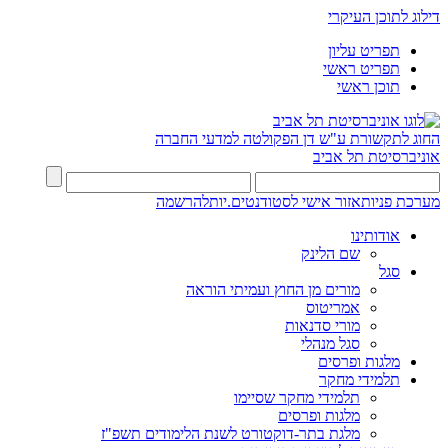
דילוג לתוכן העיקרי
תפריט עליון
תפריט ראשי
תוכן ראשי
החוג לתקשורת ע"ש דן
הפקולטה למדעי החברה
אוניברסיטת תל אביב
מערכת פניות
אזור אישי לסטודנטים.יות
להרשמה
אודותינו
שם הלינק
סגל
מורים מן החוץ ועמיתי הוראה
אמריטוס
מורי סדנאות
סגל מנהלי
מלגות ופרסים
תלמידי מחקר
תלמידי מחקר שסיימו
מלגות ופרסים
מלגת בתר-דוקטורט לשנת הלימודים תשפ"ז