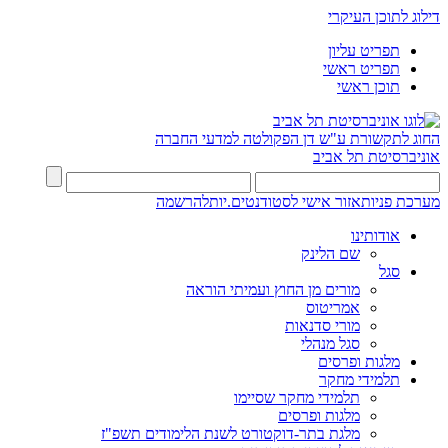
דילוג לתוכן העיקרי
תפריט עליון
תפריט ראשי
תוכן ראשי
החוג לתקשורת ע"ש דן
הפקולטה למדעי החברה
אוניברסיטת תל אביב
מערכת פניות
אזור אישי לסטודנטים.יות
להרשמה
אודותינו
שם הלינק
סגל
מורים מן החוץ ועמיתי הוראה
אמריטוס
מורי סדנאות
סגל מנהלי
מלגות ופרסים
תלמידי מחקר
תלמידי מחקר שסיימו
מלגות ופרסים
מלגת בתר-דוקטורט לשנת הלימודים תשפ"ז