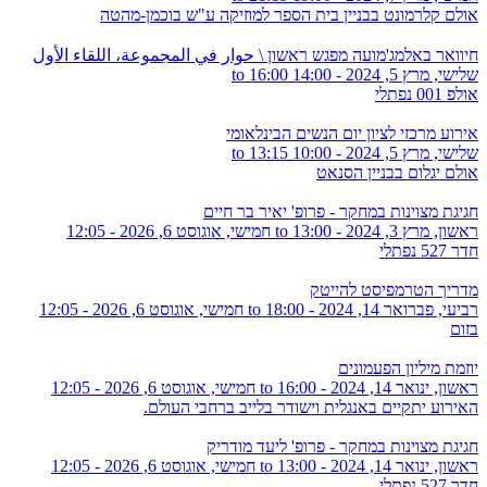
אולם קלרמונט בבניין בית הספר למוזיקה ע"ש בוכמן-מהטה
חיוואר באלמג'מועה מפגש ראשון \ حوار في المجموعة، اللقاء الأول
שלישי, מרץ 5, 2024 -
14:00
to
16:00
אולפ 001 נפתלי
אירוע מרכזי לציון יום הנשים הבינלאומי
שלישי, מרץ 5, 2024 -
10:00
to
13:15
אולם יגלום בבניין הסנאט
חגיגת מצוינות במחקר - פרופ' יאיר בר חיים
ראשון, מרץ 3, 2024 - 13:00
to
חמישי, אוגוסט 6, 2026 - 12:05
חדר 527 נפתלי
מדריך הטרמפיסט להייטק
רביעי, פברואר 14, 2024 - 18:00
to
חמישי, אוגוסט 6, 2026 - 12:05
בזום
יוזמת מיליון הפעמונים
ראשון, ינואר 14, 2024 - 16:00
to
חמישי, אוגוסט 6, 2026 - 12:05
האירוע יתקיים באנגלית וישודר בלייב ברחבי העולם.
חגיגת מצוינות במחקר - פרופ' ליעד מודריק
ראשון, ינואר 14, 2024 - 13:00
to
חמישי, אוגוסט 6, 2026 - 12:05
חדר 527 נפתלי