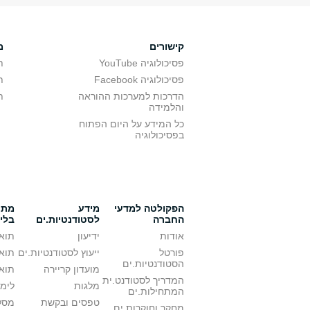
קישורים
מ
פסיכולוגיה YouTube
ת
פסיכולוגיה Facebook
ת
הדרכות למערכות ההוראה
ת
והלמידה
כל המידע על היום הפתוח
בפסיכולוגיה
הפקולטה למדעי
מידע
מתענ
החברה
לסטודנטיות.ים
בלי
אודות
ידיעון
תואר
פורטל
ייעוץ לסטודנטיות.ים
תואר
הסטודנטיות.ים
מועדון קריירה
תואר
המדריך לסטודנט.ית
מלגות
לימו
המתחילות.ים
טפסים ובקשת
מסלו
מחקר וחוקרות.ים