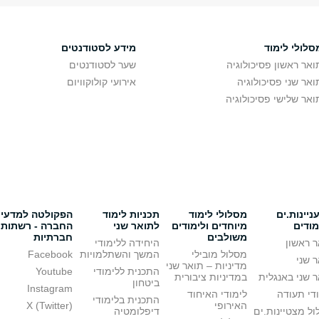
סלולי לימוד
מידע לסטודנטים
ואר ראשון פסיכולוגיה
שער לסטודנטים
ואר שני פסיכולוגיה
אירועי קולוקוויום
ואר שלישי פסיכולוגיה
יינות.ים
מסלולי לימוד
תכניות לימוד
הפקולטה למדעי
מודים
מיוחדים ולימודים
לתואר שני
החברה - רשתות
משולבים
חברתיות
 ראשון
היחידה ללימודי
מסלול מובילי
המשך והשתלמויות
Facebook
 שני
מדיניות – תואר שני
התכנית ללימודי
Youtube
 שני באנגלית
במדיניות ציבורית
ביטחון
Instagram
די תעודה
לימודי האיחוד
התכנית בלימודי
האירופי
X (Twitter)
ל מצטיינות.ים
דיפלומטיה