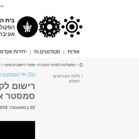
תוכן
תפריט
אונ
עליון
ראשי
בית הס
הפקול
אוניבר
אודות
סטודנטים.ות
יחידות אקדמי
|
|
הינך נמצא כאן
>
הפקולטה למדעי החברה
>
מועדי רישום וכנסים
> רי
כללי
של
הפקולטה למ
ללוח האירועים
המלא
רישום לקו
סמסטר א'
02 בספטמבר 2018, 8:00