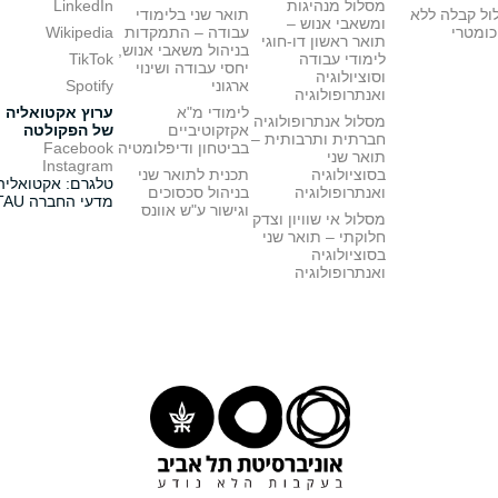
מסלול מנהיגות
LinkedIn
ול קבלה ללא
תואר שני בלימודי
ומשאבי אנוש –
כומטרי
עבודה – התמקדות
Wikipedia
תואר ראשון דו-חוגי
בניהול משאבי אנוש,
לימודי עבודה
TikTok
יחסי עבודה ושינוי
וסוציולוגיה
ארגוני
Spotify
ואנתרופולוגיה
לימודי מ"א
ערוץ אקטואליה
מסלול אנתרופולוגיה
אקזקוטיביים
של הפקולטה
חברתית ותרבותית –
בביטחון ודיפלומטיה
Facebook
תואר שני
Instagram
בסוציולוגיה
תכנית לתואר שני
טלגרם: אקטואליה
ואנתרופולוגיה
בניהול סכסוכים
מדעי החברה TAU
וגישור ע"ש אוונס
מסלול אי שוויון וצדק
חלוקתי – תואר שני
בסוציולוגיה
ואנתרופולוגיה