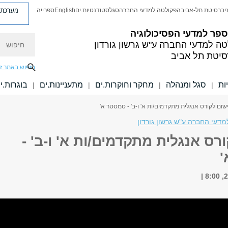
מערכת פ
יברסיטת תל-אביב
הפקולטה למדעי החברה
סגל
סטודנטיות.ים
English
ספרייה
פר למדעי הפסיכולוגיה
חיפוש
טה למדעי החברה
ע"ש גרשון גורדון
סיטת תל אביב
חיפוש באתר ז
ות
סגל ומנהלה
מחקר וחוקרות.ים
מתעניינות.ים
בוגרות.י
|
|
|
|
שום לקורס אנגלית מתקדמים/ות א' ו-ב' - סמסטר א'
דעי החברה ע"ש גרשון גורדון
רס אנגלית מתקדמים/ות א' ו-ב' -