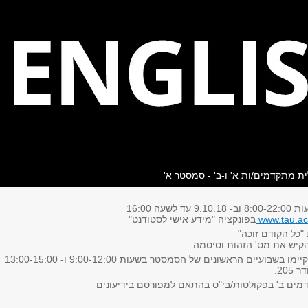
ית מתקדמים/ות א' ו-ב' - סמסטר א'
www.tau.ac.
בפונקציה "מידע אישי לסטודנט"
"כל הקודם זוכה"
הקיש את מס' הזהות וסיסמה
שינויים וביטולים יתקיימו בשבועיים הראשונים של הסמסטר בשעות 9:00-12:00 ו- 13:00-15:00
205.
מים ב' בפקולטות/בי"ס בהתאם למפורסם בידיעונים