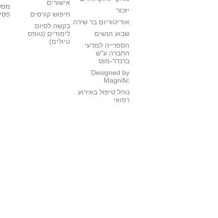
אישורים
מסל
יזכור
חיפוש קורסים
פסי
אודיטוריום בר שירה
בקשה לסיום
שבוע הנשים
לימודים (טופס
טיולים)
הספרייה למדעי
החברה ע"ש
ברנדר-מוס
Designed by
Magnific
נוהל טיפול באירוע
רפואי