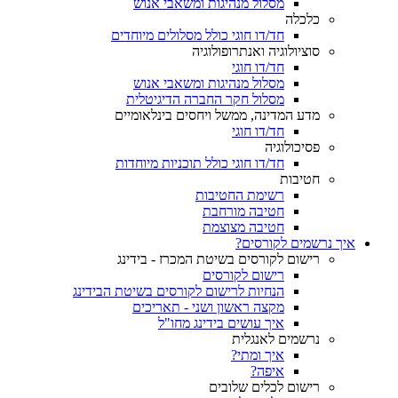
מסלול מנהיגות ומשאבי אנוש
כלכלה
חד/דו חוגי כולל מסלולים מיוחדים
סוציולוגיה ואנתרופולוגיה
חד/דו חוגי
מסלול מנהיגות ומשאבי אנוש
מסלול חקר החברה הדיגיטלית
מדע המדינה, ממשל ויחסים בינלאומיים
חד/דו חוגי
פסיכולוגיה
חד/דו חוגי כולל תוכניות מיוחדות
חטיבות
רשימת החטיבות
חטיבה מורחבת
חטיבה מצוצמת
איך נרשמים לקורסים?
רישום לקורסים בשיטת המכרז - בידינג
רישום לקורסים
הנחיות לרישום לקורסים בשיטת הבידינג
מקצה ראשון ושני - תאריכים
איך עושים בידינג מחו"ל
נרשמים לאנגלית
איך ומתי?
איפה?
רישום לכלים שלובים