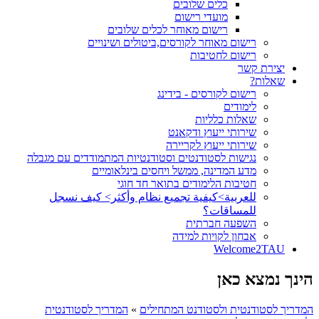
כלים שלובים
מועדי רישום
רישום מאוחר לכלים שלובים
רישום מאוחר לקורסים,ביטולים ושינויים
רישום לחטיבות
יצירת קשר
שאלות?
רישום לקורסים - בידינג
לימודים
שאלות כלליות
שירותי ייעוץ ודקאנט
שירותי ייעוץ לקריירה
נגישות לסטודנטים וסטודנטיות המתמודדים עם מגבלה
מדע המדינה, ממשל ויחסים בינלאומיים
חטיבות הלימודים בתואר חד חוגי
للعربية>كيفية تجميع نظام وأكثر> كيف نسجل
للمساقات؟
השפעה חברתית
אבחון לקויות למידה
Welcome2TAU
הינך נמצא כאן
המדריך לסטודנטית ולסטודנט המתחילים
»
המדריך לסטודנטית