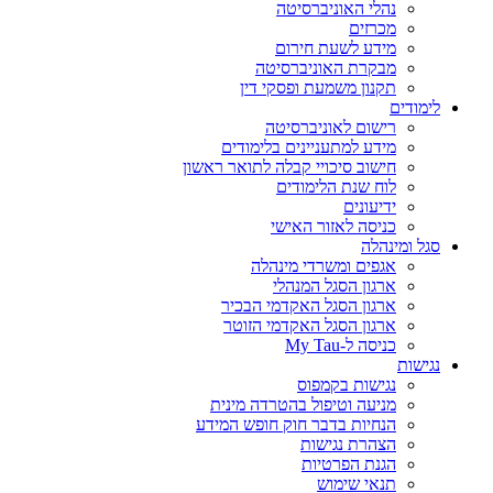
נהלי האוניברסיטה
מכרזים
מידע לשעת חירום
מבקרת האוניברסיטה
תקנון משמעת ופסקי דין
לימודים
רישום לאוניברסיטה
מידע למתעניינים בלימודים
חישוב סיכויי קבלה לתואר ראשון
לוח שנת הלימודים
ידיעונים
כניסה לאזור האישי
סגל ומינהלה
אגפים ומשרדי מינהלה
ארגון הסגל המנהלי
ארגון הסגל האקדמי הבכיר
ארגון הסגל האקדמי הזוטר
כניסה ל-My Tau
נגישות
נגישות בקמפוס
מניעה וטיפול בהטרדה מינית
הנחיות בדבר חוק חופש המידע
הצהרת נגישות
הגנת הפרטיות
תנאי שימוש