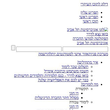
דילוג לתוכן העיקרי
תפריט עליון
תפריט ראשי
תוכן ראשי
בואו נצא לדרך
הפקולטה למדעי החברה
אוניברסיטת תל אביב
מערכת פניות
אזור אישי לסטודנטים.יות
להרשמה
איך מתחילים?
תשלום שכר לימוד
חשבון משתמש וכתובת אימייל
בואו נצא לדרך - כנס תלמידות ותלמידים חדשות/ים
כבר יש לכם את האפליקציה שלנו?
מה לומדים?
תקשורת
דו חוגי
מסלול חקר החברה הדיגיטלית
לימודי עבודה
דו חוגי