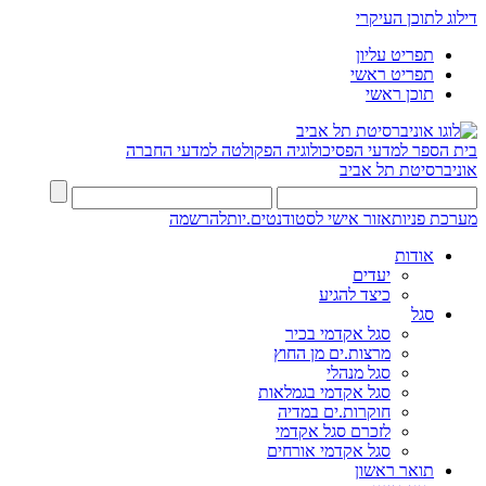
דילוג לתוכן העיקרי
תפריט עליון
תפריט ראשי
תוכן ראשי
בית הספר למדעי הפסיכולוגיה
הפקולטה למדעי החברה
אוניברסיטת תל אביב
מערכת פניות
אזור אישי לסטודנטים.יות
להרשמה
אודות
יעדים
כיצד להגיע
סגל
סגל אקדמי בכיר
מרצות.ים מן החוץ
סגל מנהלי
סגל אקדמי בגמלאות
חוקרות.ים במדיה
לזכרם סגל אקדמי
סגל אקדמי אורחים
תואר ראשון