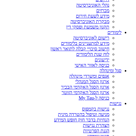
נהלי האוניברסיטה
מכרזים
מידע לשעת חירום
מבקרת האוניברסיטה
תקנון משמעת ופסקי דין
לימודים
רישום לאוניברסיטה
מידע למתעניינים בלימודים
חישוב סיכויי קבלה לתואר ראשון
לוח שנת הלימודים
ידיעונים
כניסה לאזור האישי
סגל ומינהלה
אגפים ומשרדי מינהלה
ארגון הסגל המנהלי
ארגון הסגל האקדמי הבכיר
ארגון הסגל האקדמי הזוטר
כניסה ל-My Tau
נגישות
נגישות בקמפוס
מניעה וטיפול בהטרדה מינית
הנחיות בדבר חוק חופש המידע
הצהרת נגישות
הגנת הפרטיות