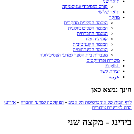
תואר שני
קורס בפסיכודיאגנוסטיקה
תואר שלישי
מחקר
המגמה הקלינית מחקרית
המגמה הפסיכוביולוגית
המגמה החברתית
קוגניציה ומוח
המגמה הקוגניטיבית
המגמה הבינתחומית
מעבדות בית הספר למדעי הפסיכולוגיה
משרות ופרוייקטים
English
יצירת קשר
عربيه
הינך נמצא כאן
לדף הבית של אוניברסיטת תל אביב
»
הפקולטה למדעי החברה
»
אירועי
החוג למדיניות ציבורית
בידינג - מקצה שני