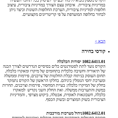
הקורס מספק מבוא ללימוד ובעיקר לעיסוק בכל תחומי העשיה
במדיניות ציבורית. איבחון עצם הצורך במדיניות ציבורית, עיצוב
חלופות למדיניות ציבורית, הערכת החלופות השונות וכיצד ניתן
לבחור בחלופה המועדפת על פי קריטריונים מקצועיים.
הבא >
קורסי בחירה
1082.6411.01 יסודות הכלכלה
הקורס נועד לתת לסטודנטים כלים בסיסיים הנדרשים לצורך הבנה
של תיאוריה וחשיבה כלכלית בתחומים של מיקרו ומאקרו כלכלה,
תחום העוסק בניתוח קבלת החלטות של צרכנים, פירמות וממשלה
ומערכת יחסי הגומלין ביניהם. בחלקו הראשון של הקורס נתמקד
בחלק של המיקרו כלכלה: בעיית המחסור, פירמות וצרכנים, תחרות
במשק והתערבות ממשלה. ואת החלק השני נקדיש למאקרו
כלכלה, חשבונאות לאומית, אבטלה, ביקוש מצרפי , והמדיניות
הציבורית בשוק המוצרים ובשוק הכסף
.
1082.6412.01
ניהול מערכות מורכבות
סביבת הפעילות המודרנית חושפת מנהלים וארגונים לאיומים