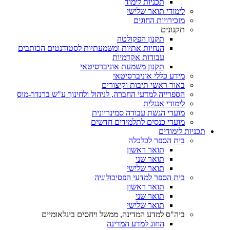
תכניות לימוד
לימודי תואר שלישי
מזכירויות החוגים
תקנונים
תקנון הפקולטה
הנחיות אתיות ומשמעתיות לסטודנטים הכותבים
עבודות אקדמיות
תקנון משמעת אוניברסיטאי
מידע כללי אוניברסיטאי
באור ראשי תיבות וקיצורים
הספרייה למדעי החברה, לניהול ולחינוך ע"ש ברנדר-מוס
לימודי אנגלית
מועדי הגשת עבודה סמינריונית
מועדי כנסים לתלמידים חדשים
תכניות לימודים
בית הספר לכלכלה
תואר ראשון
תואר שני
תואר שלישי
בית הספר למדעי הפסיכולוגיה
תואר ראשון
תואר שני
תואר שלישי
ביה"ס למדע המדינה, ממשל ויחסים בינלאומיים
החוג למדע המדינה