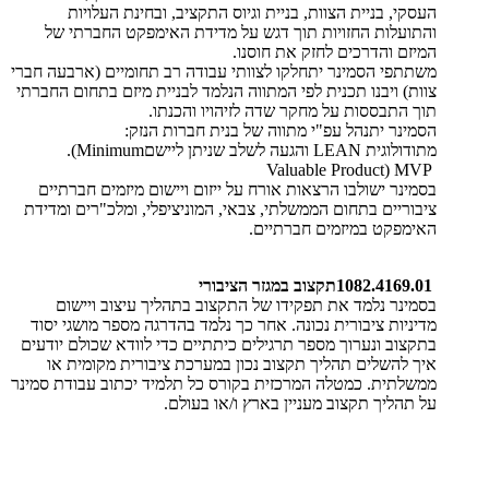
העסקי, בניית הצוות, בניית וגיוס התקציב, ובחינת העלויות
והתועלות החזויות תוך דגש על מדידת האימפקט החברתי של
המיזם והדרכים לחזק את חוסנו
.
משתתפי הסמינר יתחלקו לצוותי עבודה רב תחומיים (ארבעה חברי
צוות) ויבנו תכנית לפי המתווה הנלמד לבניית מיזם בתחום החברתי
תוך התבססות על מחקר שדה לזיהויו והכנתו
.
הסמינר יתנהל עפ"י מתווה של בנית חברות הנזק:
מתודולוגית
LEAN
והגעה לשלב שניתן ליישם
.(Minimum
Valuable Product) MVP
בסמינר ישולבו הרצאות אורח על ייזום ויישום מיזמים חברתיים
ציבוריים בתחום הממשלתי, צבאי, המוניציפלי, ומלכ"רים ומדידת
האימפקט במיזמים חברתיים
.
1082.4169.01
תקצוב במגזר הציבורי
בסמינר נלמד את תפקידו של התקצוב בתהליך עיצוב ויישום
מדיניות ציבורית נכונה. אחר כך נלמד בהדרגה מספר מושגי יסוד
בתקצוב ונערוך מספר תרגילים כיתתיים כדי לוודא שכולם יודעים
איך להשלים תהליך תקצוב נכון במערכת ציבורית מקומית או
ממשלתית. כמטלה המרכזית בקורס כל תלמיד יכתוב עבודת סמינר
על תהליך תקצוב מעניין בארץ ו/או בעולם
.