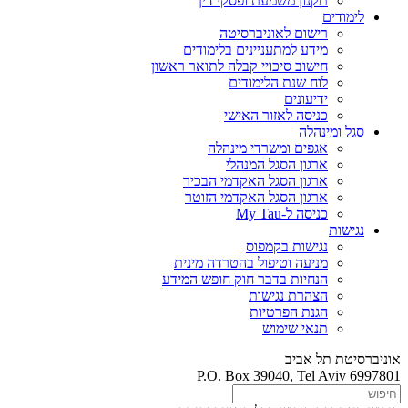
תקנון משמעת ופסקי דין
לימודים
רישום לאוניברסיטה
מידע למתעניינים בלימודים
חישוב סיכויי קבלה לתואר ראשון
לוח שנת הלימודים
ידיעונים
כניסה לאזור האישי
סגל ומינהלה
אגפים ומשרדי מינהלה
ארגון הסגל המנהלי
ארגון הסגל האקדמי הבכיר
ארגון הסגל האקדמי הזוטר
כניסה ל-My Tau
נגישות
נגישות בקמפוס
מניעה וטיפול בהטרדה מינית
הנחיות בדבר חוק חופש המידע
הצהרת נגישות
הגנת הפרטיות
תנאי שימוש
אוניברסיטת תל אביב
P.O. Box 39040, Tel Aviv 6997801