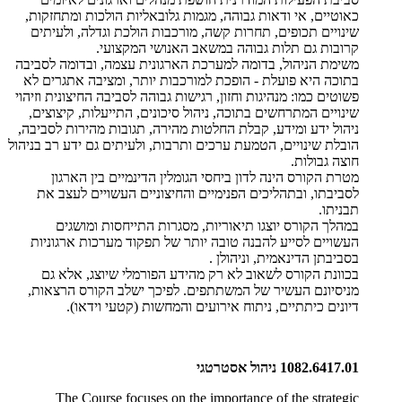
כאוטיים, אי ודאות גבוהה, מגמות גלובאליות הולכות ומתחזקות,
שינויים תכופים, תחרות קשה, מורכבות הולכת וגדלה, ולעיתים
קרובות גם תלות גבוהה במשאב האנושי המקצועי
.
משימת הניהול, בדומה למערכת הארגונית עצמה, ובדומה לסביבה
בתוכה היא פועלת - הופכת למורכבות יותר, ומציבה אתגרים לא
פשוטים כמו: מנהיגות וחזון, רגישות גבוהה לסביבה החיצונית וזיהוי
שינויים המתרחשים בתוכה, ניהול סיכונים, התייעלות, קיצוצים,
ניהול ידע ומידע, קבלת החלטות מהירה, תגובות מהירות לסביבה,
הובלת שינויים, הטמעת ערכים ותרבות, ולעיתים גם ידע רב בניהול
חוצה גבולות
.
מטרת הקורס הינה לדון ביחסי הגומלין הדינמיים בין הארגון
לסביבתו, ובתהליכים הפנימיים והחיצוניים העשויים לעצב את
תבניתו
.
במהלך הקורס יוצגו תיאוריות, מסגרות התייחסות ומושגים
העשויים לסייע להבנה טובה יותר של תפקוד מערכות ארגוניות
בסביבתן הדינאמית, וניהולן
.
בכוונת הקורס לשאוב לא רק מהידע הפורמלי שיוצג, אלא גם
מניסיונם העשיר של המשתתפים. לפיכך ישלב הקורס הרצאות,
דיונים כיתתיים, ניתוח אירועים והמחשות (קטעי וידאו).
1082.6417.01
ניהול אסטרטגי
The Course focuses on the importance of the strategic