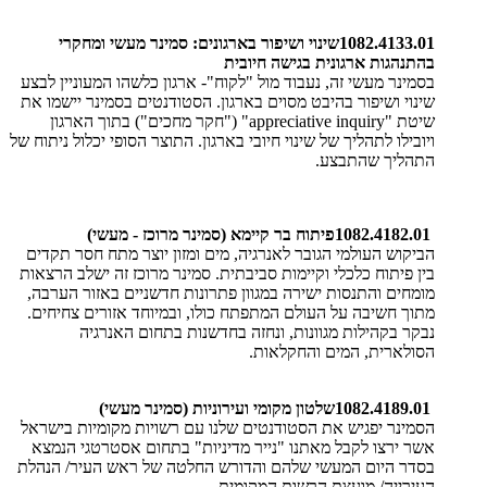
1082.4133.01
שינוי ושיפור בארגונים: סמינר מעשי ומחקרי
בהתנהגות ארגונית בגישה חיובית
בסמינר מעשי זה, נעבוד מול "לקוח"- ארגון כלשהו המעוניין לבצע
שינוי ושיפור בהיבט מסוים בארגון. הסטודנטים בסמינר יישמו את
שיטת
"
appreciative inquiry" ("חקר מחכים") בתוך הארגון
ויובילו לתהליך של שינוי חיובי בארגון. התוצר הסופי יכלול ניתוח של
התהליך שהתבצע
.
1082.4182.01
פיתוח בר קיימא (סמינר מרוכז - מעשי)
הביקוש העולמי הגובר לאנרגיה, מים ומזון יוצר מתח חסר תקדים
בין פיתוח כלכלי וקיימות סביבתית. סמינר מרוכז זה ישלב הרצאות
מומחים והתנסות ישירה במגוון פתרונות חדשניים באזור הערבה,
מתוך חשיבה על העולם המתפתח כולו, ובמיוחד אזורים צחיחים.
נבקר בקהילות מגוונות, ונחזה בחדשנות בתחום האנרגיה
הסולארית, המים והחקלאות
.
1082.4189.01
שלטון מקומי ועירוניות (סמינר מעשי)
הסמינר יפגיש את הסטודנטים שלנו עם רשויות מקומיות בישראל
אשר ירצו לקבל מאתנו "נייר מדיניות" בתחום אסטרטגי הנמצא
בסדר היום המעשי שלהם והדורש החלטה של ראש העיר/ הנהלת
העירייה/ מועצת הרשות המקומית
.