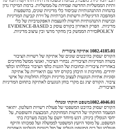
תכני המדיניות. מוצבות, נבחנות ומעומתות תיזת התרוקנות המדינה
ותיזת הממשליות החדשה וצמיחת על-ממשליות. ברמת המיקרו נדון
בהנחות ההתנהגותיות שביסוד כלי מדיניות שונים, בהשפעות
המהפכה הדיגיטלית ורשתות חברתיות על זירת קביעת המדיניות
ובגישות התנהגותיות חדשות להעצמת האפקטיביות של כלי
מדיניות. הפרק האחרון בקורס עוסק ב
EVIDENCE-BASED
POLICY
כזירת הממשק בין מחקר מדעי ובין עיצוב מדיניות
.
1082.4185.01
אתיקה ציבורית
הקורס יעסוק בהיבטים שונים של אתיקה של רשויות הציבור
בשדה המדיניות הציבורית. נבחרי הציבור, ואנשי ממשל מחויבים
באחריות ציבורית ובחובות של הוגנות כלפי הציבור בכללותו וכלפי
יחידים. מחויבות זו תיבחן בקורס יחד עם תיאוריות על אתיקה
וסוגיות אתיות הנוגעות לעצוב מדיניות וקבלת החלטות של אישי
ציבור. הקורס יציג גם מקרי בוחן הנוגעים לאתיקה בתחום המדיניות
הציבורית.
1082.4046.01
משפט חוקתי ומנהלי
הקורס יעסוק בהיבט המשפטי של פעולת רשויות השלטון. יתואר
המעמד החוקתי של הרשות המחוקקת, המבצעת והשופטת, על
יחסי הגומלין ביניהן. דגש מיוחד יושם על מבנה מערכת בתי
המשפט, על מוסד היועץ המשפטי לממשלה ועל סמכותו והיקף
פעולתו של בית המשפט העליון אל מול רשויות השלטון האחרות.