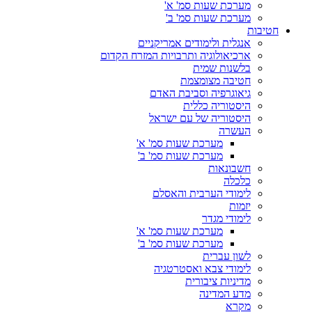
מערכת שעות סמ' א'
מערכת שעות סמ' ב'
חטיבות
אנגלית ולימודים אמריקניים
ארכיאולוגיה ותרבויות המזרח הקדום
בלשנות שמית
חטיבה מצומצמת
גיאוגרפיה וסביבת האדם
היסטוריה כללית
היסטוריה של עם ישראל
העשרה
מערכת שעות סמ' א'
מערכת שעות סמ' ב'
חשבונאות
כלכלה
לימודי הערבית והאסלם
יזמות
לימודי מגדר
מערכת שעות סמ' א'
מערכת שעות סמ' ב'
לשון עברית
לימודי צבא ואסטרטגיה
מדיניות ציבורית
מדע המדינה
מקרא