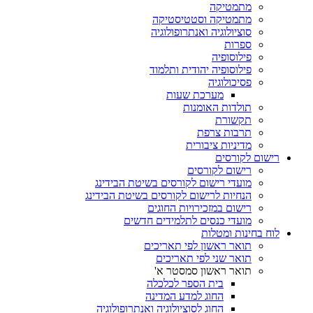
מתמטיקה
מתמטיקה וסטטיסטיקה
סוציולוגיה ואנתרופולוגיה
ספרות
פילוסופיה
פילוסופיה יהודית ותלמוד
פסיכולוגיה
מערכת שעות
תולדות האומנות
תקשורת
תרבות צרפת
מדיניות ציבורית
רישום לקורסים
רישום לקורסים
מועדי רישום לקורסים בשיטת הבידינג
הנחיות לרישום לקורסים בשיטת הבידינג
רישום במזכירויות החוגים
מועדי כנסים לתלמידים חדשים
לוח בחינות ומטלות
תואר ראשון לפי תאריכים
תואר שני לפי תאריכים
תואר ראשון סמסטר א'
בית הספר לכלכלה
החוג למדע המדינה
החוג לסוציולוגיה ואנתרופולוגיה