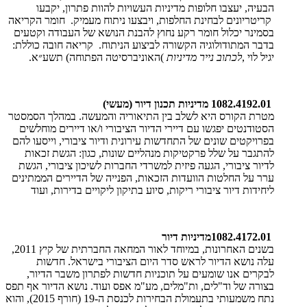
הבעיה, יעצבו חלופות מדיניות העשויות להוות פתרון, יקבעו
קריטריונים לבחינת החלפות, ויבצעו ניתוח מעמיק. חומר הקריאה
בסמינר יכלול חומר רקע נחוץ להבנת הנושא של העבודה וקטעים
בדבר המתודולוגיה הקשורה לביצוע הניתוח. קריאה חובה כוללת:
יגיל לוי
,
לכתוב נייר מדיניות
(
האוניברסיטה הפתוחה) תשע״א
.
1082.4192.01
מדיניות תכנון דיור (מעשי)
​מטרת הקורס היא לשלב בין התיאוריה והמעשה. במהלך הסמסטר
הסטודנטים יפגשו עם דיירי הדיור הציבורי ו/או דיירים מוחלשים
בפרויקטים שונים של התחדשות עירונית ודיור ציבורי, וייסעו להם
להתגבר על שלל פרקטיקות מנהליים שונות, כגון: הגשת זכאות
לדיור ציבורי, הגעה פיזית למשרדי החברות לשיכון ציבורי, הגשת
ערר על החלטות הוועדות הזכאות, הפנייה של הדיירים הממתינים
ליחידות דיור ציבורי ריקות, סיוע בתיקון ליקויים בדירות, ועוד
1082.4172.01
מדיניות דיור
בשנים האחרונות, במיוחד לאור המחאה החברתית של קיץ 2011,
עלה נושא הדיור לראש סדר היום הציבורי בישראל. חדשות
לבקרים אנו שומעים על תוכניות חדשות לפתרון משבר הדיור,
בצורה של וד"לים, ות"מלים, מע"מ אפס ועוד. נושא הדיור אף תפס
נתח משמעותי בתעמולת הבחירות לכנסת ה-19 (חורף 2015), והוא