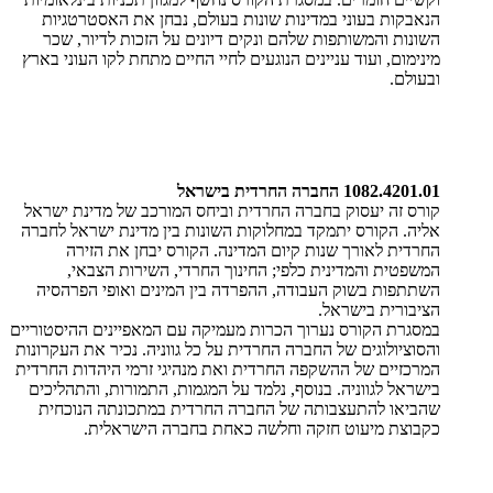
הנאבקות בעוני במדינות שונות בעולם, נבחן את האסטרטגיות
השונות והמשותפות שלהם ונקים דיונים על הזכות לדיור, שכר
מינימום, ועוד עניינים הנוגעים לחיי החיים מתחת לקו העוני בארץ
ובעולם
.
1082.4201.01 החברה החרדית בישראל
קורס זה יעסוק בחברה החרדית וביחס המורכב של מדינת ישראל
אליה. הקורס יתמקד במחלוקות השונות בין מדינת ישראל לחברה
החרדית לאורך שנות קיום המדינה. הקורס יבחן את הזירה
המשפטית והמדינית כלפי; החינוך החרדי, השירות הצבאי,
השתתפות בשוק העבודה, ההפרדה בין המינים ואופי הפרהסיה
הציבורית בישראל
.
במסגרת הקורס נערוך הכרות מעמיקה עם המאפיינים ההיסטוריים
והסוציולוגים של החברה החרדית על כל גווניה. נכיר את העקרונות
המרכזיים של ההשקפה החרדית ואת מנהיגי זרמי היהדות החרדית
בישראל לגווניה. בנוסף, נלמד על המגמות, התמורות, והתהליכים
שהביאו להתעצבותה של החברה החרדית במתכונתה הנוכחית
כקבוצת מיעוט חזקה וחלשה כאחת בחברה הישראלית
.
​