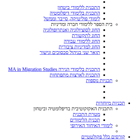
התכנית ללימודי ביטחון
התכנית בלימודי דיפלומטיה
לימודי פוליטיקה, סייבר וממשל
בית הספר ללימודי חברה ומדיניות
החוג לסוציולוגיה ואנתרופולוגיה
החוג לתקשורת
החוג ללימודי עבודה
החוג למדיניות ציבורית
תואר שני בניהול סכסוכים וגישור
התכנית בלימודי הגירה MA in Migration Studies​
התכנית לארצות מתפתחות
תכניות נוספות
תכניות מיוחדות
התכנית האקזקוטיבית בדיפלומטיה וביטחון
מטרת התכנית
תכנית הלימודים
לימודי האיחוד האירופי
קורסים כלל פקולטטיים