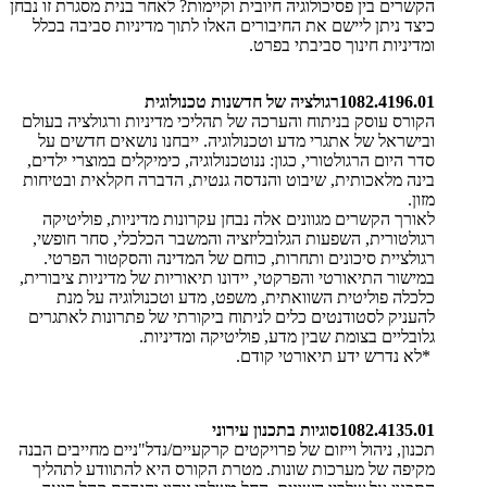
הקשרים בין פסיכולוגיה חיובית וקיימות? לאחר בנית מסגרת זו נבחן
כיצד ניתן ליישם את החיבורים האלו לתוך מדיניות סביבה בכלל
ומדיניות חינוך סביבתי בפרט
.
1082.4196.01
רגולציה של חדשנות טכנולוגית
הקורס עוסק בניתוח והערכה של תהליכי מדיניות ורגולציה בעולם
ובישראל של אתגרי מדע וטכנולוגיה. ייבחנו נושאים חדשים על
סדר היום הרגולטורי, כגון: ננוטכנולוגיה, כימיקלים במוצרי ילדים,
בינה מלאכותית, שיבוט והנדסה גנטית, הדברה חקלאית ובטיחות
מזון
.
לאורך הקשרים מגוונים אלה נבחן עקרונות מדיניות, פוליטיקה
רגולטורית, השפעות הגלובליזציה והמשבר הכלכלי, סחר חופשי,
רגולציית סיכונים ותחרות, כוחם של המדינה והסקטור הפרטי
.
במישור התיאורטי והפרקטי, יידונו תיאוריות של מדיניות ציבורית,
כלכלה פוליטית השוואתית, משפט, מדע וטכנולוגיה על מנת
להעניק לסטודנטים כלים לניתוח ביקורתי של פתרונות לאתגרים
גלובליים בצומת שבין מדע, פוליטיקה ומדיניות
.
*
לא נדרש ידע תיאורטי קודם
.
1082.4135.01
סוגיות בתכנון עירוני
תכנון, ניהול וייזום של פרויקטים קרקעיים/נדל"ניים מחייבים הבנה
מקיפה של מערכות שונות. מטרת הקורס היא להתוודע לתהליך