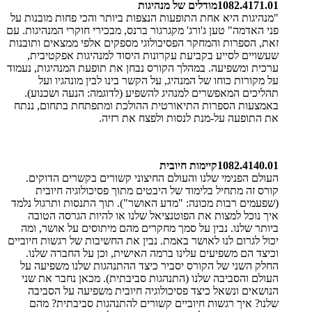
1082.4171.01
מודלים של מנהיגות
"
מנהיגות היא אחת התופעות הנצפות ביותר והכי פחות מובנות על
פני האדמה" טען ג'ורג' מקגרגור ברנס, מבכירי חוקרי המנהיגות. עם
זאת, הספרות והמחקר הפסיכולוגי מספקים אלפי ממצאים ותובנות
שעשויים לסייע בקביעת עקרונות היסוד למנהיגות אפקטיבית,
ערכית ומשפיעה. במהלך הקורס נבחן את תופעת המנהיגות, נעמוד
על מקורות כוחו של המנהיג, על הקשר בינו לבין מונהגיו ועל
תהליכים המאפשרים למנהיג להשפיע (לדוגמה: הנעה ושכנוע).
באמצעות הספרות התיאורטית ההולכת ומתפתחת בתחום, ננתח
את התופעה על-מנת לנסות ולפצח את רזיה
.
1082.4140.01
קיימות חיובית
העולם הפנימי שלנו והעולם החיצוני קשורים בקשרים הדוקים.
קורס זה מתחיל בלימוד של היבטים מתוך פסיכולוגיה חיובית
(שפעמים רבות מכונה: "מדע האושר"). תוך התנסות ותרגול נלמד
איך נוכל למצות את הפוטנציאל שלנו או להיות הגרסה הטובה
ביותר שלנו. נבין על סמך מחקרים מהם מיתוסים על אושר, ומה
יכול לגרום לנו לאושר באמת. נבין את החשיבות של רגשות חיוביים
וכיצד הם משפיעים עלינו ברמה האישית, וכן על החברה שלנו.
החלק השני של הקורס יסביר כיצד ההתנהגות שלנו משפיעה על
העולם והסביבה שלנו (התנהגות סביבתית). מכאן נחבר את שני
הנושאים ונשאל כיצד פסיכולוגיה חיובית משפיעה על הסביבה
שלנו? איך רגשות חיוביים קשורים להתנהגות סביבתית? מהם