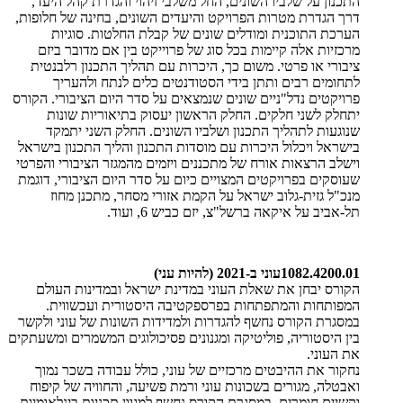
התכנון על שלביו השונים, החל משלבי זיהוי והגדרת קהל היעד,
דרך הגדרת מטרות הפרויקט והיעדים השונים, בחינה של חלופות,
הערכת התוכנית ומודלים שונים של קבלת החלטות. סוגיות
מרכזיות אלה קיימות בכל סוג של פרוייקט בין אם מדובר ביזם
ציבורי או פרטי. משום כך, היכרות עם תהליך התכנון רלבנטית
לתחומים רבים ותתן בידי הסטודנטים כלים לנתח ולהעריך
פרויקטים נדל"ניים שונים שנמצאים על סדר היום הציבורי. הקורס
יתחלק לשני חלקים. החלק הראשון יעסוק בתיאוריות שונות
שנוגעות לתהליך התכנון ושלביו השונים. החלק השני יתמקד
בישראל ויכלול היכרות עם מוסדות התכנון והליך התכנון בישראל
וישלב הרצאות אורח של מתכננים ויזמים מהמגזר הציבורי והפרטי
שעוסקים בפרויקטים המצויים כיום על סדר היום הציבורי, דוגמת
מנכ"ל גזית-גלוב ישראל על הקמת אזורי מסחר, מתכנן מחוז
תל-אביב על איקאה ברשל"צ, יזם כביש 6, ועוד
.
1082.4200.01
עוני ב-2021 (להיות עני)
הקורס יבחן את שאלת העוני במדינת ישראל ובמדינות העולם
המפותחות והמתפתחות בפרספקטיבה היסטורית ועכשווית.
במסגרת הקורס נחשף להגדרות ולמדידות השונות של עוני ולקשר
בין היסטוריה, פוליטיקה ומגנונים פסיכולוגים המשמרים ומשעתקים
את העוני
.
נחקור את ההיבטים מרכזיים של עוני, כולל עבודה בשכר נמוך
ואבטלה, מגורים בשכונות עוני ורמת פשיעה, והחוויה של קיפוח
וקשיים חומרים. במסגרת הקורס נחשף למגוון תכניות בינלאומיות