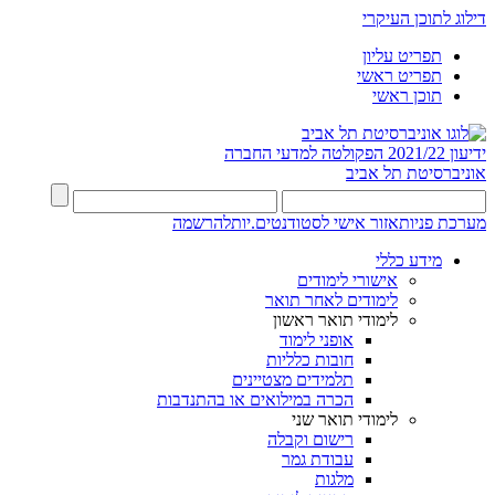
דילוג לתוכן העיקרי
תפריט עליון
תפריט ראשי
תוכן ראשי
ידיעון 2021/22
הפקולטה למדעי החברה
אוניברסיטת תל אביב
מערכת פניות
אזור אישי לסטודנטים.יות
להרשמה
מידע כללי
אישורי לימודים
לימודים לאחר תואר
לימודי תואר ראשון
אופני לימוד
חובות כלליות
תלמידים מצטיינים
הכרה במילואים או בהתנדבות
לימודי תואר שני
רישום וקבלה
עבודת גמר
מלגות