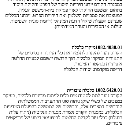
במסגרת הקורס יידונו חירויות היסוד של הפרט וחקיקת היסוד
בתחום המשפט החוקתי לאור פסיקת בית-המשפט העליון,
המעצבת את סמכויות השלטון ואת חירויות הפרט. ייבחנו הכללים
שעניינם הפעלת שיקול הדעת המינהלי (דוגמת סוגית השפיטות
ועילות אי הסבירות והעדר המידתיות).
1082.4038.01
מיקרו כלכלה
הקורס נועד להקנות לתלמיד את כלי הניתוח הבסיסיים של
התאוריה המיקרו-כלכלית תוך הדגשת יישומם לבעיות החלטה
אופייניות בסקטור הציבורי
.
דרישה מוקדמת: יסודות הכלכלה
.
1082.6420.01
כלכלה ציבורית
​הקורס נועד לתת לסטודנטים כלים לניתוח מדיניות כלכלית, בעיקר
במצבים של כשלי שוק: ניתוח סוגי ההתערבות הממשלתית
הנדרשים במצבים אלה, ובכשלים של הממשלה בהפעלת המדיניות
הכלכלית. במסגרת הקורס נלמדת מסגרת אנליטית (ניתוח עלות
תועלת) ככלי עזר לקבלת החלטות לביצוע/אי ביצוע של פרויקטים
ציבוריים
.