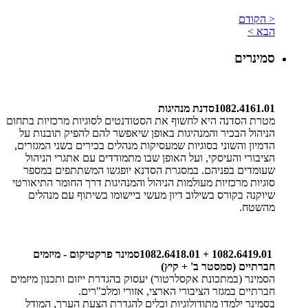
< הקודם
הבא >
סמינרים
1082.4161.01
סדנת מנהיגות
מטרת הסדנה היא לחשוף את הסטודנטים לסוגיות מרכזיות בתחום
הניהול הבכיר והמנהיגות באופן שיאפשר להם להפיק תובנות על
הדמיון והשוני בסוגיות שמעסיקות מנהלים בכירים בשני המגזרים,
הציבורי והעיסקי, ועל האופן שבו מתמודדים עם אתגרי הניהול
שעומדים בפניהם. במסגרת הסדנא יופגשו המשתתפים במספר
סוגיות מרכזיות מעולמות הניהול והמנהיגות דרך החומר התיאורטי
שיוקנה בקורס בשילוב דיון מעשי ביישומו בשיתוף עם מנהלים
מהשטח
.
1082.6418.01 + 1082.6419.01
סמינר פרקטיקום - מיזמים
חברתיים (סמסטר ב' + קיץ)
הסמינר (במתכונת אקסלרטור) יעסוק בהגדרת ייזום ותכנון מיזמים
חברתיים במגזר הציבורי הארצי, אזורי ומלכ"רים
.
בסמינר ילמדו מתודולוגיות וכלים להגדרת הצעת הערך, המודל