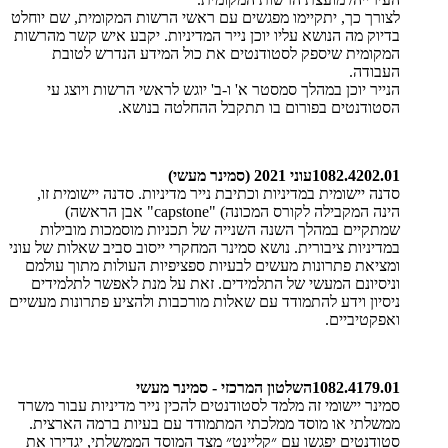
לצורך כך, יתקיימו מפגשים עם ראשי הרשות המקומית, שם יוחלט
בדיוק מה הנושא עליו יוכן נייר המדיניות. יקבע איש קשר מהרשות
המקומית שיספק לסטודנטים את כול המידע הנדרש לטובת
העבודה
.
הנייר יוכן במהלך סמסטר א' ו-ב' יוגש לראשי הרשות ויוצג עי
הסטודנטים בפורום בו תתקבל ההחלטה בנושא
.
1082.4202.01
עוני 2021 (סמינר מעשי)
סדנה יישומית במדיניות וכתיבת נייר מדיניות. סדנה יישומית זו,
הינה המקבילה לקורס המכונה
"capstone" (
אבן הראשה)
שמתקיים במהלך השנה השנייה של תכניות מוסמכות מובילות
במדיניות ציבורית. נושא סמינר המחקרי ייסוב סביב שאלות של עוני
ומציאת פתרונות מעשים לבעיות ספציפיות העולות מתוך עולמם
וניסיונם המעשי של התלמידים. זאת על מנת לאפשר לתלמידים
ניסיון וידע להתמודד עם שאלות מורכבות ולהציע פתרונות מעשיים
ואפקטיביים
.
1082.4179.01
השלטון המרכזי - סמינר מעשי
סמינר יישומי זה מלמד לסטודנטים להכין נייר מדיניות עבור משרד
ממשלתי או מוסד ממלכתי המתמודד עם בעיות ברמה הארצית.
סטודנטים יפגשו עם ״קליינט״ מצד המוסד הממשלתי, יגדירו את