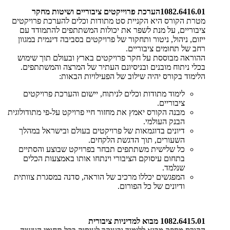
1082.6416.01
הערכת פרוייקטים ציבוריים ושיטות מחקר
מטרת הקורס היא הקניית סט מתודות וכלים להערכת פרויקטים
ציבוריים, על מנת לשפר את יכולות המשתתפים להתמודד עם
ייזום, ניהול, ניטור ותחקור של פרויקטים בסביבה דינמית במגוון
רחב של תחומים ציבוריים
.
ההוראה מבוססת על חקר פרויקטים בארץ ובעולם תוך שימוש
בכלי ניתוח מובנים ובניסיונם העתיר של המרצה והמשתתפים.
הלימוד בקורס יהיה שילוב של הפעילויות הבאות
:
לימוד מתודות וכלים לניתוח, יישום והערכת פרויקטים
ציבוריים
.
מבנה הקורס יאמץ את מחזור חיי פרויקט על-פי מתודולוגית
הבנק העולמי
.
דיונים בדוגמאות של פרויקטים בעולם ובישראל במהלך
השעורים, תוך הדגשת הלקחים
.
כל שלישית משתתפים תבחר בפרויקט שבוצע והסתיים
בתחום עיסוקם הציבורי וינתחו אותו באמצעות הכלים
שנלמד
.
המפגשים יכללו מרכיב של הוראה, סדנה במסגרת צוותית
ודיונים של כל הפורום
.
1082.6415.01 מבוא למדיניות ציבורית