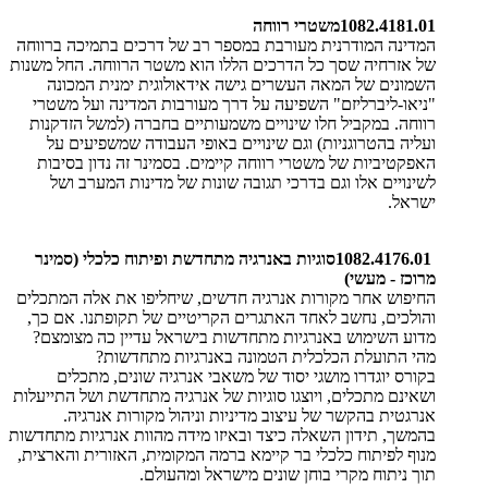
1082.4181.01
משטרי רווחה
המדינה המודרנית מעורבת במספר רב של דרכים בתמיכה ברווחה
של אזרחיה שסך כל הדרכים הללו הוא משטר הרווחה. החל משנות
השמונים של המאה העשרים גישה אידאולוגית ימנית המכונה
"ניאו-ליברליזם" השפיעה על דרך מעורבות המדינה ועל משטרי
רווחה. במקביל חלו שינויים משמעותיים בחברה (למשל הזדקנות
ועליה בהטרוגניות) וגם שינויים באופי העבודה שמשפיעים על
האפקטיביות של משטרי רווחה קיימים. בסמינר זה נדון בסיבות
לשינויים אלו וגם בדרכי תגובה שונות של מדינות המערב ושל
ישראל
.​
1082.4176.01
סוגיות באנרגיה מתחדשת ופיתוח כלכלי (סמינר
מרוכז - מעשי)
החיפוש אחר מקורות אנרגיה חדשים, שיחליפו את אלה המתכלים
והולכים, נחשב לאחד האתגרים הקריטיים של תקופתנו. אם כך,
מדוע השימוש באנרגיות מתחדשות בישראל עדיין כה מצומצם?
מהי התועלת הכלכלית הטמונה באנרגיות מתחדשות
?
בקורס יוגדרו מושגי יסוד של משאבי אנרגיה שונים, מתכלים
ושאינם מתכלים, ויוצגו סוגיות של אנרגיה מתחדשת ושל התייעלות
אנרגטית בהקשר של עיצוב מדיניות וניהול מקורות אנרגיה
.
בהמשך, תידון השאלה כיצד ובאיזו מידה מהוות אנרגיות מתחדשות
מנוף לפיתוח כלכלי בר קיימא ברמה המקומית, האזורית והארצית,
תוך ניתוח מקרי בוחן שונים מישראל ומהעולם
.