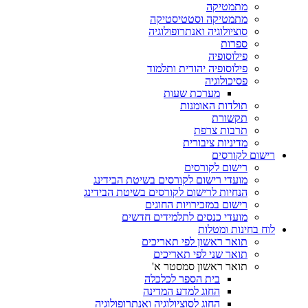
מתמטיקה
מתמטיקה וסטטיסטיקה
סוציולוגיה ואנתרופולוגיה
ספרות
פילוסופיה
פילוסופיה יהודית ותלמוד
פסיכולוגיה
מערכת שעות
תולדות האומנות
תקשורת
תרבות צרפת
מדיניות ציבורית
רישום לקורסים
רישום לקורסים
מועדי רישום לקורסים בשיטת הבידינג
הנחיות לרישום לקורסים בשיטת הבידינג
רישום במזכירויות החוגים
מועדי כנסים לתלמידים חדשים
לוח בחינות ומטלות
תואר ראשון לפי תאריכים
תואר שני לפי תאריכים
תואר ראשון סמסטר א'
בית הספר לכלכלה
החוג למדע המדינה
החוג לסוציולוגיה ואנתרופולוגיה