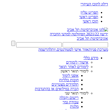
דילוג לתוכן העיקרי
תפריט עליון
תפריט ראשי
תוכן ראשי
ידיעון 2021/22
הפקולטה למדעי החברה
אוניברסיטת תל אביב
מערכת פניות
אזור אישי לסטודנטים.יות
להרשמה
מידע כללי
אישורי לימודים
לימודים לאחר תואר
לימודי תואר ראשון
אופני לימוד
חובות כלליות
תלמידים מצטיינים
הכרה במילואים או בהתנדבות
לימודי תואר שני
רישום וקבלה
עבודת גמר
מלגות