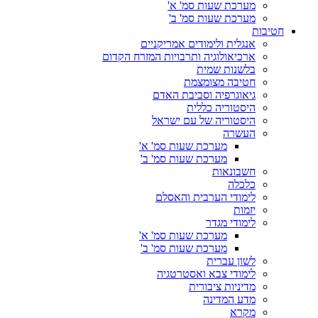
מערכת שעות סמ' א'
מערכת שעות סמ' ב'
חטיבות
אנגלית ולימודים אמריקניים
ארכיאולוגיה ותרבויות המזרח הקדום
בלשנות שמית
חטיבה מצומצמת
גיאוגרפיה וסביבת האדם
היסטוריה כללית
היסטוריה של עם ישראל
העשרה
מערכת שעות סמ' א'
מערכת שעות סמ' ב'
חשבונאות
כלכלה
לימודי הערבית והאסלם
יזמות
לימודי מגדר
מערכת שעות סמ' א'
מערכת שעות סמ' ב'
לשון עברית
לימודי צבא ואסטרטגיה
מדיניות ציבורית
מדע המדינה
מקרא