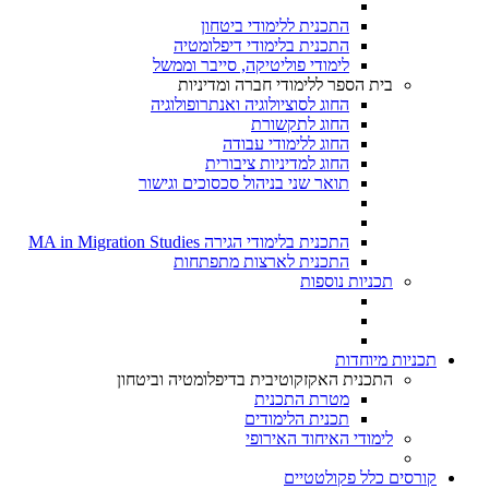
התכנית ללימודי ביטחון
התכנית בלימודי דיפלומטיה
לימודי פוליטיקה, סייבר וממשל
בית הספר ללימודי חברה ומדיניות
החוג לסוציולוגיה ואנתרופולוגיה
החוג לתקשורת
החוג ללימודי עבודה
החוג למדיניות ציבורית
תואר שני בניהול סכסוכים וגישור
התכנית בלימודי הגירה MA in Migration Studies​
התכנית לארצות מתפתחות
תכניות נוספות
תכניות מיוחדות
התכנית האקזקוטיבית בדיפלומטיה וביטחון
מטרת התכנית
תכנית הלימודים
לימודי האיחוד האירופי
קורסים כלל פקולטטיים