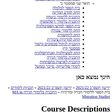
תואר שני סמסטר ב'
בית הספר לכלכלה
החוג למדע המדינה
התכנית ללימודי ביטחון
התכנית בלימודי דיפלומטיה
בית הספר למדעי הפסיכולוגיה
החוג ללימודי עבודה
החוג לתקשורת
החוג למדיניות ציבורית
התכנית לניהול סכסוכים וגישור
סמסטר קיץ
החוג לסוציולוגיה ואנתרופולוגיה
התכנית בלימודי הגירה
התכנית לארצות מתפתחות
לימודי פוליטיקה, סייבר וממשל
הינך נמצא כאן
ידיעון תשפ"ב 2021/22
»
ידיעון תשפ"ב 2021/22
»
תכניות לימודים
»
בית הספר ללימודי חברה ומדיניות
»
התכנית בלימודי הגירה MA in
Migration Studies​
Course Descriptions