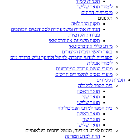
תכניות לימוד
לימודי תואר שלישי
מזכירויות החוגים
תקנונים
תקנון הפקולטה
הנחיות אתיות ומשמעתיות לסטודנטים הכותבים
עבודות אקדמיות
תקנון משמעת אוניברסיטאי
מידע כללי אוניברסיטאי
באור ראשי תיבות וקיצורים
הספרייה למדעי החברה, לניהול ולחינוך ע"ש ברנדר-מוס
לימודי אנגלית
מועדי הגשת עבודה סמינריונית
מועדי כנסים לתלמידים חדשים
תכניות לימודים
בית הספר לכלכלה
תואר ראשון
תואר שני
תואר שלישי
בית הספר למדעי הפסיכולוגיה
תואר ראשון
תואר שני
תואר שלישי
ביה"ס למדע המדינה, ממשל ויחסים בינלאומיים
החוג למדע המדינה