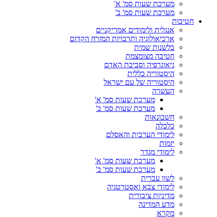
מערכת שעות סמ' א'
מערכת שעות סמ' ב'
חטיבות
אנגלית ולימודים אמריקניים
ארכיאולוגיה ותרבויות המזרח הקדום
בלשנות שמית
חטיבה מצומצמת
גיאוגרפיה וסביבת האדם
היסטוריה כללית
היסטוריה של עם ישראל
העשרה
מערכת שעות סמ' א'
מערכת שעות סמ' ב'
חשבונאות
כלכלה
לימודי הערבית והאסלם
יזמות
לימודי מגדר
מערכת שעות סמ' א'
מערכת שעות סמ' ב'
לשון עברית
לימודי צבא ואסטרטגיה
מדיניות ציבורית
מדע המדינה
מקרא