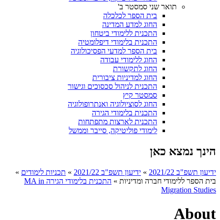
תואר שני סמסטר ב'
בית הספר לכלכלה
החוג למדע המדינה
התכנית ללימודי ביטחון
התכנית בלימודי דיפלומטיה
בית הספר למדעי הפסיכולוגיה
החוג ללימודי עבודה
החוג לתקשורת
החוג למדיניות ציבורית
התכנית לניהול סכסוכים וגישור
סמסטר קיץ
החוג לסוציולוגיה ואנתרופולוגיה
התכנית בלימודי הגירה
התכנית לארצות מתפתחות
לימודי פוליטיקה, סייבר וממשל
הינך נמצא כאן
ידיעון תשפ"ב 2021/22
»
ידיעון תשפ"ב 2021/22
»
תכניות לימודים
»
בית הספר ללימודי חברה ומדיניות
»
התכנית בלימודי הגירה MA in
Migration Studies​
About