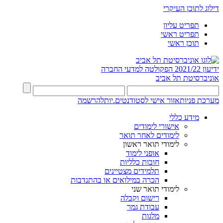
דילוג לתוכן העיקרי
תפריט עליון
תפריט ראשי
תוכן ראשי
ידיעון 2021/22
הפקולטה למדעי החברה
אוניברסיטת תל אביב
מערכת פניות
אזור אישי לסטודנטים.יות
להרשמה
מידע כללי
אישורי לימודים
לימודים לאחר תואר
לימודי תואר ראשון
אופני לימוד
חובות כלליות
תלמידים מצטיינים
הכרה במילואים או בהתנדבות
לימודי תואר שני
רישום וקבלה
עבודת גמר
מלגות