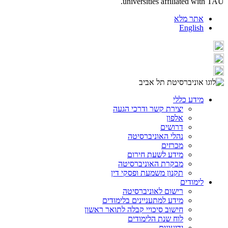
universities affiliated with TAU.
אתר מלא
English
מידע כללי
יצירת קשר ודרכי הגעה
אלפון
דרושים
נהלי האוניברסיטה
מכרזים
מידע לשעת חירום
מבקרת האוניברסיטה
תקנון משמעת ופסקי דין
לימודים
רישום לאוניברסיטה
מידע למתעניינים בלימודים
חישוב סיכויי קבלה לתואר ראשון
לוח שנת הלימודים
ידיעונים