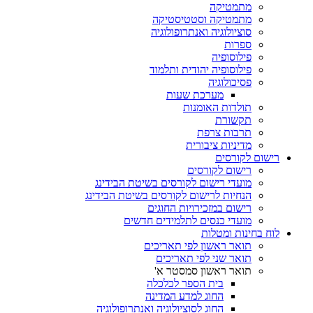
מתמטיקה
מתמטיקה וסטטיסטיקה
סוציולוגיה ואנתרופולוגיה
ספרות
פילוסופיה
פילוסופיה יהודית ותלמוד
פסיכולוגיה
מערכת שעות
תולדות האומנות
תקשורת
תרבות צרפת
מדיניות ציבורית
רישום לקורסים
רישום לקורסים
מועדי רישום לקורסים בשיטת הבידינג
הנחיות לרישום לקורסים בשיטת הבידינג
רישום במזכירויות החוגים
מועדי כנסים לתלמידים חדשים
לוח בחינות ומטלות
תואר ראשון לפי תאריכים
תואר שני לפי תאריכים
תואר ראשון סמסטר א'
בית הספר לכלכלה
החוג למדע המדינה
החוג לסוציולוגיה ואנתרופולוגיה