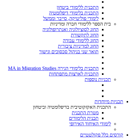
התכנית ללימודי ביטחון
התכנית בלימודי דיפלומטיה
לימודי פוליטיקה, סייבר וממשל
בית הספר ללימודי חברה ומדיניות
החוג לסוציולוגיה ואנתרופולוגיה
החוג לתקשורת
החוג ללימודי עבודה
החוג למדיניות ציבורית
תואר שני בניהול סכסוכים וגישור
התכנית בלימודי הגירה MA in Migration Studies​
התכנית לארצות מתפתחות
תכניות נוספות
תכניות מיוחדות
התכנית האקזקוטיבית בדיפלומטיה וביטחון
מטרת התכנית
תכנית הלימודים
לימודי האיחוד האירופי
קורסים כלל פקולטטיים