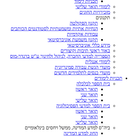
תכניות לימוד
לימודי תואר שלישי
מזכירויות החוגים
תקנונים
תקנון הפקולטה
הנחיות אתיות ומשמעתיות לסטודנטים הכותבים
עבודות אקדמיות
תקנון משמעת אוניברסיטאי
מידע כללי אוניברסיטאי
באור ראשי תיבות וקיצורים
הספרייה למדעי החברה, לניהול ולחינוך ע"ש ברנדר-מוס
לימודי אנגלית
מועדי הגשת עבודה סמינריונית
מועדי כנסים לתלמידים חדשים
תכניות לימודים
בית הספר לכלכלה
תואר ראשון
תואר שני
תואר שלישי
בית הספר למדעי הפסיכולוגיה
תואר ראשון
תואר שני
תואר שלישי
ביה"ס למדע המדינה, ממשל ויחסים בינלאומיים
החוג למדע המדינה