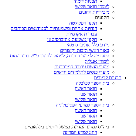
תכניות לימוד
לימודי תואר שלישי
מזכירויות החוגים
תקנונים
תקנון הפקולטה
הנחיות אתיות ומשמעתיות לסטודנטים הכותבים
עבודות אקדמיות
תקנון משמעת אוניברסיטאי
מידע כללי אוניברסיטאי
באור ראשי תיבות וקיצורים
הספרייה למדעי החברה, לניהול ולחינוך ע"ש ברנדר-מוס
לימודי אנגלית
מועדי הגשת עבודה סמינריונית
מועדי כנסים לתלמידים חדשים
תכניות לימודים
בית הספר לכלכלה
תואר ראשון
תואר שני
תואר שלישי
בית הספר למדעי הפסיכולוגיה
תואר ראשון
תואר שני
תואר שלישי
ביה"ס למדע המדינה, ממשל ויחסים בינלאומיים
החוג למדע המדינה