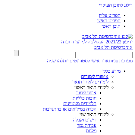
דילוג לתוכן העיקרי
תפריט עליון
תפריט ראשי
תוכן ראשי
ידיעון 2021/22
הפקולטה למדעי החברה
אוניברסיטת תל אביב
מערכת פניות
אזור אישי לסטודנטים.יות
להרשמה
מידע כללי
אישורי לימודים
לימודים לאחר תואר
לימודי תואר ראשון
אופני לימוד
חובות כלליות
תלמידים מצטיינים
הכרה במילואים או בהתנדבות
לימודי תואר שני
רישום וקבלה
עבודת גמר
מלגות