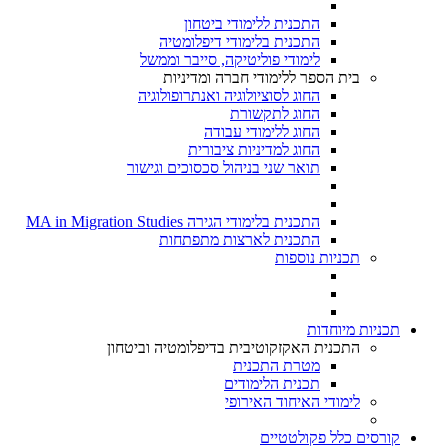
התכנית ללימודי ביטחון
התכנית בלימודי דיפלומטיה
לימודי פוליטיקה, סייבר וממשל
בית הספר ללימודי חברה ומדיניות
החוג לסוציולוגיה ואנתרופולוגיה
החוג לתקשורת
החוג ללימודי עבודה
החוג למדיניות ציבורית
תואר שני בניהול סכסוכים וגישור
התכנית בלימודי הגירה MA in Migration Studies​
התכנית לארצות מתפתחות
תכניות נוספות
תכניות מיוחדות
התכנית האקזקוטיבית בדיפלומטיה וביטחון
מטרת התכנית
תכנית הלימודים
לימודי האיחוד האירופי
קורסים כלל פקולטטיים