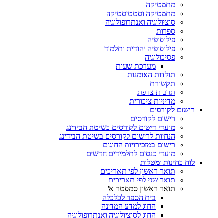
מתמטיקה
מתמטיקה וסטטיסטיקה
סוציולוגיה ואנתרופולוגיה
ספרות
פילוסופיה
פילוסופיה יהודית ותלמוד
פסיכולוגיה
מערכת שעות
תולדות האומנות
תקשורת
תרבות צרפת
מדיניות ציבורית
רישום לקורסים
רישום לקורסים
מועדי רישום לקורסים בשיטת הבידינג
הנחיות לרישום לקורסים בשיטת הבידינג
רישום במזכירויות החוגים
מועדי כנסים לתלמידים חדשים
לוח בחינות ומטלות
תואר ראשון לפי תאריכים
תואר שני לפי תאריכים
תואר ראשון סמסטר א'
בית הספר לכלכלה
החוג למדע המדינה
החוג לסוציולוגיה ואנתרופולוגיה