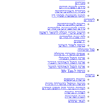
מכרזים
מידע לשעת חירום
מבקרת האוניברסיטה
תקנון משמעת ופסקי דין
לימודים
רישום לאוניברסיטה
מידע למתעניינים בלימודים
חישוב סיכויי קבלה לתואר ראשון
לוח שנת הלימודים
ידיעונים
כניסה לאזור האישי
סגל ומינהלה
אגפים ומשרדי מינהלה
ארגון הסגל המנהלי
ארגון הסגל האקדמי הבכיר
ארגון הסגל האקדמי הזוטר
כניסה ל-My Tau
נגישות
נגישות בקמפוס
מניעה וטיפול בהטרדה מינית
הנחיות בדבר חוק חופש המידע
הצהרת נגישות
הגנת הפרטיות
תנאי שימוש