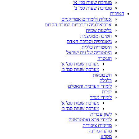
מערכת שעות סמ' א'
מערכת שעות סמ' ב'
חטיבות
אנגלית ולימודים אמריקניים
ארכיאולוגיה ותרבויות המזרח הקדום
בלשנות שמית
חטיבה מצומצמת
גיאוגרפיה וסביבת האדם
היסטוריה כללית
היסטוריה של עם ישראל
העשרה
מערכת שעות סמ' א'
מערכת שעות סמ' ב'
חשבונאות
כלכלה
לימודי הערבית והאסלם
יזמות
לימודי מגדר
מערכת שעות סמ' א'
מערכת שעות סמ' ב'
לשון עברית
לימודי צבא ואסטרטגיה
מדיניות ציבורית
מדע המדינה
מקרא