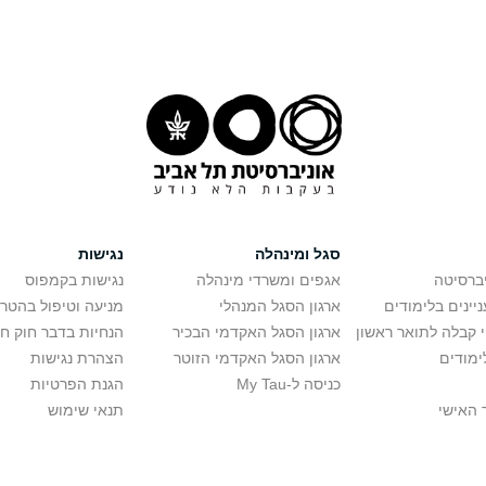
סגל ומינהלה
נגישות
יברסיטה
אגפים ומשרדי מינהלה
נגישות בקמפוס
יינים בלימודים
ארגון הסגל המנהלי
מניעה וטיפול בהטר
י קבלה לתואר ראשון
ארגון הסגל האקדמי הבכיר
הנחיות בדבר חוק ח
ימודים
ארגון הסגל האקדמי הזוטר
הצהרת נגישות
כניסה ל-My Tau
הגנת הפרטיות
 האישי
תנאי שימוש