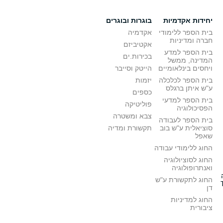
יחידות אקדמיות
בוגרות ובוגרים
בית הספר ללימודי
אקדמיה
חברה ומדיניות
אקטיביזם
בית הספר למדע
בכירות.ים
המדינה, ממשל
ויחסים בינלאומיים
הייטק וסייבר
בית הספר לכלכלה
יזמות
ע"ש איתן ברגלס
כספים
בית הספר למדעי
פוליטיקה
הפסיכולוגיה
צבא ומשטרה
בית הספר לעבודה
סוציאלית ע"ש בוב
תקשורת ומדיה
שאפל
החוג ללימודי עבודה
החוג לסוציולוגיה
ואנתרופולוגיה
החוג לתקשורת ע"ש
דן
החוג למדיניות
ציבורית