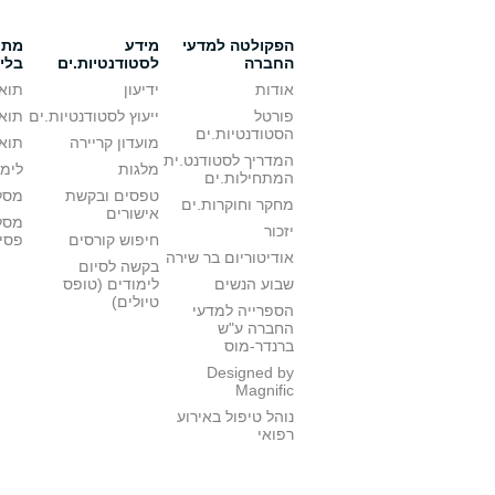
הפקולטה למדעי
מידע
מתענ
החברה
לסטודנטיות.ים
בלי
אודות
ידיעון
תואר
פורטל
ייעוץ לסטודנטיות.ים
תואר
הסטודנטיות.ים
מועדון קריירה
תואר
המדריך לסטודנט.ית
מלגות
לימו
המתחילות.ים
טפסים ובקשת
מסלו
מחקר וחוקרות.ים
אישורים
מסל
יזכור
חיפוש קורסים
פסי
אודיטוריום בר שירה
בקשה לסיום
שבוע הנשים
לימודים (טופס
טיולים)
הספרייה למדעי
החברה ע"ש
ברנדר-מוס
Designed by
Magnific
נוהל טיפול באירוע
רפואי