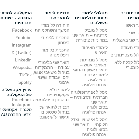
יינות.ים
מסלולי לימוד
תכניות לימוד
הפקולטה למדעי
מודים
מיוחדים ולימודים
לתואר שני
החברה - רשתות
משולבים
חברתיות
 ראשון
היחידה ללימודי
מסלול מובילי
המשך והשתלמויות
Facebook
 שני
מדיניות – תואר שני
התכנית ללימודי
Youtube
 שני באנגלית
במדיניות ציבורית
ביטחון
Instagram
די תעודה
לימודי האיחוד
התכנית בלימודי
האירופי
X (Twitter)
ל מצטיינות.ים
דיפלומטיה
מסלול מנהיגות
LinkedIn
ול קבלה ללא
תואר שני בלימודי
ומשאבי אנוש –
כומטרי
עבודה – התמקדות
Wikipedia
תואר ראשון דו-חוגי
בניהול משאבי אנוש,
לימודי עבודה
TikTok
יחסי עבודה ושינוי
וסוציולוגיה
ארגוני
Spotify
ואנתרופולוגיה
לימודי מ"א
ערוץ אקטואליה
מסלול אנתרופולוגיה
אקזקוטיביים
של הפקולטה
חברתית ותרבותית –
בביטחון ודיפלומטיה
Facebook
תואר שני
Instagram
בסוציולוגיה
תכנית לתואר שני
טלגרם: אקטואליה
ואנתרופולוגיה
בניהול סכסוכים
מדעי החברה TAU
וגישור ע"ש אוונס
מסלול אי שוויון וצדק
חלוקתי – תואר שני
בסוציולוגיה
ואנתרופולוגיה