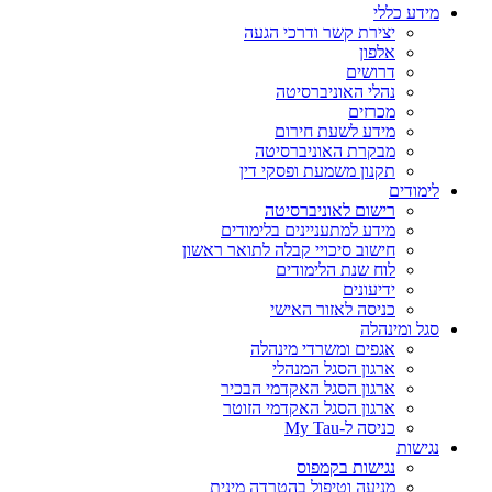
מידע כללי
יצירת קשר ודרכי הגעה
אלפון
דרושים
נהלי האוניברסיטה
מכרזים
מידע לשעת חירום
מבקרת האוניברסיטה
תקנון משמעת ופסקי דין
לימודים
רישום לאוניברסיטה
מידע למתעניינים בלימודים
חישוב סיכויי קבלה לתואר ראשון
לוח שנת הלימודים
ידיעונים
כניסה לאזור האישי
סגל ומינהלה
אגפים ומשרדי מינהלה
ארגון הסגל המנהלי
ארגון הסגל האקדמי הבכיר
ארגון הסגל האקדמי הזוטר
כניסה ל-My Tau
נגישות
נגישות בקמפוס
מניעה וטיפול בהטרדה מינית