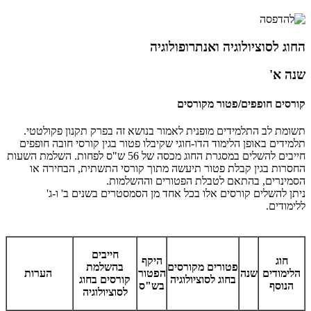
החוג לסוציולוגיה ואנתרופולוגיה
שנה א'
קורסים חופפים/פטור מקורסים
תשומת לב התלמידים מופנית לאמור בנושא זה בפרק תקנון פקולטטי.
תלמידים באופן הלימוד הדו-חוגי שקיבלו פטור בגין קורסי חובה חופפים
חייבים להשלים במסגרת החוג מכסה של 56 ש"ס לפחות. השלמת השעות
החסרות בגין קבלת פטור תיעשה מתוך קורסי התשתית, הבחירה או
הסמינרים, בהתאם לטבלת הפטורים וההשלמות.
ניתן להשלים קורסים אלו בכל אחד מן הסמסטרים בשנים ב' ו-ג'
ללימודים.
חייבים
חוג
היקף
פטורים מקורסים
בהשלמת
הלימודים
שנה
הפטור
הערות
בחוג לסוציולוגיה
קורסים בחוג
הנוסף
בש"ס
לסוציולוגיה