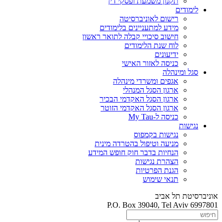
תקנון משמעת ופסקי דין
לימודים
רישום לאוניברסיטה
מידע למתעניינים בלימודים
חישוב סיכויי קבלה לתואר ראשון
לוח שנת הלימודים
ידיעונים
כניסה לאזור האישי
סגל ומינהלה
אגפים ומשרדי מינהלה
ארגון הסגל המנהלי
ארגון הסגל האקדמי הבכיר
ארגון הסגל האקדמי הזוטר
כניסה ל-My Tau
נגישות
נגישות בקמפוס
מניעה וטיפול בהטרדה מינית
הנחיות בדבר חוק חופש המידע
הצהרת נגישות
הגנת הפרטיות
תנאי שימוש
אוניברסיטת תל אביב
P.O. Box 39040, Tel Aviv 6997801