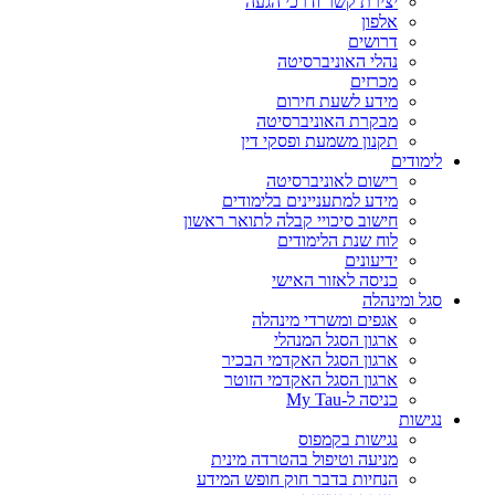
יצירת קשר ודרכי הגעה
אלפון
דרושים
נהלי האוניברסיטה
מכרזים
מידע לשעת חירום
מבקרת האוניברסיטה
תקנון משמעת ופסקי דין
לימודים
רישום לאוניברסיטה
מידע למתעניינים בלימודים
חישוב סיכויי קבלה לתואר ראשון
לוח שנת הלימודים
ידיעונים
כניסה לאזור האישי
סגל ומינהלה
אגפים ומשרדי מינהלה
ארגון הסגל המנהלי
ארגון הסגל האקדמי הבכיר
ארגון הסגל האקדמי הזוטר
כניסה ל-My Tau
נגישות
נגישות בקמפוס
מניעה וטיפול בהטרדה מינית
הנחיות בדבר חוק חופש המידע