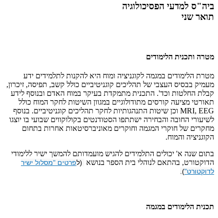
ביה"ס למדעי הפסיכולוגיה
תואר שני
מטרה ותכנית הלימודים
מטרת הלימודים במגמה לקוגניציה ומוח היא להקנות לתלמידים ידע
מעמיק בבסיס העצבי של תהליכים קוגניטיביים כולל קשב, תפיסה, זיכרון,
קבלת החלטות וכד'. התכנית מתמקדת בעיקר במוח האדם ובנוסף לידע
תאורטי מציעה קורסים מתודולוגיים במגוון השיטות לחקר המוח כולל
MRI, EEG
וכן שיטות התנהגותיות לחקר תהליכים קוגניטיביים. בנוסף
לשיעורי החובה והבחירה ישתתפו הסטודנטים בקולוקווים שבועי בו יוצגו
מחקרים של חוקרי המגמה וחוקרים מאוניברסיטאות אחרות בתחום
הקוגניציה והמוח.
בתום שנה א' יכולים התלמידים להגיש מועמדותם להמשך ישיר ללימודי
הדוקטורט, בהתאם לנוהלי בית הספר בנושא
(ל
פרטים "מסלול ישיר
לדוקטורט"
).
תכנית הלימודים במגמה